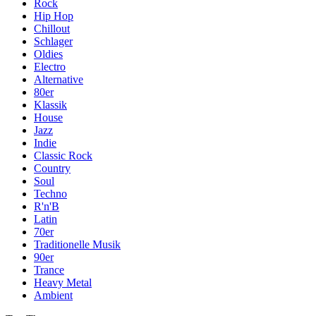
Rock
Hip Hop
Chillout
Schlager
Oldies
Electro
Alternative
80er
Klassik
House
Jazz
Indie
Classic Rock
Country
Soul
Techno
R'n'B
Latin
70er
Traditionelle Musik
90er
Trance
Heavy Metal
Ambient