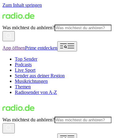
Zum Inhalt springen
Was möchtest du anhören?
App öffnen
Prime entdecken
Top Sender
Podcasts
Live Sport
Sender aus deiner Region
Musikrichtungen
Themen
Radiosender von A-Z
Was möchtest du anhören?