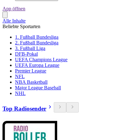
App öffnen
Alle Inhalte
Beliebte Sportarten
1. Fußball Bundesliga
2. Fußball Bundesliga
3. Fußball Liga
DFB-Pokal
UEFA Champions League
UEFA Europa League
Premier League
NFL
NBA Basketball
Major League Baseball
NHL
Top Radiosender