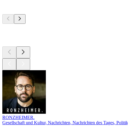
Top
Podcasts
Top
Podcasts
Top
Podcasts
RONZHEIMER.
Gesellschaft und Kultur, Nachrichten, Nachrichten des Tages, Politik