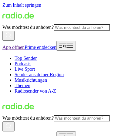
Zum Inhalt springen
Was möchtest du anhören?
App öffnen
Prime entdecken
Top Sender
Podcasts
Live Sport
Sender aus deiner Region
Musikrichtungen
Themen
Radiosender von A-Z
Was möchtest du anhören?