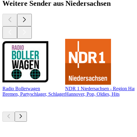
Weitere Sender aus Niedersachsen
Radio Bollerwagen
NDR 1 Niedersachsen - Region Han
Bremen, Partyschlager, Schlager
Hannover, Pop, Oldies, Hits
Top
Podcasts
Top
Podcasts
Top
Podcasts