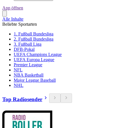
App öffnen
Alle Inhalte
Beliebte Sportarten
1. Fußball Bundesliga
2. Fußball Bundesliga
3. Fußball Liga
DFB-Pokal
UEFA Champions League
UEFA Europa League
Premier League
NFL
NBA Basketball
Major League Baseball
NHL
Top Radiosender