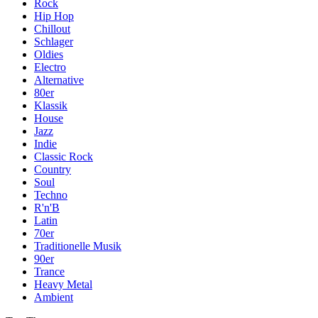
Rock
Hip Hop
Chillout
Schlager
Oldies
Electro
Alternative
80er
Klassik
House
Jazz
Indie
Classic Rock
Country
Soul
Techno
R'n'B
Latin
70er
Traditionelle Musik
90er
Trance
Heavy Metal
Ambient