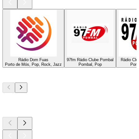
Rádio Dom Fuas
97fm Rádio Clube Pombal
Rádio Clu
Porto de Mós, Pop, Rock, Jazz
Pombal, Pop
Pomb
Top
Podcasts
Top
Podcasts
Top
Podcasts