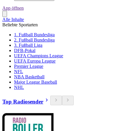
App öffnen
Alle Inhalte
Beliebte Sportarten
1. Fußball Bundesliga
2. Fußball Bundesliga
3. Fußball Liga
DFB-Pokal
UEFA Champions League
UEFA Europa League
Premier League
NFL
NBA Basketball
Major League Baseball
NHL
Top Radiosender