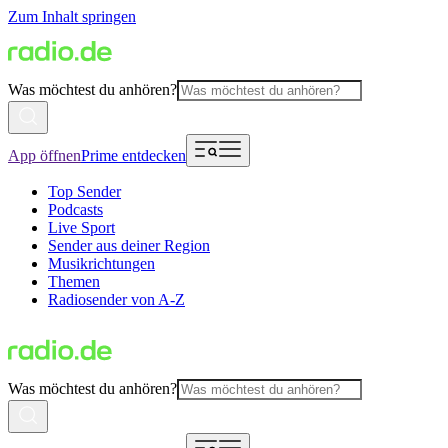
Zum Inhalt springen
Was möchtest du anhören?
App öffnen
Prime entdecken
Top Sender
Podcasts
Live Sport
Sender aus deiner Region
Musikrichtungen
Themen
Radiosender von A-Z
Was möchtest du anhören?