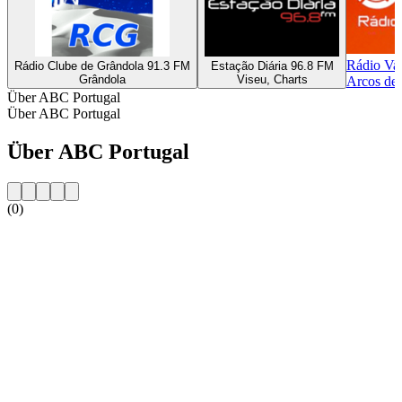
Rádio Va
Rádio Clube de Grândola 91.3 FM
Estação Diária 96.8 FM
Grândola
Viseu, Charts
Arcos de
Über ABC Portugal
Über ABC Portugal
Über ABC Portugal
(0)
Sender-Website