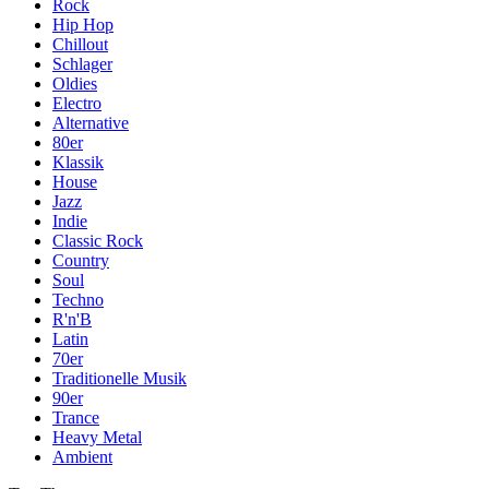
Rock
Hip Hop
Chillout
Schlager
Oldies
Electro
Alternative
80er
Klassik
House
Jazz
Indie
Classic Rock
Country
Soul
Techno
R'n'B
Latin
70er
Traditionelle Musik
90er
Trance
Heavy Metal
Ambient