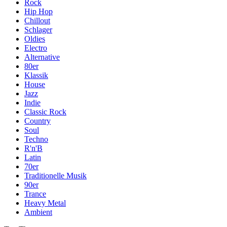
Rock
Hip Hop
Chillout
Schlager
Oldies
Electro
Alternative
80er
Klassik
House
Jazz
Indie
Classic Rock
Country
Soul
Techno
R'n'B
Latin
70er
Traditionelle Musik
90er
Trance
Heavy Metal
Ambient