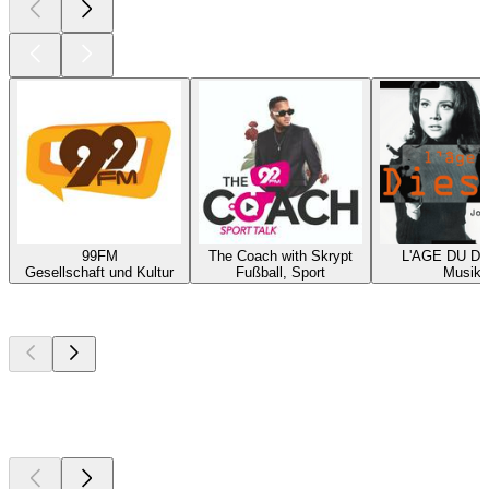
99FM
The Coach with Skrypt
L'AGE DU D
Gesellschaft und Kultur
Fußball, Sport
Musik
Top
Podcasts
Top
Podcasts
Top
Podcasts