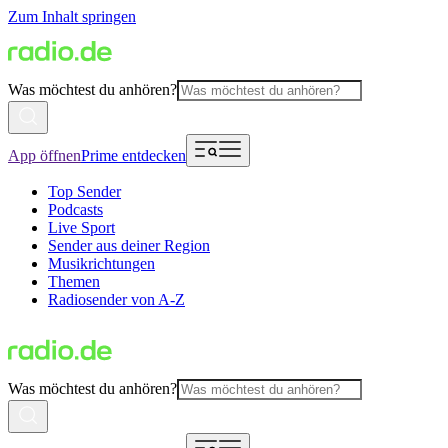
Zum Inhalt springen
Was möchtest du anhören?
App öffnen
Prime entdecken
Top Sender
Podcasts
Live Sport
Sender aus deiner Region
Musikrichtungen
Themen
Radiosender von A-Z
Was möchtest du anhören?