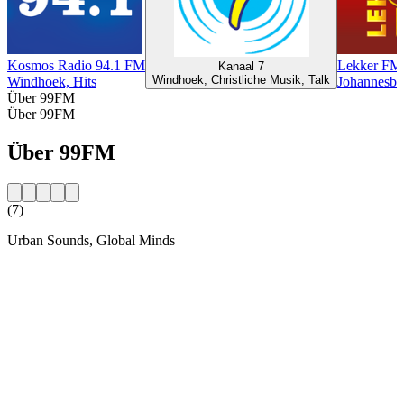
Kosmos Radio 94.1 FM
Lekker FM
Kanaal 7
Windhoek, Christliche Musik, Talk
Windhoek, Hits
Johannesbur
Über 99FM
Über 99FM
Über 99FM
(7)
Urban Sounds, Global Minds
Sender-Website