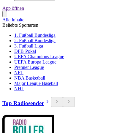
App öffnen
Alle Inhalte
Beliebte Sportarten
1. Fußball Bundesliga
2. Fußball Bundesliga
3. Fußball Liga
DFB-Pokal
UEFA Champions League
UEFA Europa League
Premier League
NFL
NBA Basketball
Major League Baseball
NHL
Top Radiosender