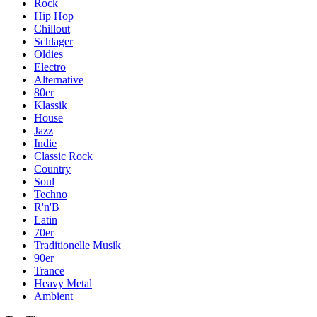
Rock
Hip Hop
Chillout
Schlager
Oldies
Electro
Alternative
80er
Klassik
House
Jazz
Indie
Classic Rock
Country
Soul
Techno
R'n'B
Latin
70er
Traditionelle Musik
90er
Trance
Heavy Metal
Ambient