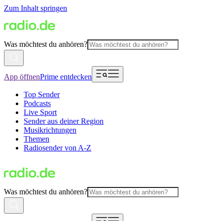
Zum Inhalt springen
Was möchtest du anhören?
App öffnen
Prime entdecken
Top Sender
Podcasts
Live Sport
Sender aus deiner Region
Musikrichtungen
Themen
Radiosender von A-Z
Was möchtest du anhören?