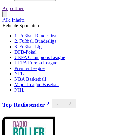
App öffnen
Alle Inhalte
Beliebte Sportarten
1. Fußball Bundesliga
2. Fußball Bundesliga
3. Fußball Liga
DFB-Pokal
UEFA Champions League
UEFA Europa League
Premier League
NFL
NBA Basketball
Major League Baseball
NHL
Top Radiosender