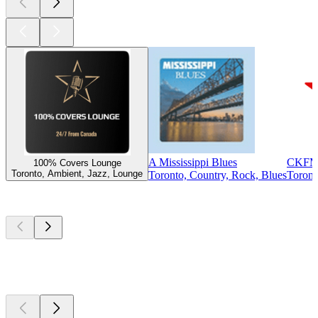
A Mississippi Blues
CKFM 9
100% Covers Lounge
Toronto, Ambient, Jazz, Lounge
Toronto, Country, Rock, Blues
Toront
Top
Podcasts
Top
Podcasts
Top
Podcasts