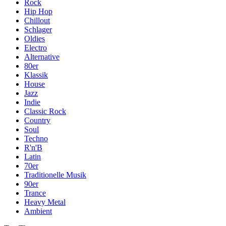
Rock
Hip Hop
Chillout
Schlager
Oldies
Electro
Alternative
80er
Klassik
House
Jazz
Indie
Classic Rock
Country
Soul
Techno
R'n'B
Latin
70er
Traditionelle Musik
90er
Trance
Heavy Metal
Ambient