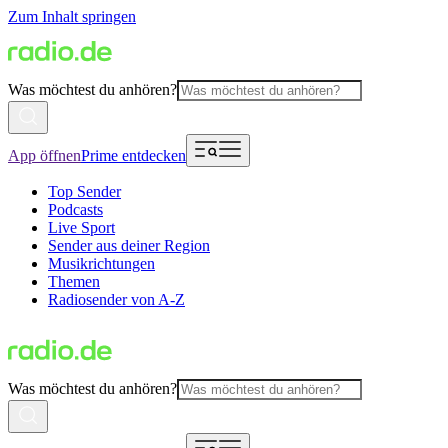
Zum Inhalt springen
Was möchtest du anhören?
App öffnen
Prime entdecken
Top Sender
Podcasts
Live Sport
Sender aus deiner Region
Musikrichtungen
Themen
Radiosender von A-Z
Was möchtest du anhören?