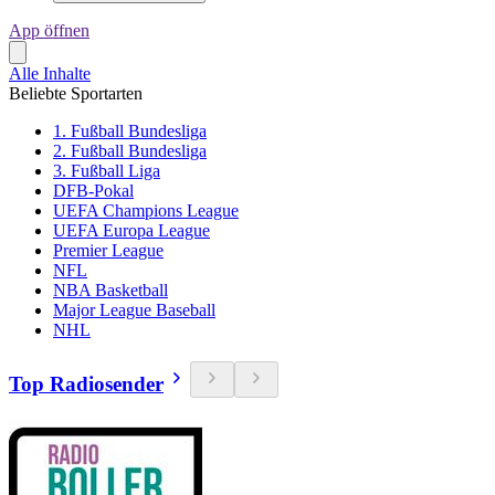
App öffnen
Alle Inhalte
Beliebte Sportarten
1. Fußball Bundesliga
2. Fußball Bundesliga
3. Fußball Liga
DFB-Pokal
UEFA Champions League
UEFA Europa League
Premier League
NFL
NBA Basketball
Major League Baseball
NHL
Top Radiosender