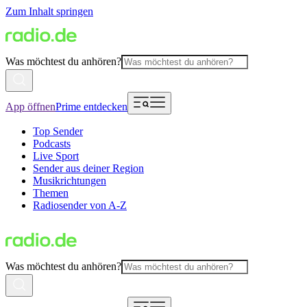
Zum Inhalt springen
Was möchtest du anhören?
App öffnen
Prime entdecken
Top Sender
Podcasts
Live Sport
Sender aus deiner Region
Musikrichtungen
Themen
Radiosender von A-Z
Was möchtest du anhören?