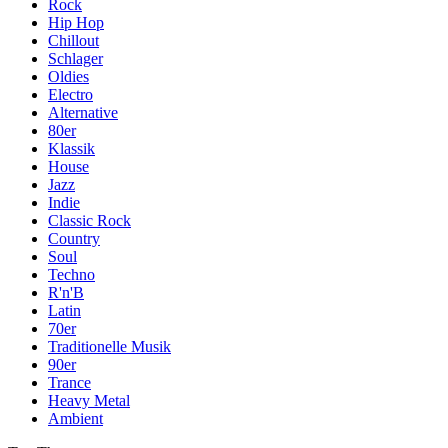
Rock
Hip Hop
Chillout
Schlager
Oldies
Electro
Alternative
80er
Klassik
House
Jazz
Indie
Classic Rock
Country
Soul
Techno
R'n'B
Latin
70er
Traditionelle Musik
90er
Trance
Heavy Metal
Ambient