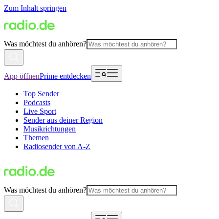
Zum Inhalt springen
Was möchtest du anhören?
App öffnen
Prime entdecken
Top Sender
Podcasts
Live Sport
Sender aus deiner Region
Musikrichtungen
Themen
Radiosender von A-Z
Was möchtest du anhören?