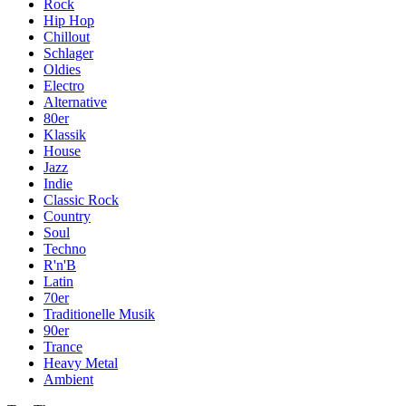
Rock
Hip Hop
Chillout
Schlager
Oldies
Electro
Alternative
80er
Klassik
House
Jazz
Indie
Classic Rock
Country
Soul
Techno
R'n'B
Latin
70er
Traditionelle Musik
90er
Trance
Heavy Metal
Ambient