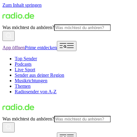
Zum Inhalt springen
Was möchtest du anhören?
App öffnen
Prime entdecken
Top Sender
Podcasts
Live Sport
Sender aus deiner Region
Musikrichtungen
Themen
Radiosender von A-Z
Was möchtest du anhören?