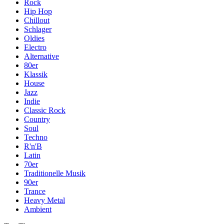
Rock
Hip Hop
Chillout
Schlager
Oldies
Electro
Alternative
80er
Klassik
House
Jazz
Indie
Classic Rock
Country
Soul
Techno
R'n'B
Latin
70er
Traditionelle Musik
90er
Trance
Heavy Metal
Ambient