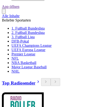
App öffnen
Alle Inhalte
Beliebte Sportarten
1. Fußball Bundesliga
2. Fußball Bundesliga
3. Fußball Liga
DFB-Pokal
UEFA Champions League
UEFA Europa League
Premier League
NFL
NBA Basketball
Major League Baseball
NHL
Top Radiosender