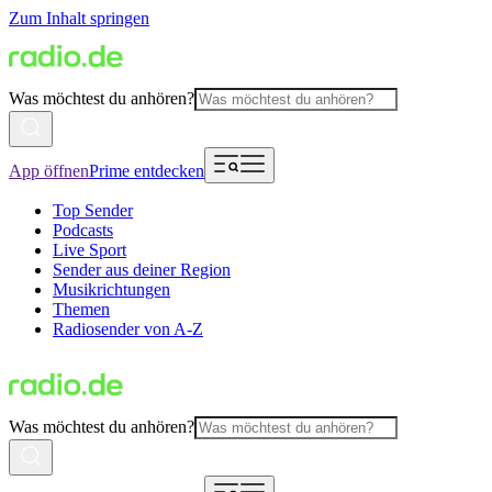
Zum Inhalt springen
Was möchtest du anhören?
App öffnen
Prime entdecken
Top Sender
Podcasts
Live Sport
Sender aus deiner Region
Musikrichtungen
Themen
Radiosender von A-Z
Was möchtest du anhören?