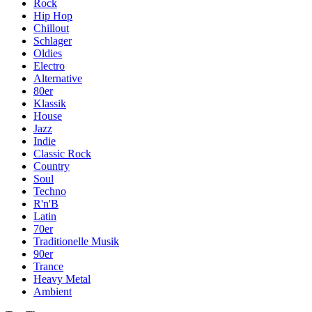
Rock
Hip Hop
Chillout
Schlager
Oldies
Electro
Alternative
80er
Klassik
House
Jazz
Indie
Classic Rock
Country
Soul
Techno
R'n'B
Latin
70er
Traditionelle Musik
90er
Trance
Heavy Metal
Ambient