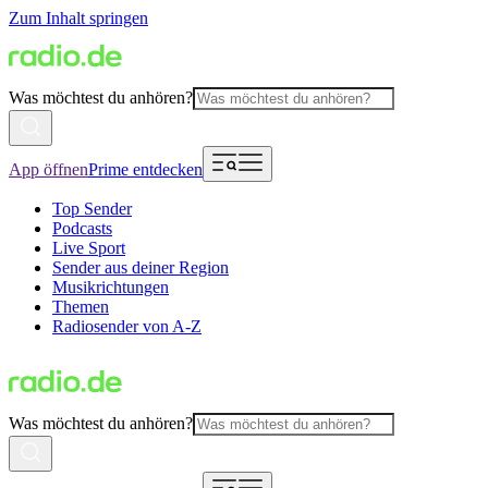
Zum Inhalt springen
Was möchtest du anhören?
App öffnen
Prime entdecken
Top Sender
Podcasts
Live Sport
Sender aus deiner Region
Musikrichtungen
Themen
Radiosender von A-Z
Was möchtest du anhören?