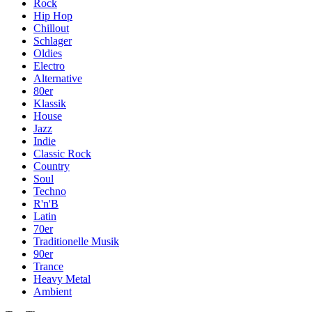
Rock
Hip Hop
Chillout
Schlager
Oldies
Electro
Alternative
80er
Klassik
House
Jazz
Indie
Classic Rock
Country
Soul
Techno
R'n'B
Latin
70er
Traditionelle Musik
90er
Trance
Heavy Metal
Ambient