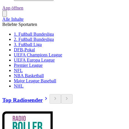
App öffnen
Alle Inhalte
Beliebte Sportarten
1. Fußball Bundesliga
2. Fußball Bundesliga
3. Fußball Liga
DFB-Pokal
UEFA Champions League
UEFA Europa League
Premier League
NFL
NBA Basketball
Major League Baseball
NHL
Top Radiosender