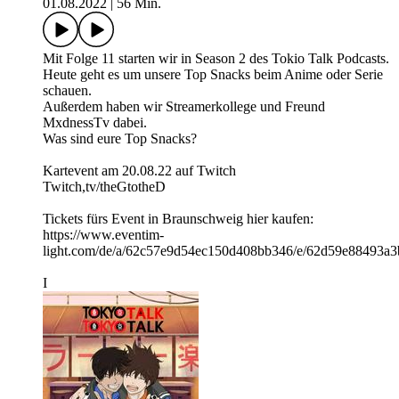
01.08.2022
|
56 Min.
Mit Folge 11 starten wir in Season 2 des Tokio Talk Podcasts.
Heute geht es um unsere Top Snacks beim Anime oder Serie
schauen.
Außerdem haben wir Streamerkollege und Freund
MxdnessTv dabei.
Was sind eure Top Snacks?
Kartevent am 20.08.22 auf Twitch
Twitch,tv/theGtotheD
Tickets fürs Event in Braunschweig hier kaufen:
https://www.eventim-
light.com/de/a/62c57e9d54ec150d408bb346/e/62d59e88493a
I