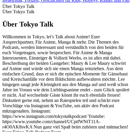
Belletristik, Freizeit, Geschichten für Kids, Hobbys, Kinder und Fami
Über Tokyo Talk
Über Tokyo Talk
Über Tokyo Talk
Willkommen in Tokyo, let’s Talk about Anime! Euer
Ansprechpartner, Für Anime, Manga & mehr. Die Themen des
Podcasts, werden Interessant und verständlich von den beiden für
euch Vorgetragen, sowie besprochen. Für Anime & Manga
Interessenten, Einsteiger & Vollzeit Weebs, es ist alles mit dabei.
Beschreibung der beiden Gastgeber: Maury & Lee Maury schwört
auf Anime und würde sich nie einen Manga reinziehen. Aus dem
einfachen Grund, dass er sich die epischen Momente für Gänsehaut
und Kreischanfälle vor dem Bildschirm aufbewahren möchte. Lee
hingegen saugt jede Kleinigkeit aus den Manga auf und weiß schon
Jahre im Voraus wie dein Lieblingsanime endet - zum Glück spoilert
er nicht. Auf wechselnde Gäste könnt ihr euch ebenfalls freuen!
Diskutiert gerne mit, nehmt an Ratespielen teil und schickt eure
Vorschläge via Instagram & YouTube, um aktiv den Podcast
mitzugestalten. Instagram:
https://www.instagram.com/tokyotalkpodcast/ Youtube:
https://www.youtube.com/channel/UCptfWNtT11A-
r4O0AK8svKA Nun ganz viel Spaß beim zuhören und mitmachen!