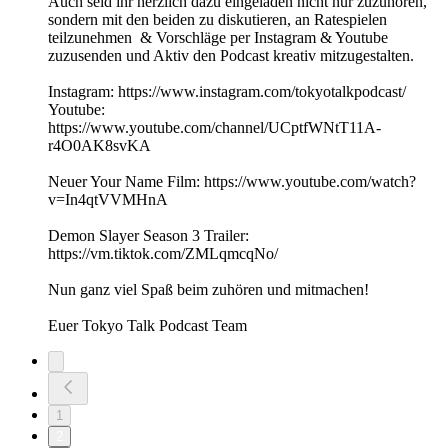
Auch seid ihr herzlich dazu eingeladen nicht nur zuzuhören,
sondern mit den beiden zu diskutieren, an Ratespielen
teilzunehmen & Vorschläge per Instagram & Youtube
zuzusenden und Aktiv den Podcast kreativ mitzugestalten.
Instagram: https://www.instagram.com/tokyotalkpodcast/
Youtube:
https://www.youtube.com/channel/UCptfWNtT11A-
r4O0AK8svKA
Neuer Your Name Film: https://www.youtube.com/watch?
v=In4qtVVMHnA
Demon Slayer Season 3 Trailer:
https://vm.tiktok.com/ZMLqmcqNo/
Nun ganz viel Spaß beim zuhören und mitmachen!
Euer Tokyo Talk Podcast Team
1
2