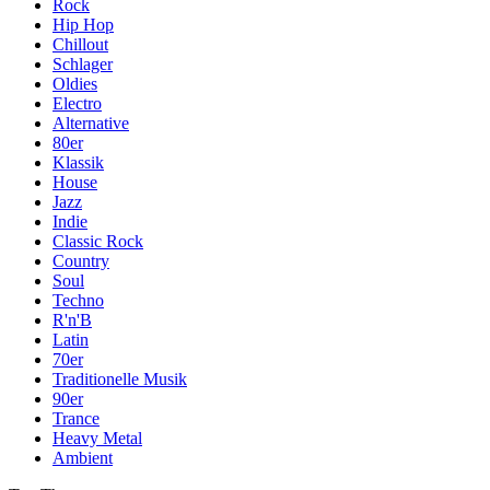
Rock
Hip Hop
Chillout
Schlager
Oldies
Electro
Alternative
80er
Klassik
House
Jazz
Indie
Classic Rock
Country
Soul
Techno
R'n'B
Latin
70er
Traditionelle Musik
90er
Trance
Heavy Metal
Ambient