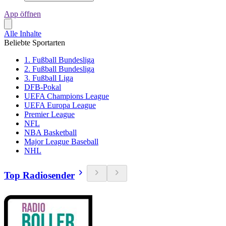
App öffnen
Alle Inhalte
Beliebte Sportarten
1. Fußball Bundesliga
2. Fußball Bundesliga
3. Fußball Liga
DFB-Pokal
UEFA Champions League
UEFA Europa League
Premier League
NFL
NBA Basketball
Major League Baseball
NHL
Top Radiosender