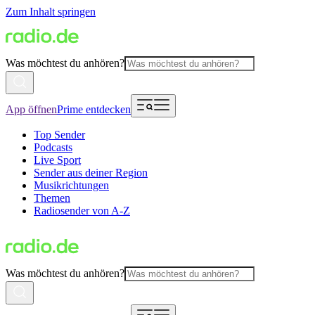
Zum Inhalt springen
Was möchtest du anhören?
App öffnen
Prime entdecken
Top Sender
Podcasts
Live Sport
Sender aus deiner Region
Musikrichtungen
Themen
Radiosender von A-Z
Was möchtest du anhören?