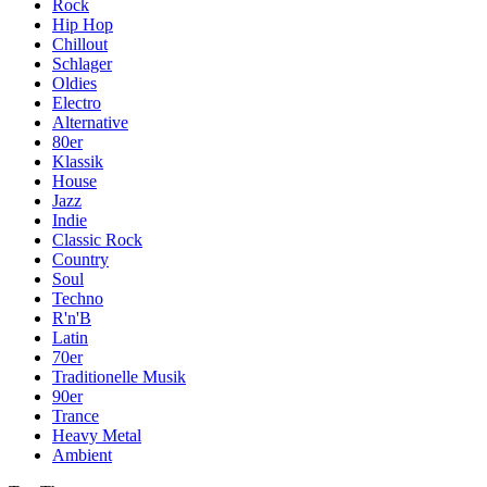
Rock
Hip Hop
Chillout
Schlager
Oldies
Electro
Alternative
80er
Klassik
House
Jazz
Indie
Classic Rock
Country
Soul
Techno
R'n'B
Latin
70er
Traditionelle Musik
90er
Trance
Heavy Metal
Ambient