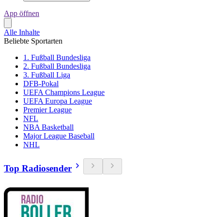
App öffnen
Alle Inhalte
Beliebte Sportarten
1. Fußball Bundesliga
2. Fußball Bundesliga
3. Fußball Liga
DFB-Pokal
UEFA Champions League
UEFA Europa League
Premier League
NFL
NBA Basketball
Major League Baseball
NHL
Top Radiosender