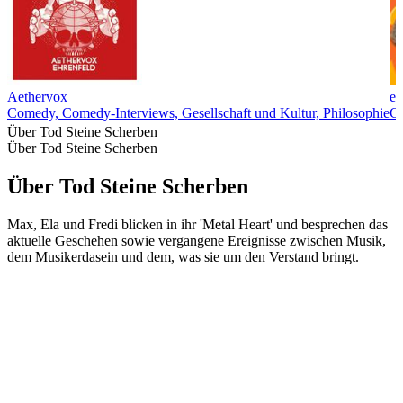
Aethervox
ex
Comedy, Comedy-Interviews, Gesellschaft und Kultur, Philosophie
C
Über Tod Steine Scherben
Über Tod Steine Scherben
Über Tod Steine Scherben
Max, Ela und Fredi blicken in ihr 'Metal Heart' und besprechen das
aktuelle Geschehen sowie vergangene Ereignisse zwischen Musik,
dem Musikerdasein und dem, was sie um den Verstand bringt.
Podcast-Website