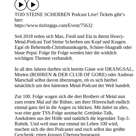
TOD STEINE SCHERBEN Podcast Live! Tickets gibt‘s
hier:
https://www.tixforgigs.com/Event/75632
Seit 2018 reden sich Max, Fredi und Ela in ihrem Heavy-
Metal-Podcast Tod Steine Scherben um Kopf und Kragen.
Egal ob Behemoth-Christbaumkugeln, Schnee-Shagrath oder
blaue Pepsi: Folge für Folge werden hier die wirklich
wichtigen Themen verhandelt.
In all den Jahren durften sich bereits Gäste wie DRANGSAL,
Morten (BOHREN & DER CLUB OF GORE) oder Andreas
Marschall selbst davon überzeugen, ob es sich hierbei
tatsächlich um den härtesten Metal-Podcast der Welt handelt.
Zur 100. Folge wagen sich die drei Brothers of Metal nun
zum ersten Mal auf die Bühne, um ihrer Hörerschaft endlich
einmal ganz tief in die Augen zu blicken. Mit dabei ist alles,
was eine gute TSS-Folge ausmacht: Getränke-Talk,
Anekdoten aus der Hölle und natürlich die legendäre Top-3-
Rubrik. Und weil man nur einmal im Leben 100 wird,
machen sich die drei Podcaster und euch selbst das größte
Geschenk: einen krassen Überraschungsgast.