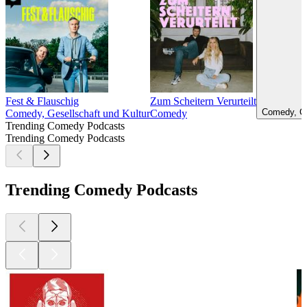
Fest & Flauschig
Zum Scheitern Verurteilt
Comedy, Co
Comedy, Gesellschaft und Kultur
Comedy
Trending Comedy Podcasts
Trending Comedy Podcasts
Trending Comedy Podcasts