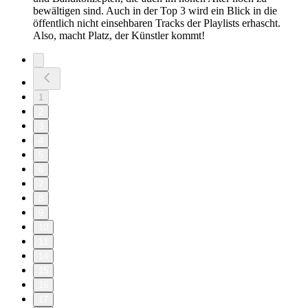
bewältigen sind. Auch in der Top 3 wird ein Blick in die
öffentlich nicht einsehbaren Tracks der Playlists erhascht.
Also, macht Platz, der Künstler kommt!
1
2
3
4
5
6
7
8
9
10
11
14
15
16
17