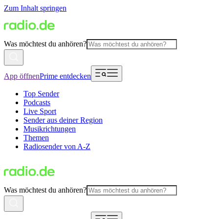
Zum Inhalt springen
Was möchtest du anhören?
App öffnen
Prime entdecken
Top Sender
Podcasts
Live Sport
Sender aus deiner Region
Musikrichtungen
Themen
Radiosender von A-Z
Was möchtest du anhören?