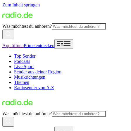
Zum Inhalt springen
Was möchtest du anhören?
App öffnen
Prime entdecken
Top Sender
Podcasts
Live Sport
Sender aus deiner Region
Musikrichtungen
Themen
Radiosender von A-Z
Was möchtest du anhören?