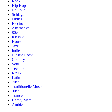
Rock
Hip Hop
Chillout
Schlager
Oldies
Electro
Alternative
80er
Klassik
House
Jazz
Indie
Classic Rock
Country
Soul
Techno
R'n'B
Latin
70er
Traditionelle Musik
90er
Trance
Heavy Metal
Ambient