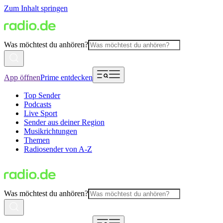
Zum Inhalt springen
Was möchtest du anhören?
App öffnen
Prime entdecken
Top Sender
Podcasts
Live Sport
Sender aus deiner Region
Musikrichtungen
Themen
Radiosender von A-Z
Was möchtest du anhören?