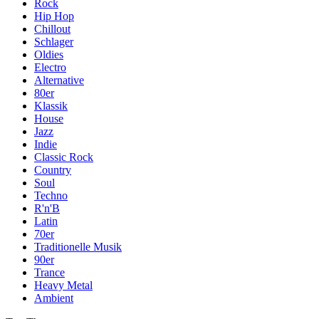
Rock
Hip Hop
Chillout
Schlager
Oldies
Electro
Alternative
80er
Klassik
House
Jazz
Indie
Classic Rock
Country
Soul
Techno
R'n'B
Latin
70er
Traditionelle Musik
90er
Trance
Heavy Metal
Ambient