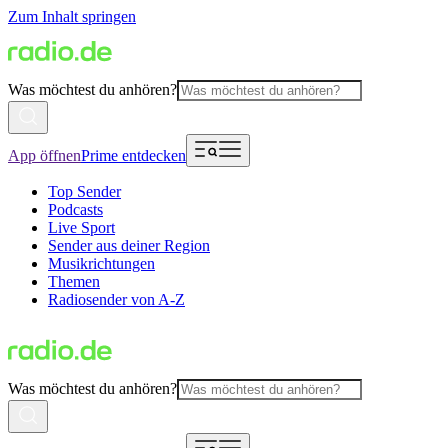
Zum Inhalt springen
Was möchtest du anhören?
App öffnen
Prime entdecken
Top Sender
Podcasts
Live Sport
Sender aus deiner Region
Musikrichtungen
Themen
Radiosender von A-Z
Was möchtest du anhören?