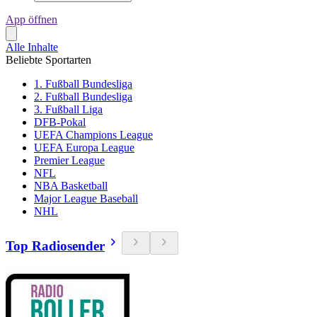
App öffnen
Alle Inhalte
Beliebte Sportarten
1. Fußball Bundesliga
2. Fußball Bundesliga
3. Fußball Liga
DFB-Pokal
UEFA Champions League
UEFA Europa League
Premier League
NFL
NBA Basketball
Major League Baseball
NHL
Top Radiosender