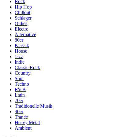
Rock
Hip Hop
Chillout
Schlager
Oldies
Electro
Alternative
80er
Klassik
House
Jazz
Indie
Classic Rock
Country
Soul
Techno
R'n'B
Latin
70er
Traditionelle Musik
90er
Trance
Heavy Metal
Ambient