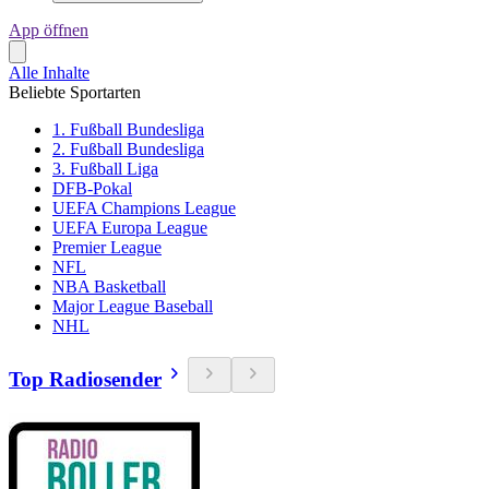
App öffnen
Alle Inhalte
Beliebte Sportarten
1. Fußball Bundesliga
2. Fußball Bundesliga
3. Fußball Liga
DFB-Pokal
UEFA Champions League
UEFA Europa League
Premier League
NFL
NBA Basketball
Major League Baseball
NHL
Top Radiosender