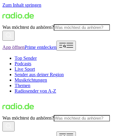
Zum Inhalt springen
Was möchtest du anhören?
App öffnen
Prime entdecken
Top Sender
Podcasts
Live Sport
Sender aus deiner Region
Musikrichtungen
Themen
Radiosender von A-Z
Was möchtest du anhören?