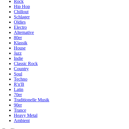
Rock
Hip Hop
Chillout
Schlager
Oldies
Electro
Alternative
80er
Klassik
House
Jazz
Indie
Classic Rock
Country
Soul
Techno
R'n'B
Latin
70er
Traditionelle Musik
90er
Trance
Heavy Metal
Ambient