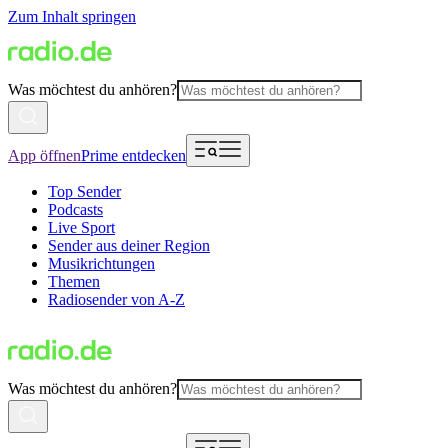
Zum Inhalt springen
Was möchtest du anhören?
App öffnen
Prime entdecken
Top Sender
Podcasts
Live Sport
Sender aus deiner Region
Musikrichtungen
Themen
Radiosender von A-Z
Was möchtest du anhören?