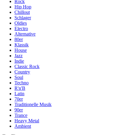
Rock
Hip Hop
Chillout
Schlager
Oldies
Electro
Alternative
80er
Klassik
House
Jazz
Indie
Classic Rock
Country
Soul
Techno
R'n'B
Latin
70er
Traditionelle Musik
90er
Trance
Heavy Metal
Ambient