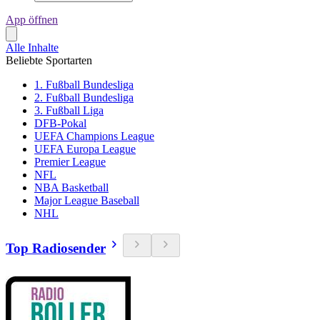
App öffnen
Alle Inhalte
Beliebte Sportarten
1. Fußball Bundesliga
2. Fußball Bundesliga
3. Fußball Liga
DFB-Pokal
UEFA Champions League
UEFA Europa League
Premier League
NFL
NBA Basketball
Major League Baseball
NHL
Top Radiosender