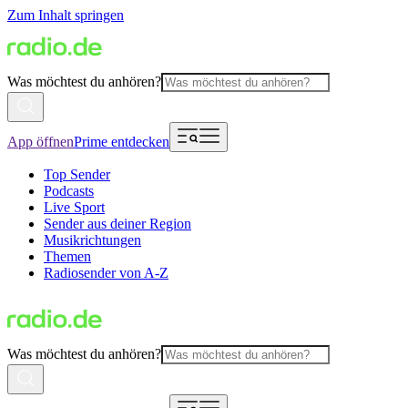
Zum Inhalt springen
Was möchtest du anhören?
App öffnen
Prime entdecken
Top Sender
Podcasts
Live Sport
Sender aus deiner Region
Musikrichtungen
Themen
Radiosender von A-Z
Was möchtest du anhören?