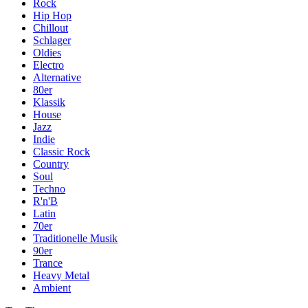
Rock
Hip Hop
Chillout
Schlager
Oldies
Electro
Alternative
80er
Klassik
House
Jazz
Indie
Classic Rock
Country
Soul
Techno
R'n'B
Latin
70er
Traditionelle Musik
90er
Trance
Heavy Metal
Ambient