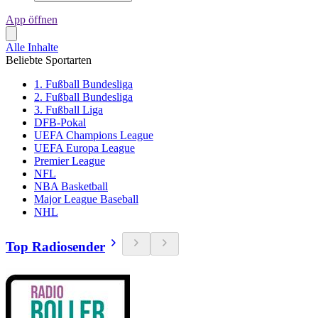
App öffnen
Alle Inhalte
Beliebte Sportarten
1. Fußball Bundesliga
2. Fußball Bundesliga
3. Fußball Liga
DFB-Pokal
UEFA Champions League
UEFA Europa League
Premier League
NFL
NBA Basketball
Major League Baseball
NHL
Top Radiosender