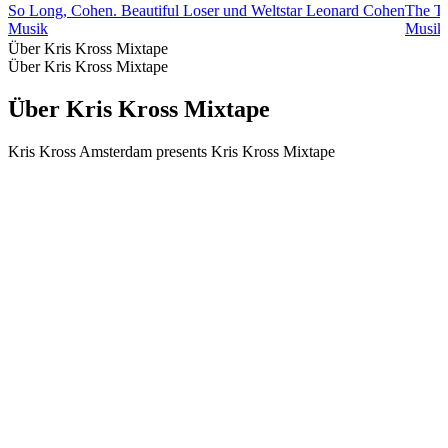
So Long, Cohen. Beautiful Loser und Weltstar Leonard Cohen
The T
Musik
Musik
Über Kris Kross Mixtape
Über Kris Kross Mixtape
Über Kris Kross Mixtape
Kris Kross Amsterdam presents Kris Kross Mixtape
Podcast-Website