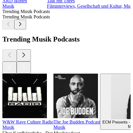
ARD Ikonen
Talk mit Thees
Musik
Filminterviews, Gesellschaft und Kultur, Mu
Trending Musik Podcasts
Trending Musik Podcasts
Trending Musik Podcasts
W&W Rave Culture Radio
The Joe Budden Podcast
ECM Presents - T
Mu
Musik
Musik