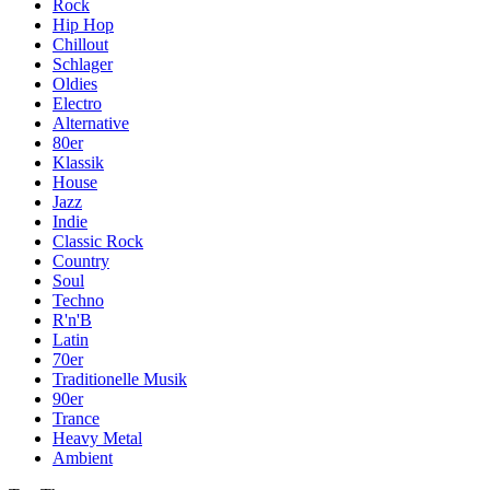
Rock
Hip Hop
Chillout
Schlager
Oldies
Electro
Alternative
80er
Klassik
House
Jazz
Indie
Classic Rock
Country
Soul
Techno
R'n'B
Latin
70er
Traditionelle Musik
90er
Trance
Heavy Metal
Ambient