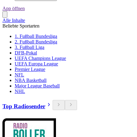
App öffnen
Alle Inhalte
Beliebte Sportarten
1. Fußball Bundesliga
2. Fußball Bundesliga
3. Fußball Liga
DFB-Pokal
UEFA Champions League
UEFA Europa League
Premier League
NFL
NBA Basketball
Major League Baseball
NHL
Top Radiosender