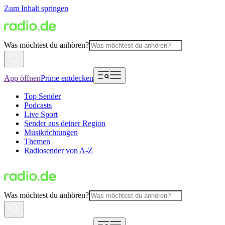
Zum Inhalt springen
Was möchtest du anhören?
App öffnen
Prime entdecken
Top Sender
Podcasts
Live Sport
Sender aus deiner Region
Musikrichtungen
Themen
Radiosender von A-Z
Was möchtest du anhören?