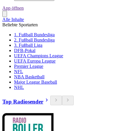
App öffnen
Alle Inhalte
Beliebte Sportarten
1. Fußball Bundesliga
2. Fußball Bundesliga
3. Fußball Liga
DFB-Pokal
UEFA Champions League
UEFA Europa League
Premier League
NFL
NBA Basketball
Major League Baseball
NHL
Top Radiosender