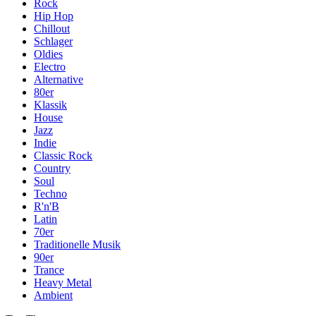
Rock
Hip Hop
Chillout
Schlager
Oldies
Electro
Alternative
80er
Klassik
House
Jazz
Indie
Classic Rock
Country
Soul
Techno
R'n'B
Latin
70er
Traditionelle Musik
90er
Trance
Heavy Metal
Ambient