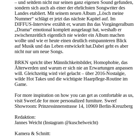
– und seitdem nicht nur seinen ganz eigenen Sound gefunden,
sondern sich auch als einer der ehrlichsten Songwriter des
Landes etabliert. Mit seinem neuen Album „Lösch meine
Nummer“ schlägt er jetzt das nächste Kapitel auf. Im
DIFFUS-Interview erzählt er, warum ihn das Vorgängeralbum
„Drama“ emotional komplett ausgelaugt hat, weshalb er
zwischenzeitlich eigentlich nie wieder ein Album machen
wollte und wie er heute einen deutlich entspannteren Blick
auf Musik und das Leben entwickelt hat.Dabei geht es aber
nicht nur um neue Songs.
BRKN spricht über Männlichkeitsbilder, Homophobie, das
Älterwerden und warum er sich nie an Erwartungen anpassen
will. Gleichzeitig wird viel gelacht – über 2016-Nostalgie,
wilde Hot Takes und die wichtigste Haarpflege-Routine im
Game.
For more inspiration on how you can get as comfortable as us,
visit Sweef.de for more personalized furniture. Sweef
Showroom: Prinzessinnenstrasse 14, 10969 Berlin-Kreuzberg
Redaktion:
Jannes Weicht (Instagram @kuschelweicht)
Kamera & Schnitt: