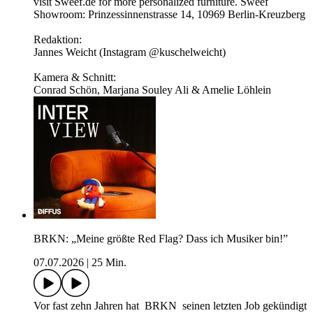
visit Sweef.de for more personalized furniture. Sweef
Showroom: Prinzessinnenstrasse 14, 10969 Berlin-Kreuzberg
Redaktion:
Jannes Weicht (Instagram ⁠@kuschelweicht⁠)
Kamera & Schnitt:
Conrad Schön, Marjana Souley Ali & Amelie Löhlein
BRKN: „Meine größte Red Flag? Dass ich Musiker bin!”
07.07.2026
|
25 Min.
Vor fast zehn Jahren hat BRKN seinen letzten Job gekündigt