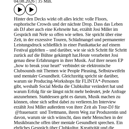
04.08.2026
|
35 Min.
Hinter den Decks wirkt oft alles leicht: volle Floors,
euphorische Crowds und der nächste Drop. Dass das Leben
als DJ aber auch eine Kehrseite hat, erzählt Josi Miller im
Gespräch mit Nele so offen wie selten. Sie spricht über eine
Zeit, in der exzessive Touren, Schlafmangel und permanenter
Leistungsdruck schließlich in einer Panikattacke auf einem
Festival gipfelten – und darüber, wie sie sich Schritt für Schritt
zurück auf die Bühne gekämpft hat.Heute verarbeitet Josi
genau diese Erfahrungen in ihrer Musik. Auf ihrer neuen EP
„how to break your heart“ verbindet sie elektronische
Clubsounds mit Themen wie People Pleasing, Selbstzweifeln
und mentaler Gesundheit. Gleichzeitig spricht sie darüber,
warum sie Producing-Workshops für FLINTA*-Personen
gibt, weshalb Social Media die Clubkultur verändert hat und
warum Erfolg für sie längst nicht mehr bedeutet, jede Anfrage
anzunehmen. Stattdessen geht es darum, Musik machen zu
können, ohne sich selbst dabei zu verlieren.Im Interview
erzählt Josi Miller außerdem von ihrer Zeit als Tour-DJ für
@frauenarzt und Trettmann, ihrem Weg zur Produzentin und
davon, warum sie sich wünscht, dass mehr Menschen in der
Musikbranche offen über mentale Gesundheit sprechen. Ein
ehrliches Gespräch über Clubkultur, Kreativität und die