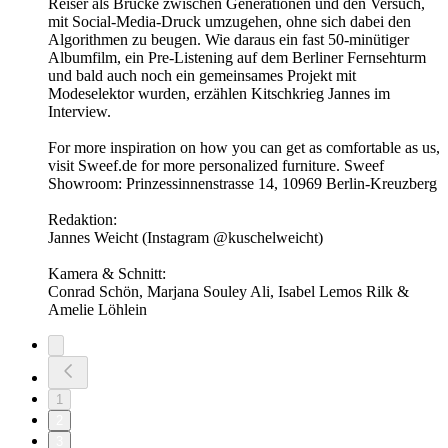
Reiser als Brücke zwischen Generationen und den Versuch,
mit Social-Media-Druck umzugehen, ohne sich dabei den
Algorithmen zu beugen. Wie daraus ein fast 50-minütiger
Albumfilm, ein Pre-Listening auf dem Berliner Fernsehturm
und bald auch noch ein gemeinsames Projekt mit
Modeselektor wurden, erzählen Kitschkrieg Jannes im
Interview.
For more inspiration on how you can get as comfortable as us,
visit Sweef.de for more personalized furniture. Sweef
Showroom: Prinzessinnenstrasse 14, 10969 Berlin-Kreuzberg
Redaktion:
Jannes Weicht (Instagram @kuschelweicht)
Kamera & Schnitt:
Conrad Schön, Marjana Souley Ali, Isabel Lemos Rilk &
Amelie Löhlein
1
2
3