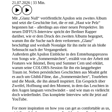
21.07.2026
|
33 Min.
Mit „Glanz Null“ veröffentlicht Apsilon sein zweites Album
und setzt die Geschichte fort, die er mit „Haut wie Pelz“
begonnen hat – allerdings aus einer neuen Perspektive. Im
neuen DIFFUS-Interview spricht der Berliner Rapper
darüber, wie er dem Druck des zweiten Albums begegnet,
warum ihn die Suche nach dem verlorenen „Glanz“
beschäftigt und weshalb Nostalgie für ihn mehr ist als bloße
Sehnsucht nach der Vergangenheit.
Außerdem gibt Apsilon Einblicke in den Entstehungsprozess
von Songs wie „Sommermärchen“, erzählt von der Arbeit mit
Features wie Ikkimel, Berq und Summer Cem und erklärt,
warum seine COLORS-Session für ihn ein langgehegter
Traum ist. Neben persönlichen Geschichten aus Moabit geht
es auch um Ghibli-Filme, das „Sommermärchen“, Tourleben
und die Musik, die ihn aktuell inspiriert. Ein Gespräch über
Zweifel, Hoffnung und den Moment, in dem das Leuchten in
den Augen langsam verschwindet – und wie man es vielleicht
doch wiederfindet. Das komplette Interview seht ihr jetzt auf
YouTube.
For more inspiration on how you can get as comfortable as us,