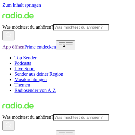
Zum Inhalt springen
Was möchtest du anhören?
App öffnen
Prime entdecken
Top Sender
Podcasts
Live Sport
Sender aus deiner Region
Musikrichtungen
Themen
Radiosender von A-Z
Was möchtest du anhören?