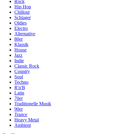
Rock
Hip Hop
Chillout
Schlager
Oldies
Electro
Alternative
80er
Klassik
House
Jazz
Indie
Classic Rock
Country
Soul
Techno
R'n'B
Latin
70er
Traditionelle Musik
90er
Trance
Heavy Metal
Ambient