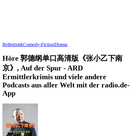
Belletristik
Comedy-Fiction
Drama
Höre 郭德纲单口高清版《张小乙下南
京》, Auf der Spur - ARD
Ermittlerkrimis und viele andere
Podcasts aus aller Welt mit der radio.de-
App