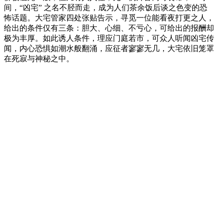
间，“凶宅” 之名不胫而走，成为人们茶余饭后谈之色变的恐
怖话题。大宅管家四处张贴告示，寻觅一位能看夜打更之人，
给出的条件仅有三条：胆大、心细、不亏心，可给出的报酬却
极为丰厚。如此诱人条件，理应门庭若市，可众人听闻凶宅传
闻，内心恐惧如潮水般翻涌，应征者寥寥无几，大宅依旧笼罩
在死寂与神秘之中。
Podcast-Website