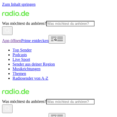
Zum Inhalt springen
Was möchtest du anhören?
App öffnen
Prime entdecken
Top Sender
Podcasts
Live Sport
Sender aus deiner Region
Musikrichtungen
Themen
Radiosender von A-Z
Was möchtest du anhören?