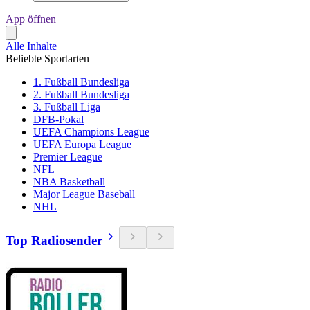
App öffnen
Alle Inhalte
Beliebte Sportarten
1. Fußball Bundesliga
2. Fußball Bundesliga
3. Fußball Liga
DFB-Pokal
UEFA Champions League
UEFA Europa League
Premier League
NFL
NBA Basketball
Major League Baseball
NHL
Top Radiosender