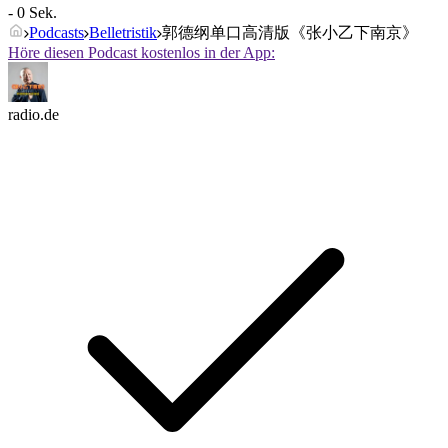
- 0 Sek.
Podcasts
Belletristik
郭德纲单口高清版《张小乙下南京》
Höre diesen Podcast kostenlos in der App:
radio.de