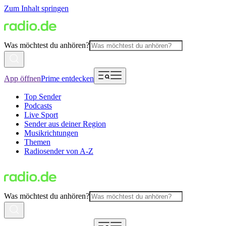
Zum Inhalt springen
Was möchtest du anhören?
App öffnen
Prime entdecken
Top Sender
Podcasts
Live Sport
Sender aus deiner Region
Musikrichtungen
Themen
Radiosender von A-Z
Was möchtest du anhören?