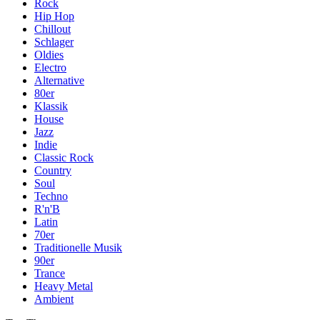
Rock
Hip Hop
Chillout
Schlager
Oldies
Electro
Alternative
80er
Klassik
House
Jazz
Indie
Classic Rock
Country
Soul
Techno
R'n'B
Latin
70er
Traditionelle Musik
90er
Trance
Heavy Metal
Ambient