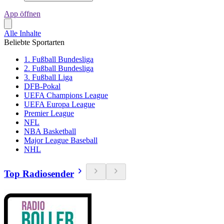
App öffnen
Alle Inhalte
Beliebte Sportarten
1. Fußball Bundesliga
2. Fußball Bundesliga
3. Fußball Liga
DFB-Pokal
UEFA Champions League
UEFA Europa League
Premier League
NFL
NBA Basketball
Major League Baseball
NHL
Top Radiosender