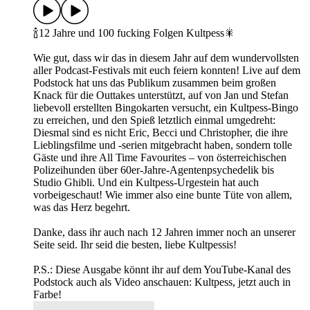
🍾12 Jahre und 100 fucking Folgen Kultpess🎇
Wie gut, dass wir das in diesem Jahr auf dem wundervollsten
aller Podcast-Festivals mit euch feiern konnten! Live auf dem
Podstock hat uns das Publikum zusammen beim großen
Knack für die Outtakes unterstützt, auf von Jan und Stefan
liebevoll erstellten Bingokarten versucht, ein Kultpess-Bingo
zu erreichen, und den Spieß letztlich einmal umgedreht:
Diesmal sind es nicht Eric, Becci und Christopher, die ihre
Lieblingsfilme und -serien mitgebracht haben, sondern tolle
Gäste und ihre All Time Favourites – von österreichischen
Polizeihunden über 60er-Jahre-Agentenpsychedelik bis
Studio Ghibli. Und ein Kultpess-Urgestein hat auch
vorbeigeschaut! Wie immer also eine bunte Tüte von allem,
was das Herz begehrt.
Danke, dass ihr auch nach 12 Jahren immer noch an unserer
Seite seid. Ihr seid die besten, liebe Kultpessis!
P.S.: Diese Ausgabe könnt ihr auf dem YouTube-Kanal des
Podstock auch als Video anschauen: Kultpess, jetzt auch in
Farbe!