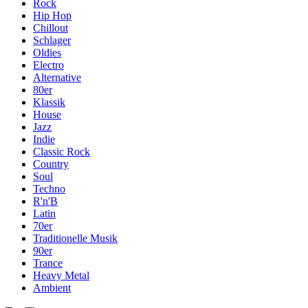
Rock
Hip Hop
Chillout
Schlager
Oldies
Electro
Alternative
80er
Klassik
House
Jazz
Indie
Classic Rock
Country
Soul
Techno
R'n'B
Latin
70er
Traditionelle Musik
90er
Trance
Heavy Metal
Ambient