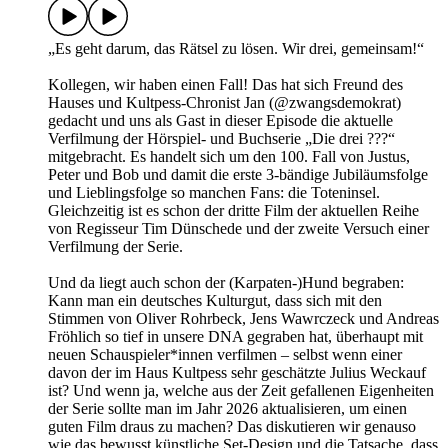
„Es geht darum, das Rätsel zu lösen. Wir drei, gemeinsam!“
Kollegen, wir haben einen Fall! Das hat sich Freund des
Hauses und Kultpess-Chronist Jan (@zwangsdemokrat)
gedacht und uns als Gast in dieser Episode die aktuelle
Verfilmung der Hörspiel- und Buchserie „Die drei ???“
mitgebracht. Es handelt sich um den 100. Fall von Justus,
Peter und Bob und damit die erste 3-bändige Jubiläumsfolge
und Lieblingsfolge so manchen Fans: die Toteninsel.
Gleichzeitig ist es schon der dritte Film der aktuellen Reihe
von Regisseur Tim Dünschede und der zweite Versuch einer
Verfilmung der Serie.
Und da liegt auch schon der (Karpaten-)Hund begraben:
Kann man ein deutsches Kulturgut, dass sich mit den
Stimmen von Oliver Rohrbeck, Jens Wawrczeck und Andreas
Fröhlich so tief in unsere DNA gegraben hat, überhaupt mit
neuen Schauspieler*innen verfilmen – selbst wenn einer
davon der im Haus Kultpess sehr geschätzte Julius Weckauf
ist? Und wenn ja, welche aus der Zeit gefallenen Eigenheiten
der Serie sollte man im Jahr 2026 aktualisieren, um einen
guten Film draus zu machen? Das diskutieren wir genauso
wie das bewusst künstliche Set-Design und die Tatsache, dass