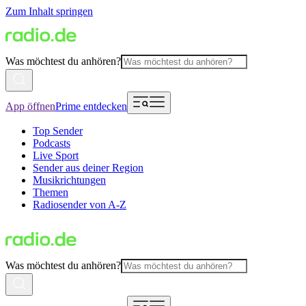
Zum Inhalt springen
Was möchtest du anhören?
App öffnen
Prime entdecken
Top Sender
Podcasts
Live Sport
Sender aus deiner Region
Musikrichtungen
Themen
Radiosender von A-Z
Was möchtest du anhören?