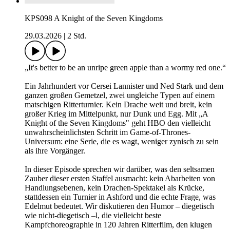
KPS098 A Knight of the Seven Kingdoms
29.03.2026
|
2 Std.
„It's better to be an unripe green apple than a wormy red one.“
Ein Jahrhundert vor Cersei Lannister und Ned Stark und dem
ganzen großen Gemetzel, zwei ungleiche Typen auf einem
matschigen Ritterturnier. Kein Drache weit und breit, kein
großer Krieg im Mittelpunkt, nur Dunk und Egg. Mit „A
Knight of the Seven Kingdoms" geht HBO den vielleicht
unwahrscheinlichsten Schritt im Game-of-Thrones-
Universum: eine Serie, die es wagt, weniger zynisch zu sein
als ihre Vorgänger.
In dieser Episode sprechen wir darüber, was den seltsamen
Zauber dieser ersten Staffel ausmacht: kein Abarbeiten von
Handlungsebenen, kein Drachen-Spektakel als Krücke,
stattdessen ein Turnier in Ashford und die echte Frage, was
Edelmut bedeutet. Wir diskutieren den Humor – diegetisch
wie nicht-diegetisch –l, die vielleicht beste
Kampfchoreographie in 120 Jahren Ritterfilm, den klugen