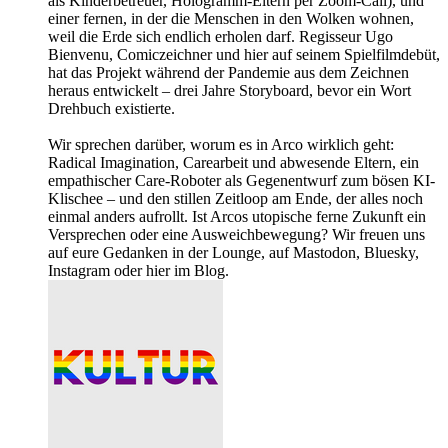
als Kinderbetreuer, Hologramm-Eltern per Zoom-Call), und
einer fernen, in der die Menschen in den Wolken wohnen,
weil die Erde sich endlich erholen darf. Regisseur Ugo
Bienvenu, Comiczeichner und hier auf seinem Spielfilmdebüt,
hat das Projekt während der Pandemie aus dem Zeichnen
heraus entwickelt – drei Jahre Storyboard, bevor ein Wort
Drehbuch existierte.
Wir sprechen darüber, worum es in Arco wirklich geht:
Radical Imagination, Carearbeit und abwesende Eltern, ein
empathischer Care-Roboter als Gegenentwurf zum bösen KI-
Klischee – und den stillen Zeitloop am Ende, der alles noch
einmal anders aufrollt. Ist Arcos utopische ferne Zukunft ein
Versprechen oder eine Ausweichbewegung? Wir freuen uns
auf eure Gedanken in der Lounge, auf Mastodon, Bluesky,
Instagram oder hier im Blog.