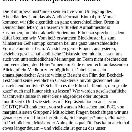
Die Kulturpessimist*innen senden live vom Untergang des
Abendlandes. Und das als Audio-Format. Einmal pro Monat
kommen wir (die eigentlich an ganz unterschiedlichen Orten in
Deutschland leben) in unserem virtuellen Aufnahmestudio
zusammen, um über aktuelle Serien und Filme zu sprechen – denn
dafür brennen wir. Vom heiß erwarteten Blockbuster bis zum
Miniserien-Geheimtipp kommen bei uns ganz unterschiedliche
Formate auf den Tisch. Wir stellen gerne Fragen, analysieren,
beziehen gesellschaftspolitische Diskussionen mit ein, lassen uns
auch von unterschiedlichen Meinungen im Team nicht abschrecken
und versuchen, den Hörer*innen am Ende einen recht umfassenden
Blick auf ein Medium zu ermöglichen. Dabei ist uns ein
emanzipatorischer Ansatz wichtig: Besteht ein Film den Bechdel-
Test? Sind seine weiblichen Charaktere sinnvoll gezeichnet und
ausreichend motiviert? Schaffen es die Filmschaffenden, den „male
gaze“ auch mal hinter sich zu lassen? Wie werden gesellschaftliche
Machtverhältnisse in einer Serie abgebildet oder utopisch
modifiziert? Und wie sieht es mit Repräsentationen aus – von
LGBTQI*-Charakteren, von schwarzen Menschen und PoC, von
marginalisierten Gruppen? Mit solchen Fragen beschäftigen wir uns
genauso wie mit filmischer Stilistik, Schauspieler*innen, Plotholes
in Drehbüchern, Musik oder Animationsqualität. Das kann auch mal
etwas länger dauern – und vielleicht ist genau das unser