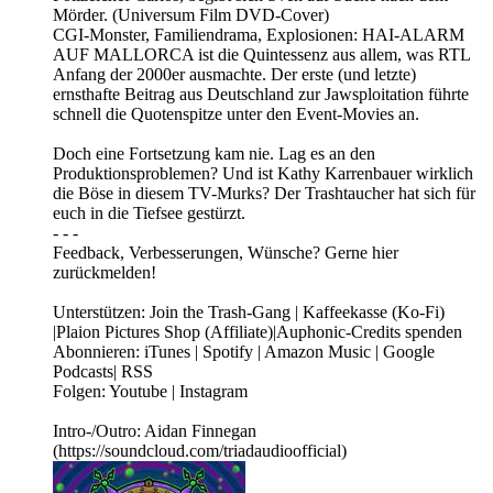
Mörder. (Universum Film DVD-Cover)
CGI-Monster, Familiendrama, Explosionen: HAI-ALARM
AUF MALLORCA ist die Quintessenz aus allem, was RTL
Anfang der 2000er ausmachte. Der erste (und letzte)
ernsthafte Beitrag aus Deutschland zur Jawsploitation führte
schnell die Quotenspitze unter den Event-Movies an.
Doch eine Fortsetzung kam nie. Lag es an den
Produktionsproblemen? Und ist Kathy Karrenbauer wirklich
die Böse in diesem TV-Murks? Der Trashtaucher hat sich für
euch in die Tiefsee gestürzt.
- - -
Feedback, Verbesserungen, Wünsche? Gerne hier
zurückmelden!
Unterstützen: Join the Trash-Gang | Kaffeekasse (Ko-Fi)
|Plaion Pictures Shop (Affiliate)|Auphonic-Credits spenden
Abonnieren: iTunes | Spotify | Amazon Music | Google
Podcasts| RSS
Folgen: Youtube | Instagram
Intro-/Outro: Aidan Finnegan
(https://soundcloud.com/triadaudioofficial)