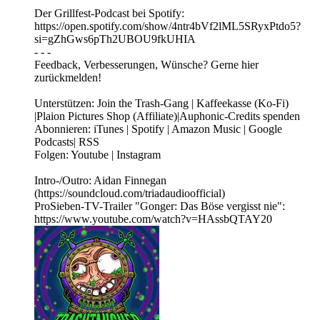
Der Grillfest-Podcast bei Spotify:
https://open.spotify.com/show/4ntr4bVf2lML5SRyxPtdo5?
si=gZhGws6pTh2UBOU9fkUHIA
- - -
Feedback, Verbesserungen, Wünsche? Gerne hier
zurückmelden!
Unterstützen: Join the Trash-Gang | Kaffeekasse (Ko-Fi)
|Plaion Pictures Shop (Affiliate)|Auphonic-Credits spenden
Abonnieren: iTunes | Spotify | Amazon Music | Google
Podcasts| RSS
Folgen: Youtube | Instagram
Intro-/Outro: Aidan Finnegan
(https://soundcloud.com/triadaudioofficial)
ProSieben-TV-Trailer "Gonger: Das Böse vergisst nie":
https://www.youtube.com/watch?v=HAssbQTAY20