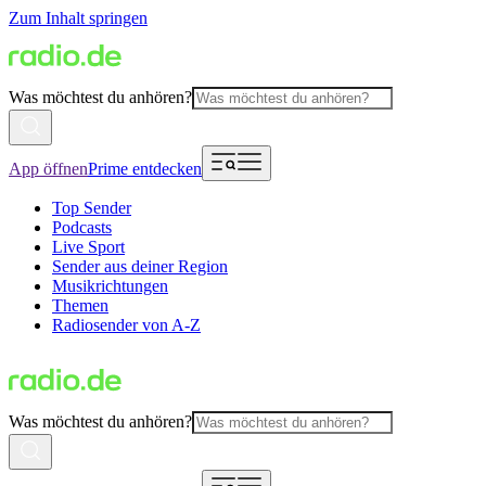
Zum Inhalt springen
Was möchtest du anhören?
App öffnen
Prime entdecken
Top Sender
Podcasts
Live Sport
Sender aus deiner Region
Musikrichtungen
Themen
Radiosender von A-Z
Was möchtest du anhören?