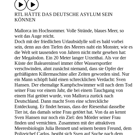
RTL HÄTTE DAS DEUTSCHE ASYLUM SEIN
KÖNNEN
Mallorca im Hochsommer. Volle Strände, blaues Meer, so
weit das Auge reicht.
Doch mit der friedlichen Urlaubsidylle soll es bald vorbei
sein, denn aus den Tiefen des Meeres naht ein Monster, wie es
die Welt seit tausenden von Jahren nicht mehr gesehen hat:
der Megalodon. Ein 20 Meter langer Urzeithai. Als vor der
Küste der Baleareninsel immer öfter Wassersportler
verschwinden, ahnt zunächst niemand, dass sie Opfer der
gefräßigsten Killermaschine aller Zeiten geworden sind. Nur
ein Mann schöpft bald einen schrecklichen Verdacht: Sven
Hansen. Der ehemalige Kampfschwimmer will nach dem Tod
seiner Frau vor einem Jahr, die bei einem Tauchgang von
einem Hai getötet wurde, von Mallorca zurück nach
Deutschland. Dann macht Sven eine schreckliche
Entdeckung. Er findet heraus, dass der Riesenhai dasselbe
Tier ist, das damals seine Frau getötet hat. Von da an kennt
Sven Hansen nur noch ein Ziel: den Mörder seiner Frau
finden und vernichten. Zusammen mit der attraktiven
Meeresbiologin Julia Bennett und seinem besten Freund, dem
Polizeichef Carlos, begibt sich Sven auf Suche nach dem