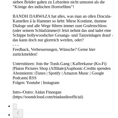
sieben Brüder galten zu Lebzeiten nicht umsonst als die
"Könige des indischen Horrorfilms"!
BANDH DARWAZA hat alles, was man an ollen Dracula-
Kamellen á la Hammer so liebt: Miese Kostüme, dumme
Dialoge und alle Wege führen immer zum Grafenschloss
(oder seinem Schlafzimmer)! Jetzt nehmt das und ladet eine
Schippe bollywoodscher Gesangs- und Tanzeinlagen drauf -
das kann doch nur glorreich werden, oder?
- - -
Feedback, Verbesserungen, Wünsche? Gerne hier
zurückmelden!
Unterstützen: Join the Trash-Gang | Kaffeekasse (Ko-Fi)
|Plaion Pictures Shop (Affiliate)|Auphonic-Credits spenden
Abonnieren: iTunes | Spotify | Amazon Music | Google
Podcasts| RSS
Folgen: Youtube | Instagram
Intro-/Outro: Aidan Finnegan
(https://soundcloud.com/triadaudioofficial)