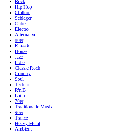
Rock
Hip Hop
Chillout
Schlager
Oldies
Electro
Alternative
80er
Klassik
House
Jazz
Indie
Classic Rock
Country
Soul
Techno
R'n'B
Latin
70er
Traditionelle Musik
90er
Trance
Heavy Metal
Ambient