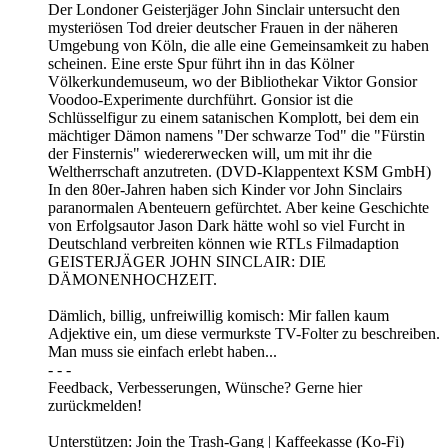
Der Londoner Geisterjäger John Sinclair untersucht den
mysteriösen Tod dreier deutscher Frauen in der näheren
Umgebung von Köln, die alle eine Gemeinsamkeit zu haben
scheinen. Eine erste Spur führt ihn in das Kölner
Völkerkundemuseum, wo der Bibliothekar Viktor Gonsior
Voodoo-Experimente durchführt. Gonsior ist die
Schlüsselfigur zu einem satanischen Komplott, bei dem ein
mächtiger Dämon namens "Der schwarze Tod" die "Fürstin
der Finsternis" wiedererwecken will, um mit ihr die
Weltherrschaft anzutreten. (DVD-Klappentext KSM GmbH)
In den 80er-Jahren haben sich Kinder vor John Sinclairs
paranormalen Abenteuern gefürchtet. Aber keine Geschichte
von Erfolgsautor Jason Dark hätte wohl so viel Furcht in
Deutschland verbreiten können wie RTLs Filmadaption
GEISTERJÄGER JOHN SINCLAIR: DIE
DÄMONENHOCHZEIT.
Dämlich, billig, unfreiwillig komisch: Mir fallen kaum
Adjektive ein, um diese vermurkste TV-Folter zu beschreiben.
Man muss sie einfach erlebt haben...
- - -
Feedback, Verbesserungen, Wünsche? Gerne hier
zurückmelden!
Unterstützen: Join the Trash-Gang | Kaffeekasse (Ko-Fi)