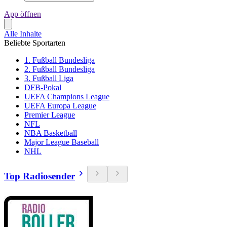
App öffnen
Alle Inhalte
Beliebte Sportarten
1. Fußball Bundesliga
2. Fußball Bundesliga
3. Fußball Liga
DFB-Pokal
UEFA Champions League
UEFA Europa League
Premier League
NFL
NBA Basketball
Major League Baseball
NHL
Top Radiosender