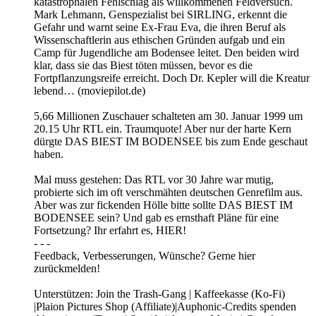
katastrophalen Fehlschlag als willkommenen Feldversuch.
Mark Lehmann, Genspezialist bei SIRLING, erkennt die
Gefahr und warnt seine Ex-Frau Eva, die ihren Beruf als
Wissenschaftlerin aus ethischen Gründen aufgab und ein
Camp für Jugendliche am Bodensee leitet. Den beiden wird
klar, dass sie das Biest töten müssen, bevor es die
Fortpflanzungsreife erreicht. Doch Dr. Kepler will die Kreatur
lebend… (moviepilot.de)
5,66 Millionen Zuschauer schalteten am 30. Januar 1999 um
20.15 Uhr RTL ein. Traumquote! Aber nur der harte Kern
dürgte DAS BIEST IM BODENSEE bis zum Ende geschaut
haben.
Mal muss gestehen: Das RTL vor 30 Jahre war mutig,
probierte sich im oft verschmähten deutschen Genrefilm aus.
Aber was zur fickenden Hölle bitte sollte DAS BIEST IM
BODENSEE sein? Und gab es ernsthaft Pläne für eine
Fortsetzung? Ihr erfahrt es, HIER!
- - -
Feedback, Verbesserungen, Wünsche? Gerne hier
zurückmelden!
Unterstützen: Join the Trash-Gang | Kaffeekasse (Ko-Fi)
|Plaion Pictures Shop (Affiliate)|Auphonic-Credits spenden