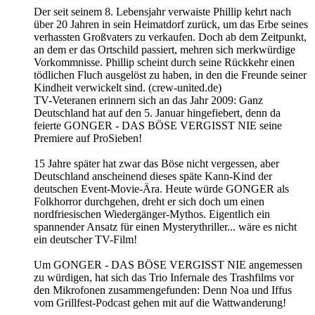
Der seit seinem 8. Lebensjahr verwaiste Phillip kehrt nach
über 20 Jahren in sein Heimatdorf zurück, um das Erbe seines
verhassten Großvaters zu verkaufen. Doch ab dem Zeitpunkt,
an dem er das Ortschild passiert, mehren sich merkwürdige
Vorkommnisse. Phillip scheint durch seine Rückkehr einen
tödlichen Fluch ausgelöst zu haben, in den die Freunde seiner
Kindheit verwickelt sind. (crew-united.de)
TV-Veteranen erinnern sich an das Jahr 2009: Ganz
Deutschland hat auf den 5. Januar hingefiebert, denn da
feierte GONGER - DAS BÖSE VERGISST NIE seine
Premiere auf ProSieben!
15 Jahre später hat zwar das Böse nicht vergessen, aber
Deutschland anscheinend dieses späte Kann-Kind der
deutschen Event-Movie-Ära. Heute würde GONGER als
Folkhorror durchgehen, dreht er sich doch um einen
nordfriesischen Wiedergänger-Mythos. Eigentlich ein
spannender Ansatz für einen Mysterythriller... wäre es nicht
ein deutscher TV-Film!
Um GONGER - DAS BÖSE VERGISST NIE angemessen
zu würdigen, hat sich das Trio Infernale des Trashfilms vor
den Mikrofonen zusammengefunden: Denn Noa und Iffus
vom Grillfest-Podcast gehen mit auf die Wattwanderung!