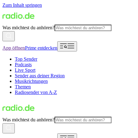
Zum Inhalt springen
Was möchtest du anhören?
App öffnen
Prime entdecken
Top Sender
Podcasts
Live Sport
Sender aus deiner Region
Musikrichtungen
Themen
Radiosender von A-Z
Was möchtest du anhören?