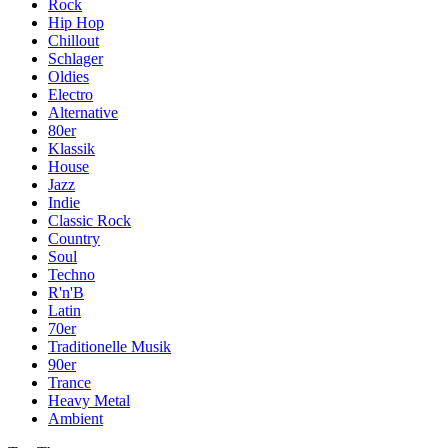
Rock
Hip Hop
Chillout
Schlager
Oldies
Electro
Alternative
80er
Klassik
House
Jazz
Indie
Classic Rock
Country
Soul
Techno
R'n'B
Latin
70er
Traditionelle Musik
90er
Trance
Heavy Metal
Ambient