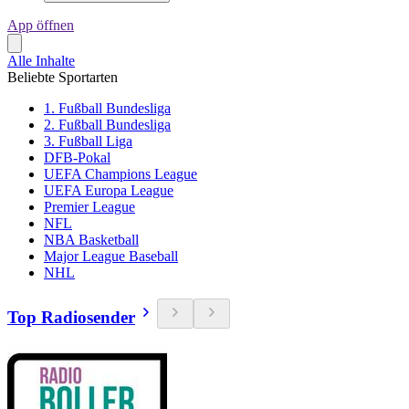
App öffnen
Alle Inhalte
Beliebte Sportarten
1. Fußball Bundesliga
2. Fußball Bundesliga
3. Fußball Liga
DFB-Pokal
UEFA Champions League
UEFA Europa League
Premier League
NFL
NBA Basketball
Major League Baseball
NHL
Top Radiosender