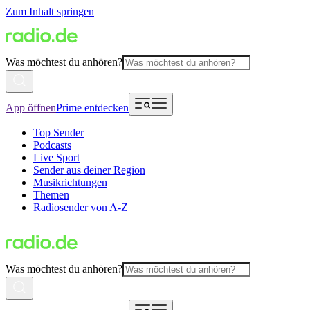
Zum Inhalt springen
Was möchtest du anhören?
App öffnen
Prime entdecken
Top Sender
Podcasts
Live Sport
Sender aus deiner Region
Musikrichtungen
Themen
Radiosender von A-Z
Was möchtest du anhören?