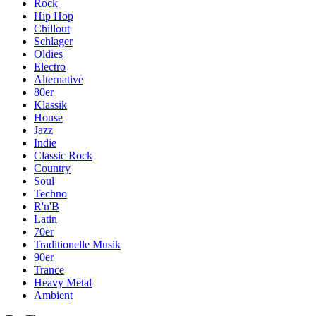
Rock
Hip Hop
Chillout
Schlager
Oldies
Electro
Alternative
80er
Klassik
House
Jazz
Indie
Classic Rock
Country
Soul
Techno
R'n'B
Latin
70er
Traditionelle Musik
90er
Trance
Heavy Metal
Ambient