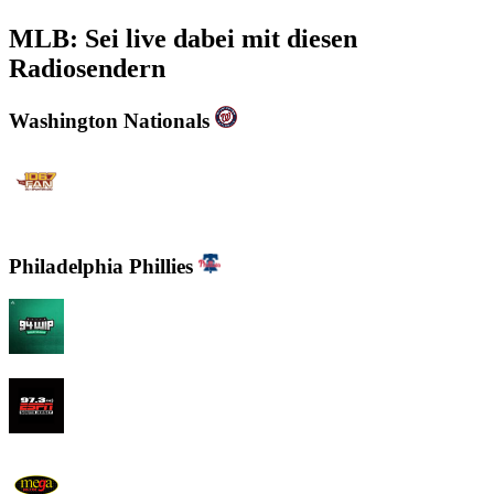
MLB: Sei live dabei mit diesen
Radiosendern
Washington Nationals
WJFK-FM - The Fan 106.7 FM
Philadelphia Phillies
94 WIP Sportsradio
97.3 ESPN