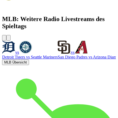
WEMG La Mega 105.7 FM
MLB: Weitere Radio Livestreams des
Spieltags
vs
vs
Detroit Tigers
vs
Seattle Mariners
San Diego Padres
vs
Arizona Diam
MLB Übersicht