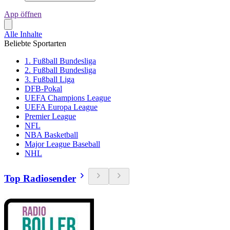
App öffnen
Alle Inhalte
Beliebte Sportarten
1. Fußball Bundesliga
2. Fußball Bundesliga
3. Fußball Liga
DFB-Pokal
UEFA Champions League
UEFA Europa League
Premier League
NFL
NBA Basketball
Major League Baseball
NHL
Top Radiosender