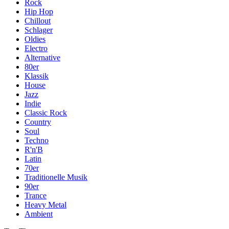
Rock
Hip Hop
Chillout
Schlager
Oldies
Electro
Alternative
80er
Klassik
House
Jazz
Indie
Classic Rock
Country
Soul
Techno
R'n'B
Latin
70er
Traditionelle Musik
90er
Trance
Heavy Metal
Ambient