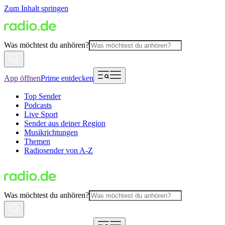
Zum Inhalt springen
Was möchtest du anhören?
App öffnen
Prime entdecken
Top Sender
Podcasts
Live Sport
Sender aus deiner Region
Musikrichtungen
Themen
Radiosender von A-Z
Was möchtest du anhören?