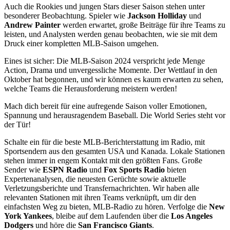
Auch die Rookies und jungen Stars dieser Saison stehen unter
besonderer Beobachtung. Spieler wie
Jackson Holliday
und
Andrew Painter
werden erwartet, große Beiträge für ihre Teams zu
leisten, und Analysten werden genau beobachten, wie sie mit dem
Druck einer kompletten MLB-Saison umgehen.
Eines ist sicher: Die MLB-Saison 2024 verspricht jede Menge
Action, Drama und unvergessliche Momente. Der Wettlauf in den
Oktober hat begonnen, und wir können es kaum erwarten zu sehen,
welche Teams die Herausforderung meistern werden!
Mach dich bereit für eine aufregende Saison voller Emotionen,
Spannung und herausragendem Baseball. Die World Series steht vor
der Tür!
Schalte ein für die beste MLB-Berichterstattung im Radio, mit
Sportsendern aus den gesamten USA und Kanada. Lokale Stationen
stehen immer in engem Kontakt mit den größten Fans. Große
Sender wie
ESPN Radio
und
Fox Sports Radio
bieten
Expertenanalysen, die neuesten Gerüchte sowie aktuelle
Verletzungsberichte und Transfernachrichten. Wir haben alle
relevanten Stationen mit ihren Teams verknüpft, um dir den
einfachsten Weg zu bieten, MLB-Radio zu hören. Verfolge die
New
York Yankees
, bleibe auf dem Laufenden über die
Los Angeles
Dodgers
und höre die
San Francisco Giants
.