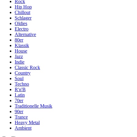
Rock
Hip Hop
Chillout
Schlager
Oldies
Electro
Alternative
80er
Klassik
House
Jazz
Indie
Classic Rock
Country
Soul
Techno
R'n'B
Latin
70er
Traditionelle Musik
90er
Trance
Heavy Metal
Ambient