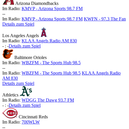
Arizona Diamondbacks
Im Radio:
KMVP - Arizona Sports 98.7 FM
-
-
Im Radio:
KMVP - Arizona Sports 98.7 FM
KWFN - 97.3 The Fan
Details zum Spiel
Los Angeles Angels
Im Radio:
KLAA Angels Radio AM 830
-
:
-
Details zum Spiel
Baltimore Orioles
Im Radio:
WBZFM - The Sports Hub 98.5
-
-
Im Radio:
WBZFM - The Sports Hub 98.5
KLAA Angels Radio
AM 830
Details zum Spiel
Athletics
Im Radio:
WDGG The Dawg 93.7 FM
-
:
-
Details zum Spiel
Cincinnati Reds
Im Radio:
700WLW
-
-