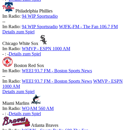
Philadelphia Phillies
Im Radio:
94 WIP Sportsradio
-
-
Im Radio:
94 WIP Sportsradio
WJFK-FM - The Fan 106.7 FM
Details zum Spiel
Chicago White Sox
Im Radio:
WMVP - ESPN 1000 AM
-
:
-
Details zum Spiel
Boston Red Sox
Im Radio:
WEEI 93.7 FM - Boston Sports News
-
-
Im Radio:
WEEI 93.7 FM - Boston Sports News
WMVP - ESPN
1000 AM
Details zum Spiel
Miami Marlins
Im Radio:
WQAM 560 AM
-
:
-
Details zum Spiel
Atlanta Braves