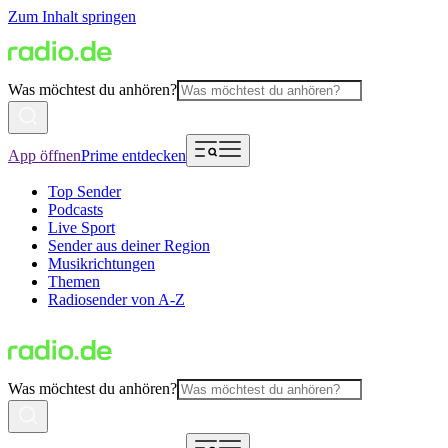
Zum Inhalt springen
Was möchtest du anhören?
App öffnen
Prime entdecken
Top Sender
Podcasts
Live Sport
Sender aus deiner Region
Musikrichtungen
Themen
Radiosender von A-Z
Was möchtest du anhören?