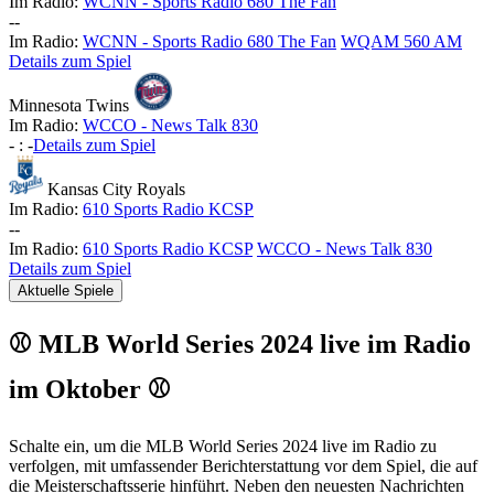
Im Radio:
WCNN - Sports Radio 680 The Fan
-
-
Im Radio:
WCNN - Sports Radio 680 The Fan
WQAM 560 AM
Details zum Spiel
Minnesota Twins
Im Radio:
WCCO - News Talk 830
-
:
-
Details zum Spiel
Kansas City Royals
Im Radio:
610 Sports Radio KCSP
-
-
Im Radio:
610 Sports Radio KCSP
WCCO - News Talk 830
Details zum Spiel
Aktuelle Spiele
⚾ MLB World Series 2024 live im Radio
im Oktober ⚾
Schalte ein, um die MLB World Series 2024 live im Radio zu
verfolgen, mit umfassender Berichterstattung vor dem Spiel, die auf
die Meisterschaftsserie hinführt. Neben den neuesten Nachrichten