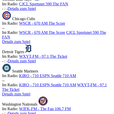
Im Radio:
CJCL Sportsnet 590 The FAN
-
:
-
Details zum Spiel
Chicago Cubs
Im Radio:
WSCR - 670 AM The Score
-
-
Im Radio:
WSCR - 670 AM The Score
CJCL Sportsnet 590 The
FAN
Details zum Spiel
Detroit Tigers
Im Radio:
WXYT-FM - 97.1 The Ticket
-
:
-
Details zum Spiel
Seattle Mariners
Im Radio:
KIRO - 710 ESPN Seattle 710 AM
-
-
Im Radio:
KIRO - 710 ESPN Seattle 710 AM
WXYT-FM - 97.1
The Ticket
Details zum Spiel
Washington Nationals
Im Radio:
WJFK-FM - The Fan 106.7 FM
-
:
-
Details zum Spiel