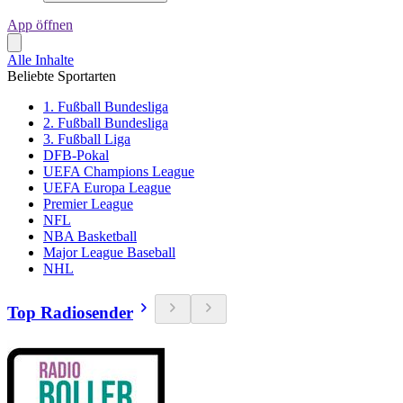
App öffnen
Alle Inhalte
Beliebte Sportarten
1. Fußball Bundesliga
2. Fußball Bundesliga
3. Fußball Liga
DFB-Pokal
UEFA Champions League
UEFA Europa League
Premier League
NFL
NBA Basketball
Major League Baseball
NHL
Top Radiosender