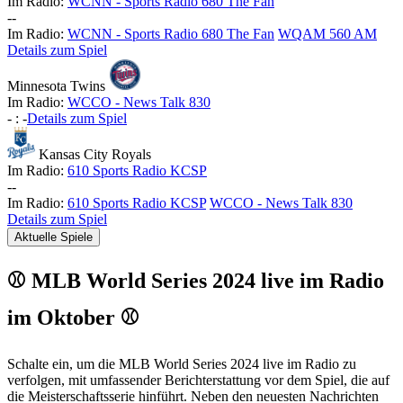
Im Radio:
WCNN - Sports Radio 680 The Fan
-
-
Im Radio:
WCNN - Sports Radio 680 The Fan
WQAM 560 AM
Details zum Spiel
Minnesota Twins
Im Radio:
WCCO - News Talk 830
-
:
-
Details zum Spiel
Kansas City Royals
Im Radio:
610 Sports Radio KCSP
-
-
Im Radio:
610 Sports Radio KCSP
WCCO - News Talk 830
Details zum Spiel
Aktuelle Spiele
⚾ MLB World Series 2024 live im Radio
im Oktober ⚾
Schalte ein, um die MLB World Series 2024 live im Radio zu
verfolgen, mit umfassender Berichterstattung vor dem Spiel, die auf
die Meisterschaftsserie hinführt. Neben den neuesten Nachrichten