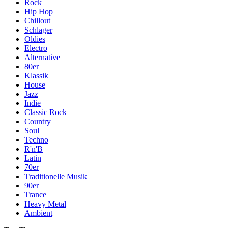
Rock
Hip Hop
Chillout
Schlager
Oldies
Electro
Alternative
80er
Klassik
House
Jazz
Indie
Classic Rock
Country
Soul
Techno
R'n'B
Latin
70er
Traditionelle Musik
90er
Trance
Heavy Metal
Ambient