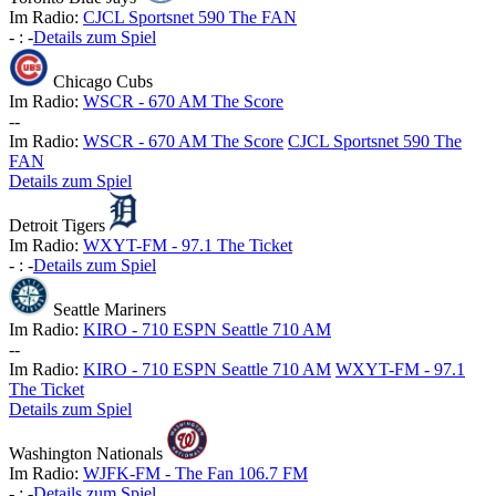
Im Radio:
CJCL Sportsnet 590 The FAN
-
:
-
Details zum Spiel
Chicago Cubs
Im Radio:
WSCR - 670 AM The Score
-
-
Im Radio:
WSCR - 670 AM The Score
CJCL Sportsnet 590 The
FAN
Details zum Spiel
Detroit Tigers
Im Radio:
WXYT-FM - 97.1 The Ticket
-
:
-
Details zum Spiel
Seattle Mariners
Im Radio:
KIRO - 710 ESPN Seattle 710 AM
-
-
Im Radio:
KIRO - 710 ESPN Seattle 710 AM
WXYT-FM - 97.1
The Ticket
Details zum Spiel
Washington Nationals
Im Radio:
WJFK-FM - The Fan 106.7 FM
-
:
-
Details zum Spiel