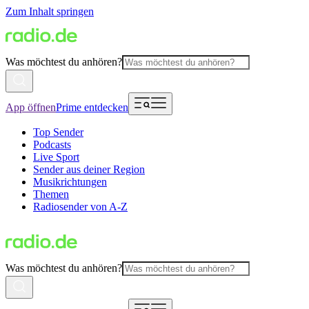
Zum Inhalt springen
Was möchtest du anhören?
App öffnen
Prime entdecken
Top Sender
Podcasts
Live Sport
Sender aus deiner Region
Musikrichtungen
Themen
Radiosender von A-Z
Was möchtest du anhören?