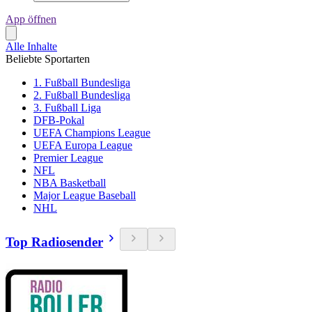
App öffnen
Alle Inhalte
Beliebte Sportarten
1. Fußball Bundesliga
2. Fußball Bundesliga
3. Fußball Liga
DFB-Pokal
UEFA Champions League
UEFA Europa League
Premier League
NFL
NBA Basketball
Major League Baseball
NHL
Top Radiosender