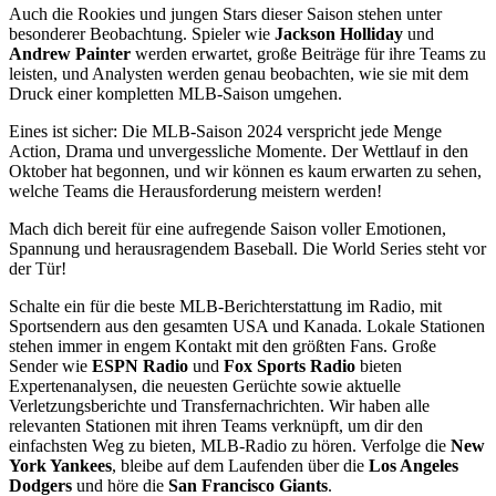
Auch die Rookies und jungen Stars dieser Saison stehen unter
besonderer Beobachtung. Spieler wie
Jackson Holliday
und
Andrew Painter
werden erwartet, große Beiträge für ihre Teams zu
leisten, und Analysten werden genau beobachten, wie sie mit dem
Druck einer kompletten MLB-Saison umgehen.
Eines ist sicher: Die MLB-Saison 2024 verspricht jede Menge
Action, Drama und unvergessliche Momente. Der Wettlauf in den
Oktober hat begonnen, und wir können es kaum erwarten zu sehen,
welche Teams die Herausforderung meistern werden!
Mach dich bereit für eine aufregende Saison voller Emotionen,
Spannung und herausragendem Baseball. Die World Series steht vor
der Tür!
Schalte ein für die beste MLB-Berichterstattung im Radio, mit
Sportsendern aus den gesamten USA und Kanada. Lokale Stationen
stehen immer in engem Kontakt mit den größten Fans. Große
Sender wie
ESPN Radio
und
Fox Sports Radio
bieten
Expertenanalysen, die neuesten Gerüchte sowie aktuelle
Verletzungsberichte und Transfernachrichten. Wir haben alle
relevanten Stationen mit ihren Teams verknüpft, um dir den
einfachsten Weg zu bieten, MLB-Radio zu hören. Verfolge die
New
York Yankees
, bleibe auf dem Laufenden über die
Los Angeles
Dodgers
und höre die
San Francisco Giants
.