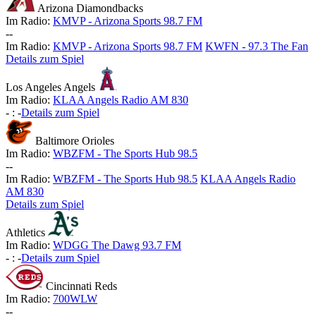
Arizona Diamondbacks
Im Radio:
KMVP - Arizona Sports 98.7 FM
-
-
Im Radio:
KMVP - Arizona Sports 98.7 FM
KWFN - 97.3 The Fan
Details zum Spiel
Los Angeles Angels
Im Radio:
KLAA Angels Radio AM 830
-
:
-
Details zum Spiel
Baltimore Orioles
Im Radio:
WBZFM - The Sports Hub 98.5
-
-
Im Radio:
WBZFM - The Sports Hub 98.5
KLAA Angels Radio
AM 830
Details zum Spiel
Athletics
Im Radio:
WDGG The Dawg 93.7 FM
-
:
-
Details zum Spiel
Cincinnati Reds
Im Radio:
700WLW
-
-