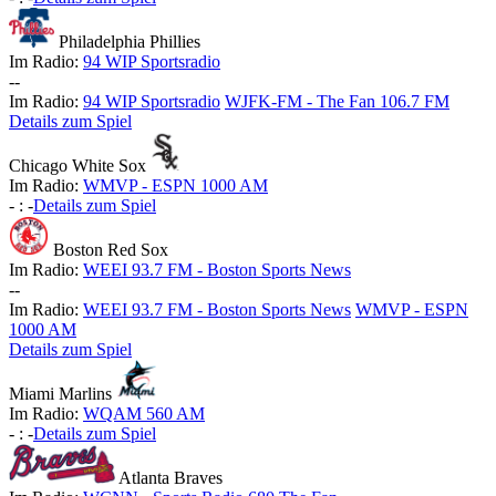
Philadelphia Phillies
Im Radio:
94 WIP Sportsradio
-
-
Im Radio:
94 WIP Sportsradio
WJFK-FM - The Fan 106.7 FM
Details zum Spiel
Chicago White Sox
Im Radio:
WMVP - ESPN 1000 AM
-
:
-
Details zum Spiel
Boston Red Sox
Im Radio:
WEEI 93.7 FM - Boston Sports News
-
-
Im Radio:
WEEI 93.7 FM - Boston Sports News
WMVP - ESPN
1000 AM
Details zum Spiel
Miami Marlins
Im Radio:
WQAM 560 AM
-
:
-
Details zum Spiel
Atlanta Braves