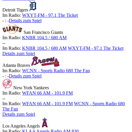
Detroit Tigers
Im Radio:
WXYT-FM - 97.1 The Ticket
-
:
-
Details zum Spiel
San Francisco Giants
Im Radio:
KNBR 104.5 / 680 AM
-
-
Im Radio:
KNBR 104.5 / 680 AM
WXYT-FM - 97.1 The Ticket
Details zum Spiel
Atlanta Braves
Im Radio:
WCNN - Sports Radio 680 The Fan
-
:
-
Details zum Spiel
New York Yankees
Im Radio:
WFAN 66 AM - 101.9 FM
-
-
Im Radio:
WFAN 66 AM - 101.9 FM
WCNN - Sports Radio 680
The Fan
Details zum Spiel
Los Angeles Angels
Im Radio:
KLAA Angels Radio AM 830