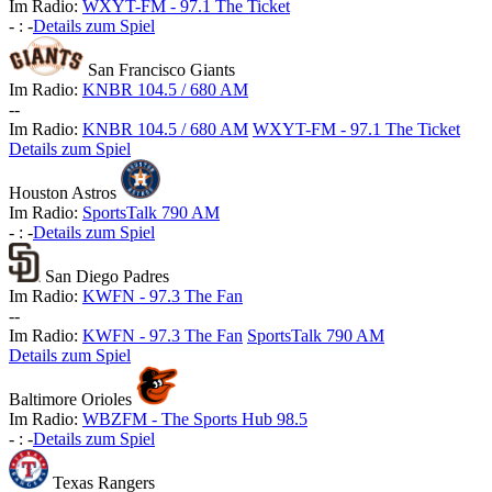
Im Radio:
WXYT-FM - 97.1 The Ticket
-
:
-
Details zum Spiel
San Francisco Giants
Im Radio:
KNBR 104.5 / 680 AM
-
-
Im Radio:
KNBR 104.5 / 680 AM
WXYT-FM - 97.1 The Ticket
Details zum Spiel
Houston Astros
Im Radio:
SportsTalk 790 AM
-
:
-
Details zum Spiel
San Diego Padres
Im Radio:
KWFN - 97.3 The Fan
-
-
Im Radio:
KWFN - 97.3 The Fan
SportsTalk 790 AM
Details zum Spiel
Baltimore Orioles
Im Radio:
WBZFM - The Sports Hub 98.5
-
:
-
Details zum Spiel
Texas Rangers