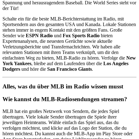
Spannung und herausragendem Baseball. Die World Series steht vor
der Tür!
Schalte ein für die beste MLB-Berichterstattung im Radio, mit
Sportsendern aus den gesamten USA und Kanada. Lokale Stationen
stehen immer in engem Kontakt mit den größten Fans. Große
Sender wie
ESPN Radio
und
Fox Sports Radio
bieten
Expertenanalysen, die neuesten Gerüchte sowie aktuelle
Verletzungsberichte und Transfernachrichten. Wir haben alle
relevanten Stationen mit ihren Teams verknüpft, um dir den
einfachsten Weg zu bieten, MLB-Radio zu hören. Verfolge die
New
York Yankees
, bleibe auf dem Laufenden über die
Los Angeles
Dodgers
und höre die
San Francisco Giants
.
Alles, was du über MLB im Radio wissen musst
Wie kannst du MLB-Radiosendungen streamen?
MLB hat ein großes Netzwerk von Sendern, die jedes Spiel
übertragen. Viele lokale Sender übertragen die Spiele ihrer
jeweiligen Heimteams. Wähle einfach das Spiel aus, das du
verfolgen möchtest, und klicke auf das Logo der Station, die du
hören möchtest. Du kannst auch die MLB-App im Play Store oder