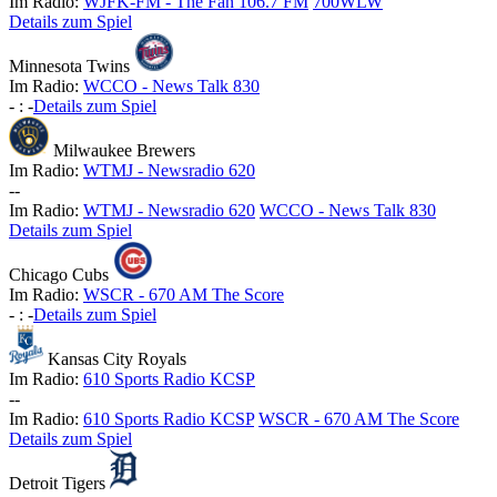
Im Radio:
WJFK-FM - The Fan 106.7 FM
700WLW
Details zum Spiel
Minnesota Twins
Im Radio:
WCCO - News Talk 830
-
:
-
Details zum Spiel
Milwaukee Brewers
Im Radio:
WTMJ - Newsradio 620
-
-
Im Radio:
WTMJ - Newsradio 620
WCCO - News Talk 830
Details zum Spiel
Chicago Cubs
Im Radio:
WSCR - 670 AM The Score
-
:
-
Details zum Spiel
Kansas City Royals
Im Radio:
610 Sports Radio KCSP
-
-
Im Radio:
610 Sports Radio KCSP
WSCR - 670 AM The Score
Details zum Spiel
Detroit Tigers