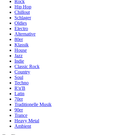
Rock
Hip Hop
Chillout
Schlager
Oldies
Electro
Alternative
80er
Klassik
House
Jazz
Indie
Classic Rock
Country
Soul
Techno
R'n'B
Latin
70er
Traditionelle Musik
90er
Trance
Heavy Metal
Ambient