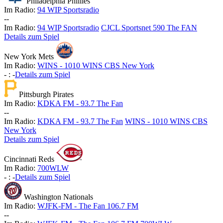
Philadelphia Phillies
Im Radio:
94 WIP Sportsradio
-
-
Im Radio:
94 WIP Sportsradio
CJCL Sportsnet 590 The FAN
Details zum Spiel
New York Mets
Im Radio:
WINS - 1010 WINS CBS New York
-
:
-
Details zum Spiel
Pittsburgh Pirates
Im Radio:
KDKA FM - 93.7 The Fan
-
-
Im Radio:
KDKA FM - 93.7 The Fan
WINS - 1010 WINS CBS
New York
Details zum Spiel
Cincinnati Reds
Im Radio:
700WLW
-
:
-
Details zum Spiel
Washington Nationals
Im Radio:
WJFK-FM - The Fan 106.7 FM
-
-