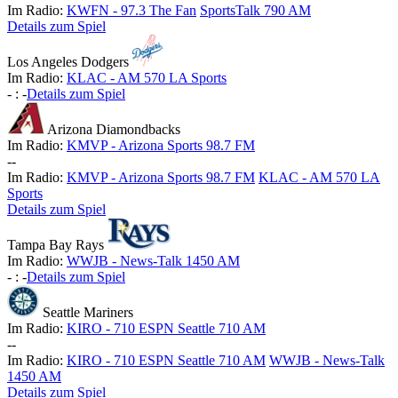
Im Radio:
KWFN - 97.3 The Fan
SportsTalk 790 AM
Details zum Spiel
Los Angeles Dodgers
Im Radio:
KLAC - AM 570 LA Sports
-
:
-
Details zum Spiel
Arizona Diamondbacks
Im Radio:
KMVP - Arizona Sports 98.7 FM
-
-
Im Radio:
KMVP - Arizona Sports 98.7 FM
KLAC - AM 570 LA
Sports
Details zum Spiel
Tampa Bay Rays
Im Radio:
WWJB - News-Talk 1450 AM
-
:
-
Details zum Spiel
Seattle Mariners
Im Radio:
KIRO - 710 ESPN Seattle 710 AM
-
-
Im Radio:
KIRO - 710 ESPN Seattle 710 AM
WWJB - News-Talk
1450 AM
Details zum Spiel