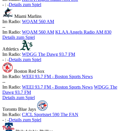
-
:
-
Details zum Spiel
Miami Marlins
Im Radio:
WQAM 560 AM
-
-
Im Radio:
WQAM 560 AM
KLAA Angels Radio AM 830
Details zum Spiel
Athletics
Im Radio:
WDGG The Dawg 93.7 FM
-
:
-
Details zum Spiel
Boston Red Sox
Im Radio:
WEEI 93.7 FM - Boston Sports News
-
-
Im Radio:
WEEI 93.7 FM - Boston Sports News
WDGG The
Dawg 93.7 FM
Details zum Spiel
Toronto Blue Jays
Im Radio:
CJCL Sportsnet 590 The FAN
-
:
-
Details zum Spiel