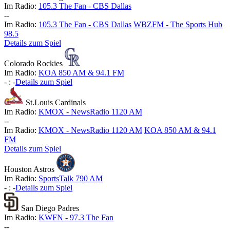
Im Radio:
105.3 The Fan - CBS Dallas
-
-
Im Radio:
105.3 The Fan - CBS Dallas
WBZFM - The Sports Hub
98.5
Details zum Spiel
Colorado Rockies
Im Radio:
KOA 850 AM & 94.1 FM
-
:
-
Details zum Spiel
St.Louis Cardinals
Im Radio:
KMOX - NewsRadio 1120 AM
-
-
Im Radio:
KMOX - NewsRadio 1120 AM
KOA 850 AM & 94.1
FM
Details zum Spiel
Houston Astros
Im Radio:
SportsTalk 790 AM
-
:
-
Details zum Spiel
San Diego Padres
Im Radio:
KWFN - 97.3 The Fan
-
-