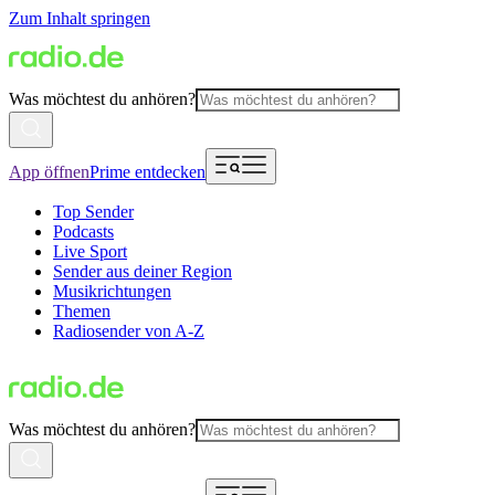
Zum Inhalt springen
Was möchtest du anhören?
App öffnen
Prime entdecken
Top Sender
Podcasts
Live Sport
Sender aus deiner Region
Musikrichtungen
Themen
Radiosender von A-Z
Was möchtest du anhören?