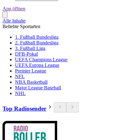
App öffnen
Alle Inhalte
Beliebte Sportarten
1. Fußball Bundesliga
2. Fußball Bundesliga
3. Fußball Liga
DFB-Pokal
UEFA Champions League
UEFA Europa League
Premier League
NFL
NBA Basketball
Major League Baseball
NHL
Top Radiosender