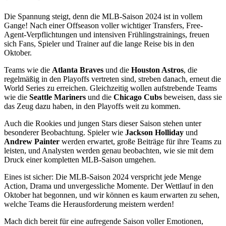
Die Spannung steigt, denn die MLB-Saison 2024 ist in vollem
Gange! Nach einer Offseason voller wichtiger Transfers, Free-
Agent-Verpflichtungen und intensiven Frühlingstrainings, freuen
sich Fans, Spieler und Trainer auf die lange Reise bis in den
Oktober.
Teams wie die
Atlanta Braves
und die
Houston Astros
, die
regelmäßig in den Playoffs vertreten sind, streben danach, erneut die
World Series zu erreichen. Gleichzeitig wollen aufstrebende Teams
wie die
Seattle Mariners
und die
Chicago Cubs
beweisen, dass sie
das Zeug dazu haben, in den Playoffs weit zu kommen.
Auch die Rookies und jungen Stars dieser Saison stehen unter
besonderer Beobachtung. Spieler wie
Jackson Holliday
und
Andrew Painter
werden erwartet, große Beiträge für ihre Teams zu
leisten, und Analysten werden genau beobachten, wie sie mit dem
Druck einer kompletten MLB-Saison umgehen.
Eines ist sicher: Die MLB-Saison 2024 verspricht jede Menge
Action, Drama und unvergessliche Momente. Der Wettlauf in den
Oktober hat begonnen, und wir können es kaum erwarten zu sehen,
welche Teams die Herausforderung meistern werden!
Mach dich bereit für eine aufregende Saison voller Emotionen,