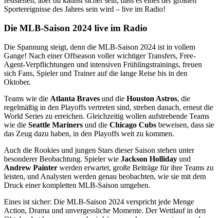
feststehen, aber du kannst sicher sein, dass es eines der größten
Sportereignisse des Jahres sein wird – live im Radio!
Die MLB-Saison 2024 live im Radio
Die Spannung steigt, denn die MLB-Saison 2024 ist in vollem
Gange! Nach einer Offseason voller wichtiger Transfers, Free-
Agent-Verpflichtungen und intensiven Frühlingstrainings, freuen
sich Fans, Spieler und Trainer auf die lange Reise bis in den
Oktober.
Teams wie die
Atlanta Braves
und die
Houston Astros
, die
regelmäßig in den Playoffs vertreten sind, streben danach, erneut die
World Series zu erreichen. Gleichzeitig wollen aufstrebende Teams
wie die
Seattle Mariners
und die
Chicago Cubs
beweisen, dass sie
das Zeug dazu haben, in den Playoffs weit zu kommen.
Auch die Rookies und jungen Stars dieser Saison stehen unter
besonderer Beobachtung. Spieler wie
Jackson Holliday
und
Andrew Painter
werden erwartet, große Beiträge für ihre Teams zu
leisten, und Analysten werden genau beobachten, wie sie mit dem
Druck einer kompletten MLB-Saison umgehen.
Eines ist sicher: Die MLB-Saison 2024 verspricht jede Menge
Action, Drama und unvergessliche Momente. Der Wettlauf in den