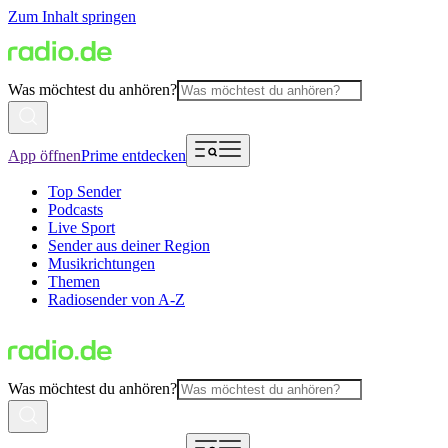
Zum Inhalt springen
Was möchtest du anhören?
App öffnen
Prime entdecken
Top Sender
Podcasts
Live Sport
Sender aus deiner Region
Musikrichtungen
Themen
Radiosender von A-Z
Was möchtest du anhören?