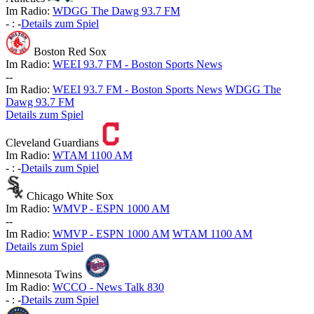
Im Radio:
WDGG The Dawg 93.7 FM
-
:
-
Details zum Spiel
Boston Red Sox
Im Radio:
WEEI 93.7 FM - Boston Sports News
-
-
Im Radio:
WEEI 93.7 FM - Boston Sports News
WDGG The
Dawg 93.7 FM
Details zum Spiel
Cleveland Guardians
Im Radio:
WTAM 1100 AM
-
:
-
Details zum Spiel
Chicago White Sox
Im Radio:
WMVP - ESPN 1000 AM
-
-
Im Radio:
WMVP - ESPN 1000 AM
WTAM 1100 AM
Details zum Spiel
Minnesota Twins
Im Radio:
WCCO - News Talk 830
-
:
-
Details zum Spiel