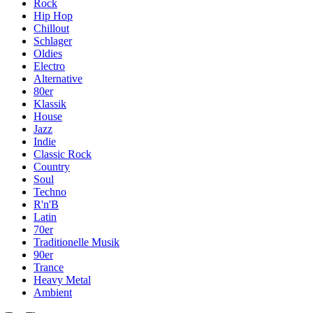
Rock
Hip Hop
Chillout
Schlager
Oldies
Electro
Alternative
80er
Klassik
House
Jazz
Indie
Classic Rock
Country
Soul
Techno
R'n'B
Latin
70er
Traditionelle Musik
90er
Trance
Heavy Metal
Ambient