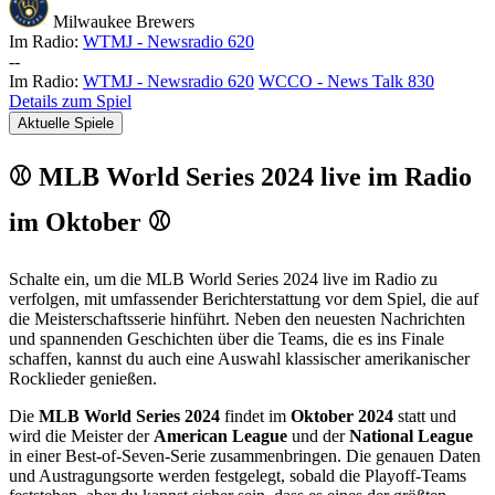
Milwaukee Brewers
Im Radio:
WTMJ - Newsradio 620
-
-
Im Radio:
WTMJ - Newsradio 620
WCCO - News Talk 830
Details zum Spiel
Aktuelle Spiele
⚾ MLB World Series 2024 live im Radio
im Oktober ⚾
Schalte ein, um die MLB World Series 2024 live im Radio zu
verfolgen, mit umfassender Berichterstattung vor dem Spiel, die auf
die Meisterschaftsserie hinführt. Neben den neuesten Nachrichten
und spannenden Geschichten über die Teams, die es ins Finale
schaffen, kannst du auch eine Auswahl klassischer amerikanischer
Rocklieder genießen.
Die
MLB World Series 2024
findet im
Oktober 2024
statt und
wird die Meister der
American League
und der
National League
in einer Best-of-Seven-Serie zusammenbringen. Die genauen Daten
und Austragungsorte werden festgelegt, sobald die Playoff-Teams