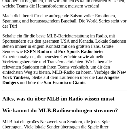
Oktober hat begonnen, und wir können es kaum erwarten zu sehen,
welche Teams die Herausforderung meistern werden!
Mach dich bereit für eine aufregende Saison voller Emotionen,
Spannung und herausragendem Baseball. Die World Series steht vor
der Tür!
Schalte ein für die beste MLB-Berichterstattung im Radio, mit
Sportsendern aus den gesamten USA und Kanada. Lokale Stationen
stehen immer in engem Kontakt mit den größten Fans. Große
Sender wie
ESPN Radio
und
Fox Sports Radio
bieten
Expertenanalysen, die neuesten Gerüchte sowie aktuelle
Verletzungsberichte und Transfernachrichten. Wir haben alle
relevanten Stationen mit ihren Teams verknüpft, um dir den
einfachsten Weg zu bieten, MLB-Radio zu hören. Verfolge die
New
York Yankees
, bleibe auf dem Laufenden über die
Los Angeles
Dodgers
und höre die
San Francisco Giants
.
Alles, was du über MLB im Radio wissen musst
Wie kannst du MLB-Radiosendungen streamen?
MLB hat ein großes Netzwerk von Sendern, die jedes Spiel
übertragen. Viele lokale Sender übertragen die Spiele ihrer