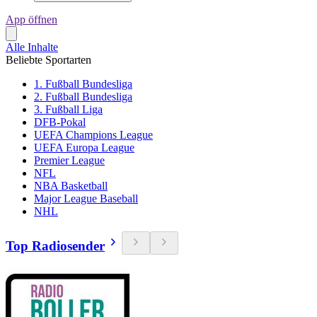
App öffnen
Alle Inhalte
Beliebte Sportarten
1. Fußball Bundesliga
2. Fußball Bundesliga
3. Fußball Liga
DFB-Pokal
UEFA Champions League
UEFA Europa League
Premier League
NFL
NBA Basketball
Major League Baseball
NHL
Top Radiosender