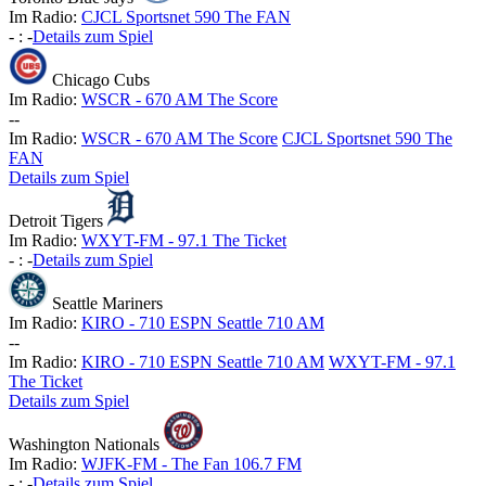
Im Radio:
CJCL Sportsnet 590 The FAN
-
:
-
Details zum Spiel
Chicago Cubs
Im Radio:
WSCR - 670 AM The Score
-
-
Im Radio:
WSCR - 670 AM The Score
CJCL Sportsnet 590 The
FAN
Details zum Spiel
Detroit Tigers
Im Radio:
WXYT-FM - 97.1 The Ticket
-
:
-
Details zum Spiel
Seattle Mariners
Im Radio:
KIRO - 710 ESPN Seattle 710 AM
-
-
Im Radio:
KIRO - 710 ESPN Seattle 710 AM
WXYT-FM - 97.1
The Ticket
Details zum Spiel
Washington Nationals
Im Radio:
WJFK-FM - The Fan 106.7 FM
-
:
-
Details zum Spiel