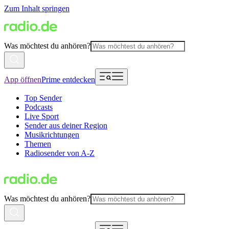
Zum Inhalt springen
Was möchtest du anhören?
App öffnen
Prime entdecken
Top Sender
Podcasts
Live Sport
Sender aus deiner Region
Musikrichtungen
Themen
Radiosender von A-Z
Was möchtest du anhören?