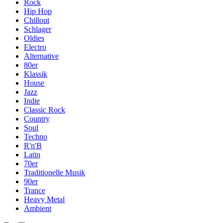
Rock
Hip Hop
Chillout
Schlager
Oldies
Electro
Alternative
80er
Klassik
House
Jazz
Indie
Classic Rock
Country
Soul
Techno
R'n'B
Latin
70er
Traditionelle Musik
90er
Trance
Heavy Metal
Ambient