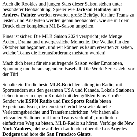
Auch die Rookies und jungen Stars dieser Saison stehen unter
besonderer Beobachtung. Spieler wie
Jackson Holliday
und
Andrew Painter
werden erwartet, große Beiträge für ihre Teams zu
leisten, und Analysten werden genau beobachten, wie sie mit dem
Druck einer kompletten MLB-Saison umgehen.
Eines ist sicher: Die MLB-Saison 2024 verspricht jede Menge
Action, Drama und unvergessliche Momente. Der Wettlauf in den
Oktober hat begonnen, und wir können es kaum erwarten zu sehen,
welche Teams die Herausforderung meistern werden!
Mach dich bereit für eine aufregende Saison voller Emotionen,
Spannung und herausragendem Baseball. Die World Series steht vor
der Tür!
Schalte ein für die beste MLB-Berichterstattung im Radio, mit
Sportsendern aus den gesamten USA und Kanada. Lokale Stationen
stehen immer in engem Kontakt mit den größten Fans. Große
Sender wie
ESPN Radio
und
Fox Sports Radio
bieten
Expertenanalysen, die neuesten Gerüchte sowie aktuelle
Verletzungsberichte und Transfernachrichten. Wir haben alle
relevanten Stationen mit ihren Teams verknüpft, um dir den
einfachsten Weg zu bieten, MLB-Radio zu hören. Verfolge die
New
York Yankees
, bleibe auf dem Laufenden über die
Los Angeles
Dodgers
und höre die
San Francisco Giants
.