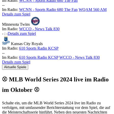
Im Radio:
WCNN - Sports Radio 680 The Fan
-
-
Im Radio:
WCNN - Sports Radio 680 The Fan
WQAM 560 AM
Details zum Spiel
Minnesota Twins
Im Radio:
WCCO - News Talk 830
-
:
-
Details zum Spiel
Kansas City Royals
Im Radio:
610 Sports Radio KCSP
-
-
Im Radio:
610 Sports Radio KCSP
WCCO - News Talk 830
Details zum Spiel
Aktuelle Spiele
⚾ MLB World Series 2024 live im Radio
im Oktober ⚾
Schalte ein, um die MLB World Series 2024 live im Radio zu
verfolgen, mit umfassender Berichterstattung vor dem Spiel, die auf
die Meisterschaftsserie hinführt. Neben den neuesten Nachrichten