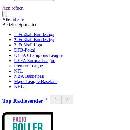
App öffnen
Alle Inhalte
Beliebte Sportarten
1. Fußball Bundesliga
2. Fußball Bundesliga
3. Fußball Liga
DFB-Pokal
UEFA Champions League
UEFA Europa League
Premier League
NFL
NBA Basketball
Major League Baseball
NHL
Top Radiosender