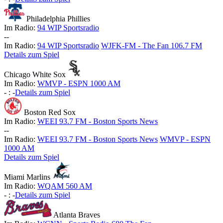
Philadelphia Phillies
Im Radio:
94 WIP Sportsradio
-
-
Im Radio:
94 WIP Sportsradio
WJFK-FM - The Fan 106.7 FM
Details zum Spiel
Chicago White Sox
Im Radio:
WMVP - ESPN 1000 AM
-
:
-
Details zum Spiel
Boston Red Sox
Im Radio:
WEEI 93.7 FM - Boston Sports News
-
-
Im Radio:
WEEI 93.7 FM - Boston Sports News
WMVP - ESPN
1000 AM
Details zum Spiel
Miami Marlins
Im Radio:
WQAM 560 AM
-
:
-
Details zum Spiel
Atlanta Braves