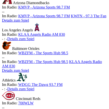
Arizona Diamondbacks
Im Radio:
KMVP - Arizona Sports 98.7 FM
-
-
Im Radio:
KMVP - Arizona Sports 98.7 FM
KWFN - 97.3 The Fan
Details zum Spiel
Los Angeles Angels
Im Radio:
KLAA Angels Radio AM 830
-
:
-
Details zum Spiel
Baltimore Orioles
Im Radio:
WBZFM - The Sports Hub 98.5
-
-
Im Radio:
WBZFM - The Sports Hub 98.5
KLAA Angels Radio
AM 830
Details zum Spiel
Athletics
Im Radio:
WDGG The Dawg 93.7 FM
-
:
-
Details zum Spiel
Cincinnati Reds
Im Radio:
700WLW
-
-