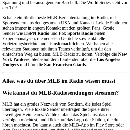
Spannung und herausragendem Baseball. Die World Series steht vor
der Tür!
Schalte ein für die beste MLB-Berichterstattung im Radio, mit
Sportsendern aus den gesamten USA und Kanada. Lokale Stationen
stehen immer in engem Kontakt mit den größten Fans. Große
Sender wie
ESPN Radio
und
Fox Sports Radio
bieten
Expertenanalysen, die neuesten Gerüchte sowie aktuelle
Verletzungsberichte und Transfernachrichten. Wir haben alle
relevanten Stationen mit ihren Teams verknüpft, um dir den
einfachsten Weg zu bieten, MLB-Radio zu hören. Verfolge die
New
York Yankees
, bleibe auf dem Laufenden über die
Los Angeles
Dodgers
und höre die
San Francisco Giants
.
Alles, was du über MLB im Radio wissen musst
Wie kannst du MLB-Radiosendungen streamen?
MLB hat ein großes Netzwerk von Sendern, die jedes Spiel
übertragen. Viele lokale Sender übertragen die Spiele ihrer
jeweiligen Heimteams. Wähle einfach das Spiel aus, das du
verfolgen möchtest, und klicke auf das Logo der Station, die du
hören möchtest. Du kannst auch die MLB-App im Play Store oder