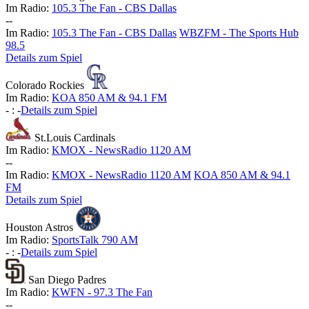
Im Radio:
105.3 The Fan - CBS Dallas
-
-
Im Radio:
105.3 The Fan - CBS Dallas
WBZFM - The Sports Hub
98.5
Details zum Spiel
Colorado Rockies
Im Radio:
KOA 850 AM & 94.1 FM
-
:
-
Details zum Spiel
St.Louis Cardinals
Im Radio:
KMOX - NewsRadio 1120 AM
-
-
Im Radio:
KMOX - NewsRadio 1120 AM
KOA 850 AM & 94.1
FM
Details zum Spiel
Houston Astros
Im Radio:
SportsTalk 790 AM
-
:
-
Details zum Spiel
San Diego Padres
Im Radio:
KWFN - 97.3 The Fan
-
-