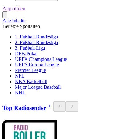
App öffnen
Alle Inhalte
Beliebte Sportarten
1. Fußball Bundesliga
2. Fußball Bundesliga
3. Fußball Liga
DFB-Pokal
UEFA Champions League
UEFA Europa League
Premier League
NFL
NBA Basketball
Major League Baseball
NHL
Top Radiosender