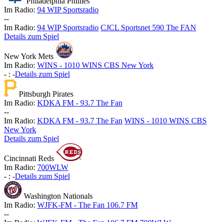
Philadelphia Phillies
Im Radio:
94 WIP Sportsradio
-
-
Im Radio:
94 WIP Sportsradio
CJCL Sportsnet 590 The FAN
Details zum Spiel
New York Mets
Im Radio:
WINS - 1010 WINS CBS New York
-
:
-
Details zum Spiel
Pittsburgh Pirates
Im Radio:
KDKA FM - 93.7 The Fan
-
-
Im Radio:
KDKA FM - 93.7 The Fan
WINS - 1010 WINS CBS
New York
Details zum Spiel
Cincinnati Reds
Im Radio:
700WLW
-
:
-
Details zum Spiel
Washington Nationals
Im Radio:
WJFK-FM - The Fan 106.7 FM
-
-