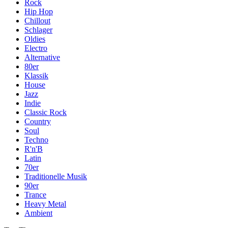
Rock
Hip Hop
Chillout
Schlager
Oldies
Electro
Alternative
80er
Klassik
House
Jazz
Indie
Classic Rock
Country
Soul
Techno
R'n'B
Latin
70er
Traditionelle Musik
90er
Trance
Heavy Metal
Ambient