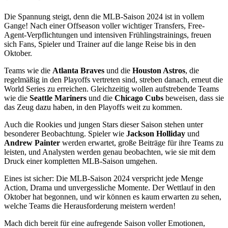
Die Spannung steigt, denn die MLB-Saison 2024 ist in vollem
Gange! Nach einer Offseason voller wichtiger Transfers, Free-
Agent-Verpflichtungen und intensiven Frühlingstrainings, freuen
sich Fans, Spieler und Trainer auf die lange Reise bis in den
Oktober.
Teams wie die
Atlanta Braves
und die
Houston Astros
, die
regelmäßig in den Playoffs vertreten sind, streben danach, erneut die
World Series zu erreichen. Gleichzeitig wollen aufstrebende Teams
wie die
Seattle Mariners
und die
Chicago Cubs
beweisen, dass sie
das Zeug dazu haben, in den Playoffs weit zu kommen.
Auch die Rookies und jungen Stars dieser Saison stehen unter
besonderer Beobachtung. Spieler wie
Jackson Holliday
und
Andrew Painter
werden erwartet, große Beiträge für ihre Teams zu
leisten, und Analysten werden genau beobachten, wie sie mit dem
Druck einer kompletten MLB-Saison umgehen.
Eines ist sicher: Die MLB-Saison 2024 verspricht jede Menge
Action, Drama und unvergessliche Momente. Der Wettlauf in den
Oktober hat begonnen, und wir können es kaum erwarten zu sehen,
welche Teams die Herausforderung meistern werden!
Mach dich bereit für eine aufregende Saison voller Emotionen,