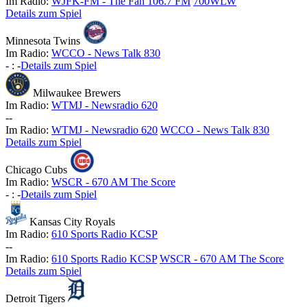
Im Radio:
WJFK-FM - The Fan 106.7 FM
700WLW
Details zum Spiel
Minnesota Twins
Im Radio:
WCCO - News Talk 830
-
:
-
Details zum Spiel
Milwaukee Brewers
Im Radio:
WTMJ - Newsradio 620
-
-
Im Radio:
WTMJ - Newsradio 620
WCCO - News Talk 830
Details zum Spiel
Chicago Cubs
Im Radio:
WSCR - 670 AM The Score
-
:
-
Details zum Spiel
Kansas City Royals
Im Radio:
610 Sports Radio KCSP
-
-
Im Radio:
610 Sports Radio KCSP
WSCR - 670 AM The Score
Details zum Spiel
Detroit Tigers