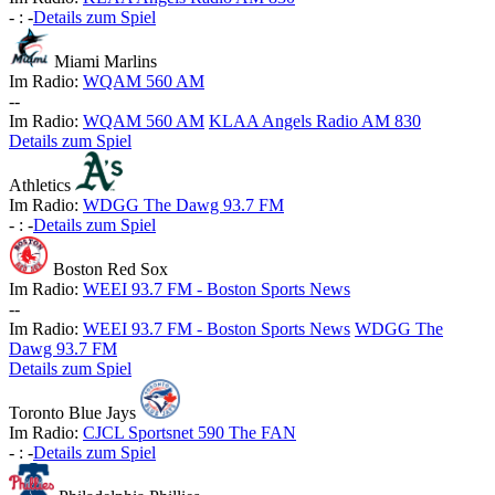
-
:
-
Details zum Spiel
Miami Marlins
Im Radio:
WQAM 560 AM
-
-
Im Radio:
WQAM 560 AM
KLAA Angels Radio AM 830
Details zum Spiel
Athletics
Im Radio:
WDGG The Dawg 93.7 FM
-
:
-
Details zum Spiel
Boston Red Sox
Im Radio:
WEEI 93.7 FM - Boston Sports News
-
-
Im Radio:
WEEI 93.7 FM - Boston Sports News
WDGG The
Dawg 93.7 FM
Details zum Spiel
Toronto Blue Jays
Im Radio:
CJCL Sportsnet 590 The FAN
-
:
-
Details zum Spiel