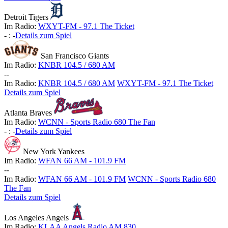
Detroit Tigers
Im Radio:
WXYT-FM - 97.1 The Ticket
-
:
-
Details zum Spiel
San Francisco Giants
Im Radio:
KNBR 104.5 / 680 AM
-
-
Im Radio:
KNBR 104.5 / 680 AM
WXYT-FM - 97.1 The Ticket
Details zum Spiel
Atlanta Braves
Im Radio:
WCNN - Sports Radio 680 The Fan
-
:
-
Details zum Spiel
New York Yankees
Im Radio:
WFAN 66 AM - 101.9 FM
-
-
Im Radio:
WFAN 66 AM - 101.9 FM
WCNN - Sports Radio 680
The Fan
Details zum Spiel
Los Angeles Angels
Im Radio:
KLAA Angels Radio AM 830