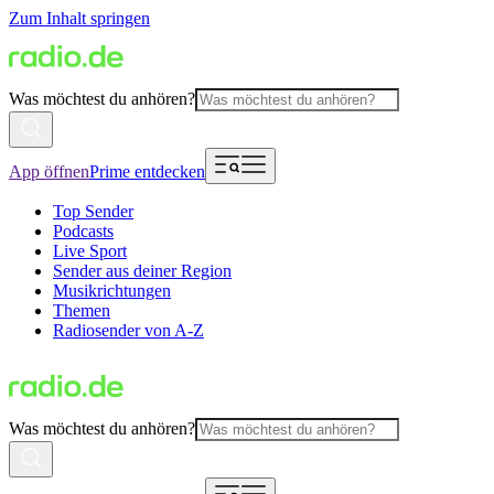
Zum Inhalt springen
Was möchtest du anhören?
App öffnen
Prime entdecken
Top Sender
Podcasts
Live Sport
Sender aus deiner Region
Musikrichtungen
Themen
Radiosender von A-Z
Was möchtest du anhören?