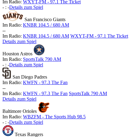
Im Radio:
WXYT-FM - 97.1 The Ticket
-
:
-
Details zum Spiel
San Francisco Giants
Im Radio:
KNBR 104.5 / 680 AM
-
-
Im Radio:
KNBR 104.5 / 680 AM
WXYT-FM - 97.1 The Ticket
Details zum Spiel
Houston Astros
Im Radio:
SportsTalk 790 AM
-
:
-
Details zum Spiel
San Diego Padres
Im Radio:
KWFN - 97.3 The Fan
-
-
Im Radio:
KWFN - 97.3 The Fan
SportsTalk 790 AM
Details zum Spiel
Baltimore Orioles
Im Radio:
WBZFM - The Sports Hub 98.5
-
:
-
Details zum Spiel
Texas Rangers