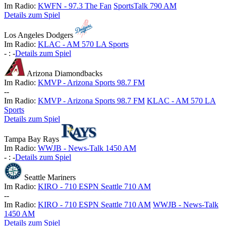
Im Radio:
KWFN - 97.3 The Fan
SportsTalk 790 AM
Details zum Spiel
Los Angeles Dodgers
Im Radio:
KLAC - AM 570 LA Sports
-
:
-
Details zum Spiel
Arizona Diamondbacks
Im Radio:
KMVP - Arizona Sports 98.7 FM
-
-
Im Radio:
KMVP - Arizona Sports 98.7 FM
KLAC - AM 570 LA
Sports
Details zum Spiel
Tampa Bay Rays
Im Radio:
WWJB - News-Talk 1450 AM
-
:
-
Details zum Spiel
Seattle Mariners
Im Radio:
KIRO - 710 ESPN Seattle 710 AM
-
-
Im Radio:
KIRO - 710 ESPN Seattle 710 AM
WWJB - News-Talk
1450 AM
Details zum Spiel