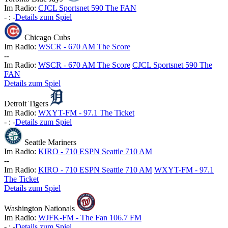
Im Radio:
CJCL Sportsnet 590 The FAN
-
:
-
Details zum Spiel
Chicago Cubs
Im Radio:
WSCR - 670 AM The Score
-
-
Im Radio:
WSCR - 670 AM The Score
CJCL Sportsnet 590 The
FAN
Details zum Spiel
Detroit Tigers
Im Radio:
WXYT-FM - 97.1 The Ticket
-
:
-
Details zum Spiel
Seattle Mariners
Im Radio:
KIRO - 710 ESPN Seattle 710 AM
-
-
Im Radio:
KIRO - 710 ESPN Seattle 710 AM
WXYT-FM - 97.1
The Ticket
Details zum Spiel
Washington Nationals
Im Radio:
WJFK-FM - The Fan 106.7 FM
-
:
-
Details zum Spiel