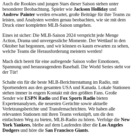
Auch die Rookies und jungen Stars dieser Saison stehen unter
besonderer Beobachtung. Spieler wie
Jackson Holliday
und
Andrew Painter
werden erwartet, große Beiträge für ihre Teams zu
leisten, und Analysten werden genau beobachten, wie sie mit dem
Druck einer kompletten MLB-Saison umgehen.
Eines ist sicher: Die MLB-Saison 2024 verspricht jede Menge
Action, Drama und unvergessliche Momente. Der Wettlauf in den
Oktober hat begonnen, und wir können es kaum erwarten zu sehen,
welche Teams die Herausforderung meistern werden!
Mach dich bereit für eine aufregende Saison voller Emotionen,
Spannung und herausragendem Baseball. Die World Series steht vor
der Tür!
Schalte ein für die beste MLB-Berichterstattung im Radio, mit
Sportsendern aus den gesamten USA und Kanada. Lokale Stationen
stehen immer in engem Kontakt mit den größten Fans. Große
Sender wie
ESPN Radio
und
Fox Sports Radio
bieten
Expertenanalysen, die neuesten Gerüchte sowie aktuelle
Verletzungsberichte und Transfernachrichten. Wir haben alle
relevanten Stationen mit ihren Teams verknüpft, um dir den
einfachsten Weg zu bieten, MLB-Radio zu hören. Verfolge die
New
York Yankees
, bleibe auf dem Laufenden über die
Los Angeles
Dodgers
und höre die
San Francisco Giants
.