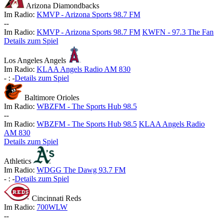
Arizona Diamondbacks
Im Radio:
KMVP - Arizona Sports 98.7 FM
-
-
Im Radio:
KMVP - Arizona Sports 98.7 FM
KWFN - 97.3 The Fan
Details zum Spiel
Los Angeles Angels
Im Radio:
KLAA Angels Radio AM 830
-
:
-
Details zum Spiel
Baltimore Orioles
Im Radio:
WBZFM - The Sports Hub 98.5
-
-
Im Radio:
WBZFM - The Sports Hub 98.5
KLAA Angels Radio
AM 830
Details zum Spiel
Athletics
Im Radio:
WDGG The Dawg 93.7 FM
-
:
-
Details zum Spiel
Cincinnati Reds
Im Radio:
700WLW
-
-