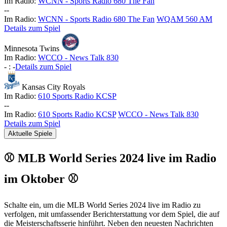
Im Radio:
WCNN - Sports Radio 680 The Fan
-
-
Im Radio:
WCNN - Sports Radio 680 The Fan
WQAM 560 AM
Details zum Spiel
Minnesota Twins
Im Radio:
WCCO - News Talk 830
-
:
-
Details zum Spiel
Kansas City Royals
Im Radio:
610 Sports Radio KCSP
-
-
Im Radio:
610 Sports Radio KCSP
WCCO - News Talk 830
Details zum Spiel
Aktuelle Spiele
⚾ MLB World Series 2024 live im Radio
im Oktober ⚾
Schalte ein, um die MLB World Series 2024 live im Radio zu
verfolgen, mit umfassender Berichterstattung vor dem Spiel, die auf
die Meisterschaftsserie hinführt. Neben den neuesten Nachrichten