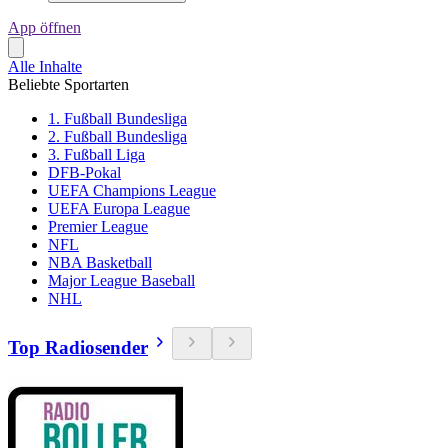
App öffnen
Alle Inhalte
Beliebte Sportarten
1. Fußball Bundesliga
2. Fußball Bundesliga
3. Fußball Liga
DFB-Pokal
UEFA Champions League
UEFA Europa League
Premier League
NFL
NBA Basketball
Major League Baseball
NHL
Top Radiosender