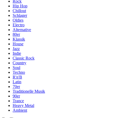
Rock
Hip Hop
Chillout
Schlager
Oldies
Electro
Alternative
80er
Klassik
House
Jazz
Indie
Classic Rock
Country
Soul
Techno
R'n'B
Latin
70er
Traditionelle Musik
90er
Trance
Heavy Metal
Ambient