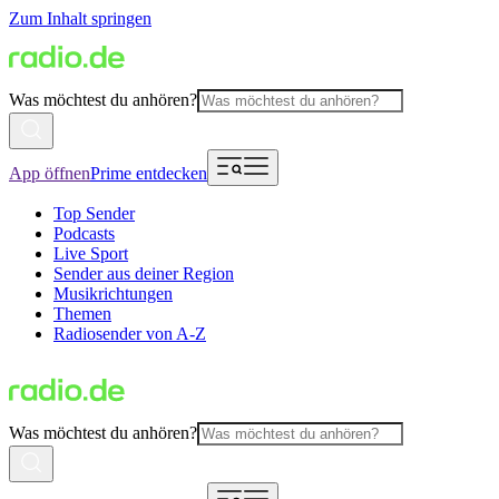
Zum Inhalt springen
Was möchtest du anhören?
App öffnen
Prime entdecken
Top Sender
Podcasts
Live Sport
Sender aus deiner Region
Musikrichtungen
Themen
Radiosender von A-Z
Was möchtest du anhören?