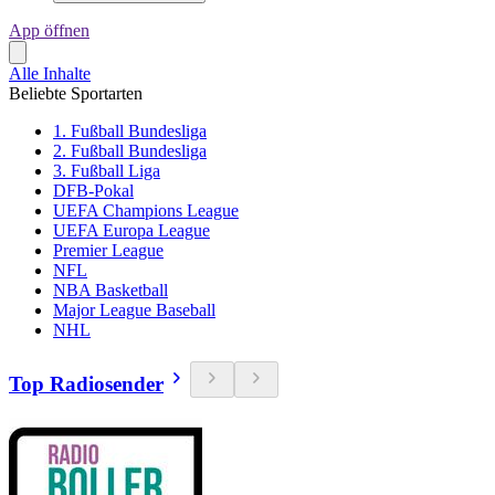
App öffnen
Alle Inhalte
Beliebte Sportarten
1. Fußball Bundesliga
2. Fußball Bundesliga
3. Fußball Liga
DFB-Pokal
UEFA Champions League
UEFA Europa League
Premier League
NFL
NBA Basketball
Major League Baseball
NHL
Top Radiosender