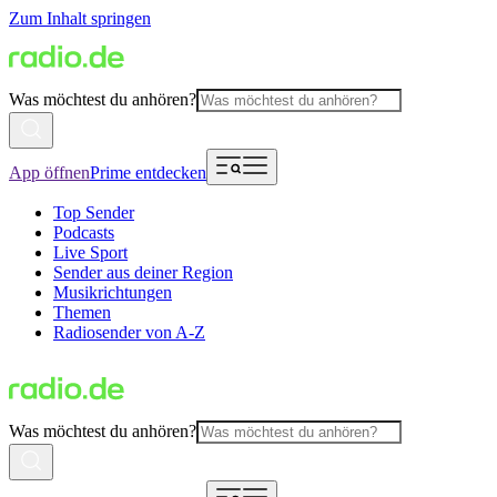
Zum Inhalt springen
Was möchtest du anhören?
App öffnen
Prime entdecken
Top Sender
Podcasts
Live Sport
Sender aus deiner Region
Musikrichtungen
Themen
Radiosender von A-Z
Was möchtest du anhören?