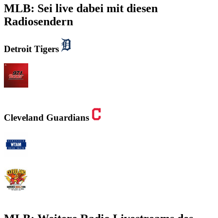
MLB: Sei live dabei mit diesen
Radiosendern
Detroit Tigers
WXYT-FM - 97.1 The Ticket
Cleveland Guardians
WTAM 1100 AM
WMMS 100.7 FM / 87.7 FM