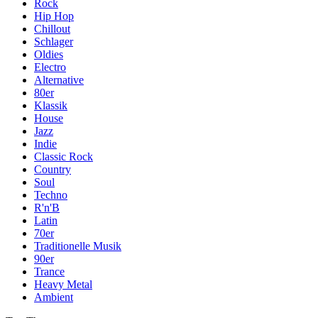
Rock
Hip Hop
Chillout
Schlager
Oldies
Electro
Alternative
80er
Klassik
House
Jazz
Indie
Classic Rock
Country
Soul
Techno
R'n'B
Latin
70er
Traditionelle Musik
90er
Trance
Heavy Metal
Ambient