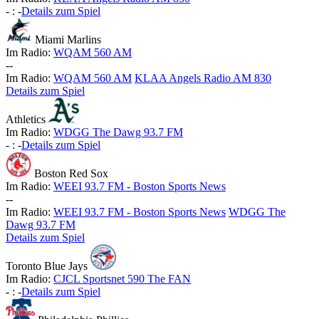
-
:
-
Details zum Spiel
Miami Marlins
Im Radio:
WQAM 560 AM
-
-
Im Radio:
WQAM 560 AM
KLAA Angels Radio AM 830
Details zum Spiel
Athletics
Im Radio:
WDGG The Dawg 93.7 FM
-
:
-
Details zum Spiel
Boston Red Sox
Im Radio:
WEEI 93.7 FM - Boston Sports News
-
-
Im Radio:
WEEI 93.7 FM - Boston Sports News
WDGG The
Dawg 93.7 FM
Details zum Spiel
Toronto Blue Jays
Im Radio:
CJCL Sportsnet 590 The FAN
-
:
-
Details zum Spiel