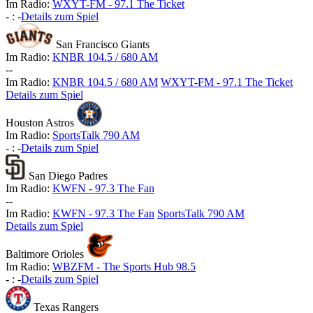
Im Radio:
WXYT-FM - 97.1 The Ticket
-
:
-
Details zum Spiel
San Francisco Giants
Im Radio:
KNBR 104.5 / 680 AM
-
-
Im Radio:
KNBR 104.5 / 680 AM
WXYT-FM - 97.1 The Ticket
Details zum Spiel
Houston Astros
Im Radio:
SportsTalk 790 AM
-
:
-
Details zum Spiel
San Diego Padres
Im Radio:
KWFN - 97.3 The Fan
-
-
Im Radio:
KWFN - 97.3 The Fan
SportsTalk 790 AM
Details zum Spiel
Baltimore Orioles
Im Radio:
WBZFM - The Sports Hub 98.5
-
:
-
Details zum Spiel
Texas Rangers