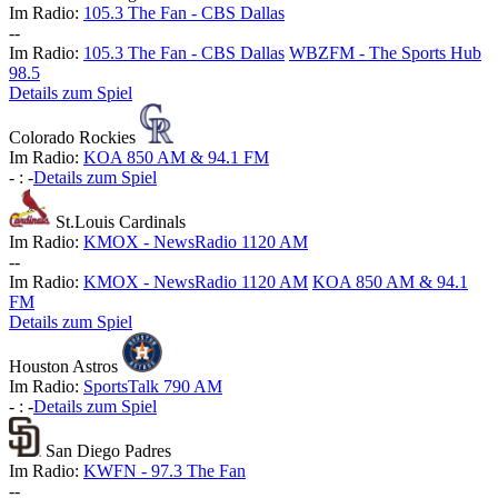
Im Radio:
105.3 The Fan - CBS Dallas
-
-
Im Radio:
105.3 The Fan - CBS Dallas
WBZFM - The Sports Hub
98.5
Details zum Spiel
Colorado Rockies
Im Radio:
KOA 850 AM & 94.1 FM
-
:
-
Details zum Spiel
St.Louis Cardinals
Im Radio:
KMOX - NewsRadio 1120 AM
-
-
Im Radio:
KMOX - NewsRadio 1120 AM
KOA 850 AM & 94.1
FM
Details zum Spiel
Houston Astros
Im Radio:
SportsTalk 790 AM
-
:
-
Details zum Spiel
San Diego Padres
Im Radio:
KWFN - 97.3 The Fan
-
-