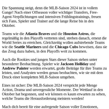
Die Spannung steigt, denn die MLB-Saison 2024 ist in vollem
Gange! Nach einer Offseason voller wichtiger Transfers, Free-
Agent-Verpflichtungen und intensiven Frühlingstrainings, freuen
sich Fans, Spieler und Trainer auf die lange Reise bis in den
Oktober.
Teams wie die
Atlanta Braves
und die
Houston Astros
, die
regelmäßig in den Playoffs vertreten sind, streben danach, erneut die
World Series zu erreichen. Gleichzeitig wollen aufstrebende Teams
wie die
Seattle Mariners
und die
Chicago Cubs
beweisen, dass sie
das Zeug dazu haben, in den Playoffs weit zu kommen.
Auch die Rookies und jungen Stars dieser Saison stehen unter
besonderer Beobachtung. Spieler wie
Jackson Holliday
und
Andrew Painter
werden erwartet, große Beiträge für ihre Teams zu
leisten, und Analysten werden genau beobachten, wie sie mit dem
Druck einer kompletten MLB-Saison umgehen.
Eines ist sicher: Die MLB-Saison 2024 verspricht jede Menge
Action, Drama und unvergessliche Momente. Der Wettlauf in den
Oktober hat begonnen, und wir können es kaum erwarten zu sehen,
welche Teams die Herausforderung meistern werden!
Mach dich bereit für eine aufregende Saison voller Emotionen,