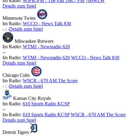
Im Radio:
WJFK-FM - The Fan 106.7 FM
700WLW
Details zum Spiel
Minnesota Twins
Im Radio:
WCCO - News Talk 830
-
:
-
Details zum Spiel
Milwaukee Brewers
Im Radio:
WTMJ - Newsradio 620
-
-
Im Radio:
WTMJ - Newsradio 620
WCCO - News Talk 830
Details zum Spiel
Chicago Cubs
Im Radio:
WSCR - 670 AM The Score
-
:
-
Details zum Spiel
Kansas City Royals
Im Radio:
610 Sports Radio KCSP
-
-
Im Radio:
610 Sports Radio KCSP
WSCR - 670 AM The Score
Details zum Spiel
Detroit Tigers