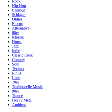
Rock
Hip Hop
Chillout
Schlager
Oldies
Electro
Alternative
80er
Klassik
House
Jazz
Indie
Classic Rock
Country
Soul
Techno
R'n'B
Latin
70er
Traditionelle Musik
90er
Trance
Heavy Metal
Ambient