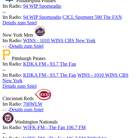
Philadelphia Phillies
Im Radio:
94 WIP Sportsradio
-
-
Im Radio:
94 WIP Sportsradio
CJCL Sportsnet 590 The FAN
Details zum Spiel
New York Mets
Im Radio:
WINS - 1010 WINS CBS New York
-
:
-
Details zum Spiel
Pittsburgh Pirates
Im Radio:
KDKA FM - 93.7 The Fan
-
-
Im Radio:
KDKA FM - 93.7 The Fan
WINS - 1010 WINS CBS
New York
Details zum Spiel
Cincinnati Reds
Im Radio:
700WLW
-
:
-
Details zum Spiel
Washington Nationals
Im Radio:
WJFK-FM - The Fan 106.7 FM
-
-