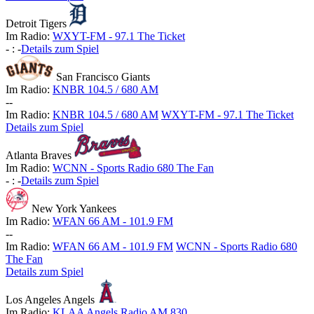
Detroit Tigers
Im Radio:
WXYT-FM - 97.1 The Ticket
-
:
-
Details zum Spiel
San Francisco Giants
Im Radio:
KNBR 104.5 / 680 AM
-
-
Im Radio:
KNBR 104.5 / 680 AM
WXYT-FM - 97.1 The Ticket
Details zum Spiel
Atlanta Braves
Im Radio:
WCNN - Sports Radio 680 The Fan
-
:
-
Details zum Spiel
New York Yankees
Im Radio:
WFAN 66 AM - 101.9 FM
-
-
Im Radio:
WFAN 66 AM - 101.9 FM
WCNN - Sports Radio 680
The Fan
Details zum Spiel
Los Angeles Angels
Im Radio:
KLAA Angels Radio AM 830