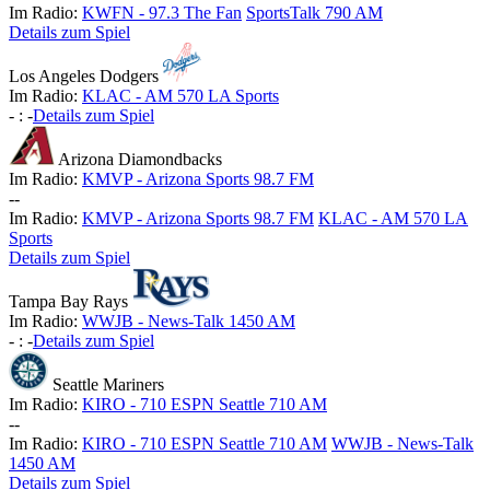
Im Radio:
KWFN - 97.3 The Fan
SportsTalk 790 AM
Details zum Spiel
Los Angeles Dodgers
Im Radio:
KLAC - AM 570 LA Sports
-
:
-
Details zum Spiel
Arizona Diamondbacks
Im Radio:
KMVP - Arizona Sports 98.7 FM
-
-
Im Radio:
KMVP - Arizona Sports 98.7 FM
KLAC - AM 570 LA
Sports
Details zum Spiel
Tampa Bay Rays
Im Radio:
WWJB - News-Talk 1450 AM
-
:
-
Details zum Spiel
Seattle Mariners
Im Radio:
KIRO - 710 ESPN Seattle 710 AM
-
-
Im Radio:
KIRO - 710 ESPN Seattle 710 AM
WWJB - News-Talk
1450 AM
Details zum Spiel