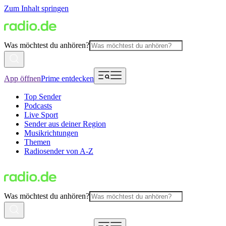
Zum Inhalt springen
Was möchtest du anhören?
App öffnen
Prime entdecken
Top Sender
Podcasts
Live Sport
Sender aus deiner Region
Musikrichtungen
Themen
Radiosender von A-Z
Was möchtest du anhören?