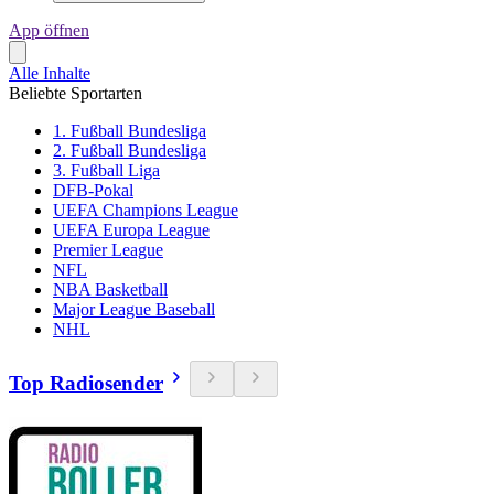
App öffnen
Alle Inhalte
Beliebte Sportarten
1. Fußball Bundesliga
2. Fußball Bundesliga
3. Fußball Liga
DFB-Pokal
UEFA Champions League
UEFA Europa League
Premier League
NFL
NBA Basketball
Major League Baseball
NHL
Top Radiosender