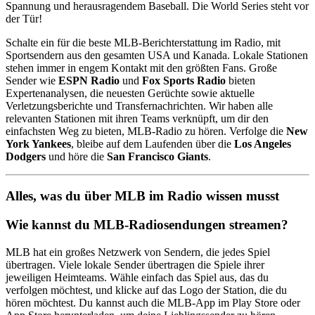
Spannung und herausragendem Baseball. Die World Series steht vor
der Tür!
Schalte ein für die beste MLB-Berichterstattung im Radio, mit
Sportsendern aus den gesamten USA und Kanada. Lokale Stationen
stehen immer in engem Kontakt mit den größten Fans. Große
Sender wie
ESPN Radio
und
Fox Sports Radio
bieten
Expertenanalysen, die neuesten Gerüchte sowie aktuelle
Verletzungsberichte und Transfernachrichten. Wir haben alle
relevanten Stationen mit ihren Teams verknüpft, um dir den
einfachsten Weg zu bieten, MLB-Radio zu hören. Verfolge die
New
York Yankees
, bleibe auf dem Laufenden über die
Los Angeles
Dodgers
und höre die
San Francisco Giants
.
Alles, was du über MLB im Radio wissen musst
Wie kannst du MLB-Radiosendungen streamen?
MLB hat ein großes Netzwerk von Sendern, die jedes Spiel
übertragen. Viele lokale Sender übertragen die Spiele ihrer
jeweiligen Heimteams. Wähle einfach das Spiel aus, das du
verfolgen möchtest, und klicke auf das Logo der Station, die du
hören möchtest. Du kannst auch die MLB-App im Play Store oder