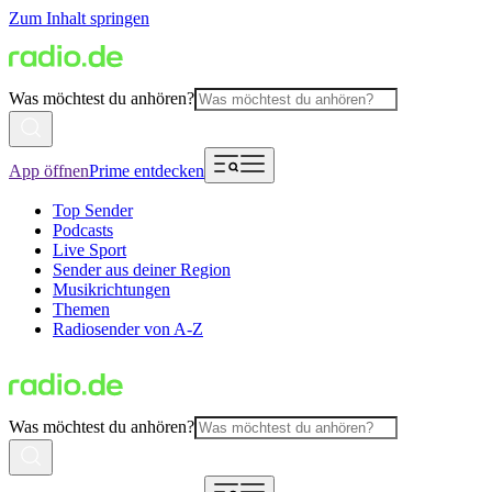
Zum Inhalt springen
Was möchtest du anhören?
App öffnen
Prime entdecken
Top Sender
Podcasts
Live Sport
Sender aus deiner Region
Musikrichtungen
Themen
Radiosender von A-Z
Was möchtest du anhören?