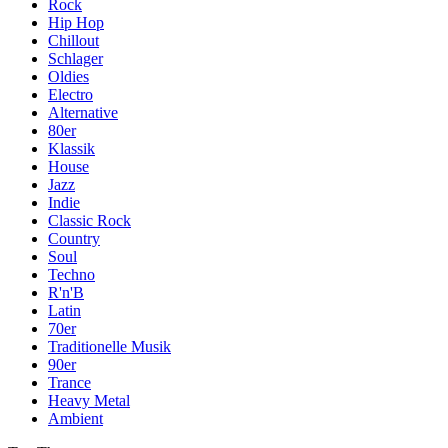
Rock
Hip Hop
Chillout
Schlager
Oldies
Electro
Alternative
80er
Klassik
House
Jazz
Indie
Classic Rock
Country
Soul
Techno
R'n'B
Latin
70er
Traditionelle Musik
90er
Trance
Heavy Metal
Ambient