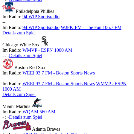
Philadelphia Phillies
Im Radio:
94 WIP Sportsradio
-
-
Im Radio:
94 WIP Sportsradio
WJFK-FM - The Fan 106.7 FM
Details zum Spiel
Chicago White Sox
Im Radio:
WMVP - ESPN 1000 AM
-
:
-
Details zum Spiel
Boston Red Sox
Im Radio:
WEEI 93.7 FM - Boston Sports News
-
-
Im Radio:
WEEI 93.7 FM - Boston Sports News
WMVP - ESPN
1000 AM
Details zum Spiel
Miami Marlins
Im Radio:
WQAM 560 AM
-
:
-
Details zum Spiel
Atlanta Braves