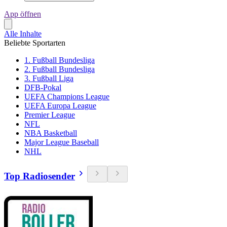
App öffnen
Alle Inhalte
Beliebte Sportarten
1. Fußball Bundesliga
2. Fußball Bundesliga
3. Fußball Liga
DFB-Pokal
UEFA Champions League
UEFA Europa League
Premier League
NFL
NBA Basketball
Major League Baseball
NHL
Top Radiosender