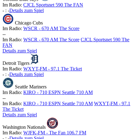
Im Radio:
CJCL Sportsnet 590 The FAN
-
:
-
Details zum Spiel
Chicago Cubs
Im Radio:
WSCR - 670 AM The Score
-
-
Im Radio:
WSCR - 670 AM The Score
CJCL Sportsnet 590 The
FAN
Details zum Spiel
Detroit Tigers
Im Radio:
WXYT-FM - 97.1 The Ticket
-
:
-
Details zum Spiel
Seattle Mariners
Im Radio:
KIRO - 710 ESPN Seattle 710 AM
-
-
Im Radio:
KIRO - 710 ESPN Seattle 710 AM
WXYT-FM - 97.1
The Ticket
Details zum Spiel
Washington Nationals
Im Radio:
WJFK-FM - The Fan 106.7 FM
-
:
-
Details zum Spiel