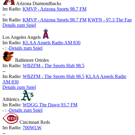
Arizona Diamondbacks
Im Radio:
KMVP - Arizona Sports 98.7 FM
-
-
Im Radio:
KMVP - Arizona Sports 98.7 FM
KWFN - 97.3 The Fan
Details zum Spiel
Los Angeles Angels
Im Radio:
KLAA Angels Radio AM 830
-
:
-
Details zum Spiel
Baltimore Orioles
Im Radio:
WBZFM - The Sports Hub 98.5
-
-
Im Radio:
WBZFM - The Sports Hub 98.5
KLAA Angels Radio
AM 830
Details zum Spiel
Athletics
Im Radio:
WDGG The Dawg 93.7 FM
-
:
-
Details zum Spiel
Cincinnati Reds
Im Radio:
700WLW
-
-