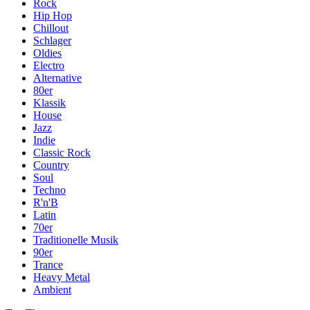
Rock
Hip Hop
Chillout
Schlager
Oldies
Electro
Alternative
80er
Klassik
House
Jazz
Indie
Classic Rock
Country
Soul
Techno
R'n'B
Latin
70er
Traditionelle Musik
90er
Trance
Heavy Metal
Ambient