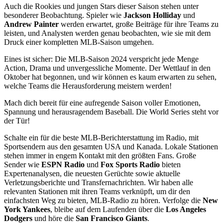
Auch die Rookies und jungen Stars dieser Saison stehen unter
besonderer Beobachtung. Spieler wie
Jackson Holliday
und
Andrew Painter
werden erwartet, große Beiträge für ihre Teams zu
leisten, und Analysten werden genau beobachten, wie sie mit dem
Druck einer kompletten MLB-Saison umgehen.
Eines ist sicher: Die MLB-Saison 2024 verspricht jede Menge
Action, Drama und unvergessliche Momente. Der Wettlauf in den
Oktober hat begonnen, und wir können es kaum erwarten zu sehen,
welche Teams die Herausforderung meistern werden!
Mach dich bereit für eine aufregende Saison voller Emotionen,
Spannung und herausragendem Baseball. Die World Series steht vor
der Tür!
Schalte ein für die beste MLB-Berichterstattung im Radio, mit
Sportsendern aus den gesamten USA und Kanada. Lokale Stationen
stehen immer in engem Kontakt mit den größten Fans. Große
Sender wie
ESPN Radio
und
Fox Sports Radio
bieten
Expertenanalysen, die neuesten Gerüchte sowie aktuelle
Verletzungsberichte und Transfernachrichten. Wir haben alle
relevanten Stationen mit ihren Teams verknüpft, um dir den
einfachsten Weg zu bieten, MLB-Radio zu hören. Verfolge die
New
York Yankees
, bleibe auf dem Laufenden über die
Los Angeles
Dodgers
und höre die
San Francisco Giants
.