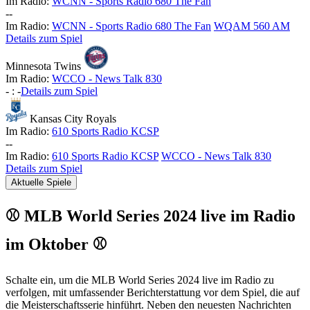
Im Radio:
WCNN - Sports Radio 680 The Fan
-
-
Im Radio:
WCNN - Sports Radio 680 The Fan
WQAM 560 AM
Details zum Spiel
Minnesota Twins
Im Radio:
WCCO - News Talk 830
-
:
-
Details zum Spiel
Kansas City Royals
Im Radio:
610 Sports Radio KCSP
-
-
Im Radio:
610 Sports Radio KCSP
WCCO - News Talk 830
Details zum Spiel
Aktuelle Spiele
⚾ MLB World Series 2024 live im Radio
im Oktober ⚾
Schalte ein, um die MLB World Series 2024 live im Radio zu
verfolgen, mit umfassender Berichterstattung vor dem Spiel, die auf
die Meisterschaftsserie hinführt. Neben den neuesten Nachrichten