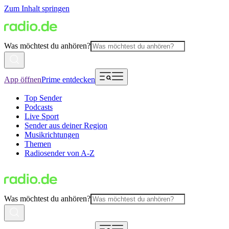
Zum Inhalt springen
Was möchtest du anhören?
App öffnen
Prime entdecken
Top Sender
Podcasts
Live Sport
Sender aus deiner Region
Musikrichtungen
Themen
Radiosender von A-Z
Was möchtest du anhören?