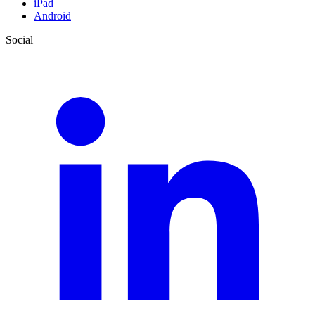
iPad
Android
Social