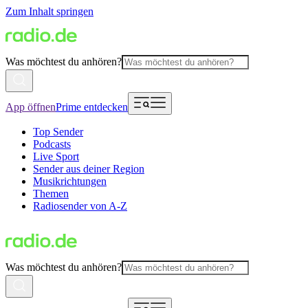
Zum Inhalt springen
Was möchtest du anhören?
App öffnen
Prime entdecken
Top Sender
Podcasts
Live Sport
Sender aus deiner Region
Musikrichtungen
Themen
Radiosender von A-Z
Was möchtest du anhören?