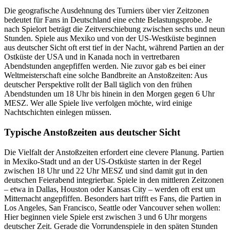
Die geografische Ausdehnung des Turniers über vier Zeitzonen
bedeutet für Fans in Deutschland eine echte Belastungsprobe. Je
nach Spielort beträgt die Zeitverschiebung zwischen sechs und neun
Stunden. Spiele aus Mexiko und von der US-Westküste beginnen
aus deutscher Sicht oft erst tief in der Nacht, während Partien an der
Ostküste der USA und in Kanada noch in vertretbaren
Abendstunden angepfiffen werden. Nie zuvor gab es bei einer
Weltmeisterschaft eine solche Bandbreite an Anstoßzeiten: Aus
deutscher Perspektive rollt der Ball täglich von den frühen
Abendstunden um 18 Uhr bis hinein in den Morgen gegen 6 Uhr
MESZ. Wer alle Spiele live verfolgen möchte, wird einige
Nachtschichten einlegen müssen.
Typische Anstoßzeiten aus deutscher Sicht
Die Vielfalt der Anstoßzeiten erfordert eine clevere Planung. Partien
in Mexiko-Stadt und an der US-Ostküste starten in der Regel
zwischen 18 Uhr und 22 Uhr MESZ und sind damit gut in den
deutschen Feierabend integrierbar. Spiele in den mittleren Zeitzonen
– etwa in Dallas, Houston oder Kansas City – werden oft erst um
Mitternacht angepfiffen. Besonders hart trifft es Fans, die Partien in
Los Angeles, San Francisco, Seattle oder Vancouver sehen wollen:
Hier beginnen viele Spiele erst zwischen 3 und 6 Uhr morgens
deutscher Zeit. Gerade die Vorrundenspiele in den späten Stunden