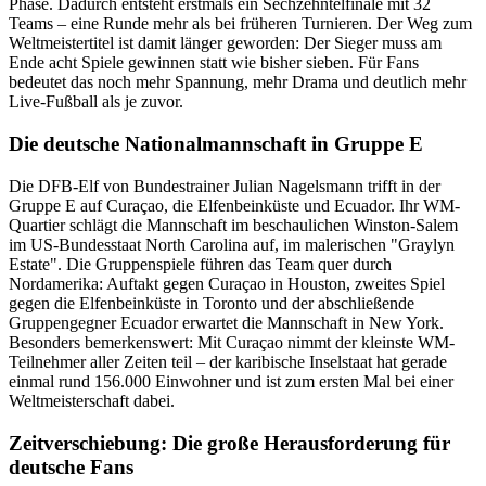
Phase. Dadurch entsteht erstmals ein Sechzehntelfinale mit 32
Teams – eine Runde mehr als bei früheren Turnieren. Der Weg zum
Weltmeistertitel ist damit länger geworden: Der Sieger muss am
Ende acht Spiele gewinnen statt wie bisher sieben. Für Fans
bedeutet das noch mehr Spannung, mehr Drama und deutlich mehr
Live-Fußball als je zuvor.
Die deutsche Nationalmannschaft in Gruppe E
Die DFB-Elf von Bundestrainer Julian Nagelsmann trifft in der
Gruppe E auf Curaçao, die Elfenbeinküste und Ecuador. Ihr WM-
Quartier schlägt die Mannschaft im beschaulichen Winston-Salem
im US-Bundesstaat North Carolina auf, im malerischen "Graylyn
Estate". Die Gruppenspiele führen das Team quer durch
Nordamerika: Auftakt gegen Curaçao in Houston, zweites Spiel
gegen die Elfenbeinküste in Toronto und der abschließende
Gruppengegner Ecuador erwartet die Mannschaft in New York.
Besonders bemerkenswert: Mit Curaçao nimmt der kleinste WM-
Teilnehmer aller Zeiten teil – der karibische Inselstaat hat gerade
einmal rund 156.000 Einwohner und ist zum ersten Mal bei einer
Weltmeisterschaft dabei.
Zeitverschiebung: Die große Herausforderung für
deutsche Fans