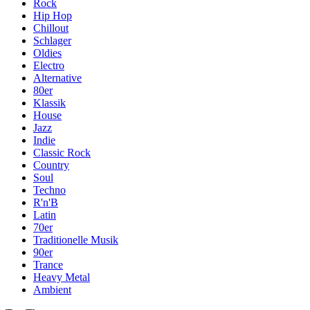
Rock
Hip Hop
Chillout
Schlager
Oldies
Electro
Alternative
80er
Klassik
House
Jazz
Indie
Classic Rock
Country
Soul
Techno
R'n'B
Latin
70er
Traditionelle Musik
90er
Trance
Heavy Metal
Ambient