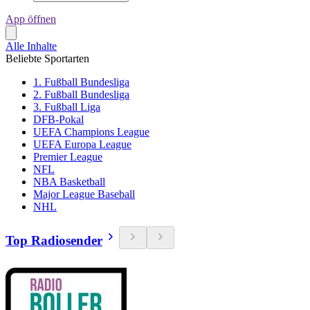
App öffnen
Alle Inhalte
Beliebte Sportarten
1. Fußball Bundesliga
2. Fußball Bundesliga
3. Fußball Liga
DFB-Pokal
UEFA Champions League
UEFA Europa League
Premier League
NFL
NBA Basketball
Major League Baseball
NHL
Top Radiosender