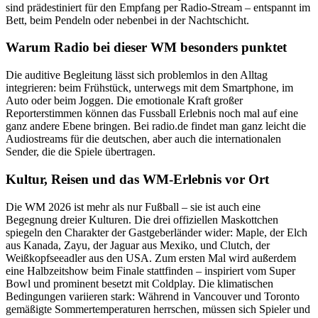
sind prädestiniert für den Empfang per Radio-Stream – entspannt im
Bett, beim Pendeln oder nebenbei in der Nachtschicht.
Warum Radio bei dieser WM besonders punktet
Die auditive Begleitung lässt sich problemlos in den Alltag
integrieren: beim Frühstück, unterwegs mit dem Smartphone, im
Auto oder beim Joggen. Die emotionale Kraft großer
Reporterstimmen können das Fussball Erlebnis noch mal auf eine
ganz andere Ebene bringen. Bei radio.de findet man ganz leicht die
Audiostreams für die deutschen, aber auch die internationalen
Sender, die die Spiele übertragen.
Kultur, Reisen und das WM-Erlebnis vor Ort
Die WM 2026 ist mehr als nur Fußball – sie ist auch eine
Begegnung dreier Kulturen. Die drei offiziellen Maskottchen
spiegeln den Charakter der Gastgeberländer wider: Maple, der Elch
aus Kanada, Zayu, der Jaguar aus Mexiko, und Clutch, der
Weißkopfseeadler aus den USA. Zum ersten Mal wird außerdem
eine Halbzeitshow beim Finale stattfinden – inspiriert vom Super
Bowl und prominent besetzt mit Coldplay. Die klimatischen
Bedingungen variieren stark: Während in Vancouver und Toronto
gemäßigte Sommertemperaturen herrschen, müssen sich Spieler und