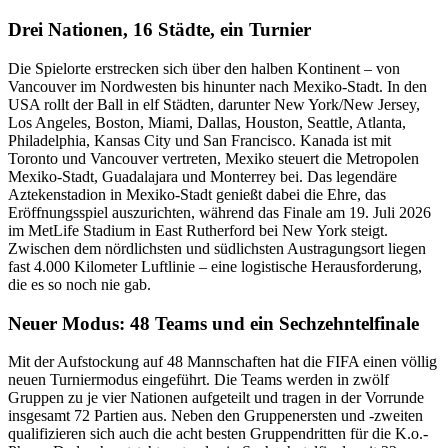
Drei Nationen, 16 Städte, ein Turnier
Die Spielorte erstrecken sich über den halben Kontinent – von
Vancouver im Nordwesten bis hinunter nach Mexiko-Stadt. In den
USA rollt der Ball in elf Städten, darunter New York/New Jersey,
Los Angeles, Boston, Miami, Dallas, Houston, Seattle, Atlanta,
Philadelphia, Kansas City und San Francisco. Kanada ist mit
Toronto und Vancouver vertreten, Mexiko steuert die Metropolen
Mexiko-Stadt, Guadalajara und Monterrey bei. Das legendäre
Aztekenstadion in Mexiko-Stadt genießt dabei die Ehre, das
Eröffnungsspiel auszurichten, während das Finale am 19. Juli 2026
im MetLife Stadium in East Rutherford bei New York steigt.
Zwischen dem nördlichsten und südlichsten Austragungsort liegen
fast 4.000 Kilometer Luftlinie – eine logistische Herausforderung,
die es so noch nie gab.
Neuer Modus: 48 Teams und ein Sechzehntelfinale
Mit der Aufstockung auf 48 Mannschaften hat die FIFA einen völlig
neuen Turniermodus eingeführt. Die Teams werden in zwölf
Gruppen zu je vier Nationen aufgeteilt und tragen in der Vorrunde
insgesamt 72 Partien aus. Neben den Gruppenersten und -zweiten
qualifizieren sich auch die acht besten Gruppendritten für die K.o.-