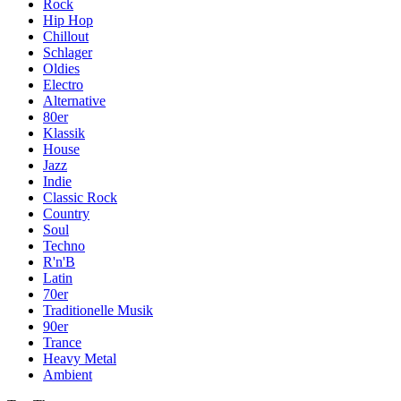
Rock
Hip Hop
Chillout
Schlager
Oldies
Electro
Alternative
80er
Klassik
House
Jazz
Indie
Classic Rock
Country
Soul
Techno
R'n'B
Latin
70er
Traditionelle Musik
90er
Trance
Heavy Metal
Ambient