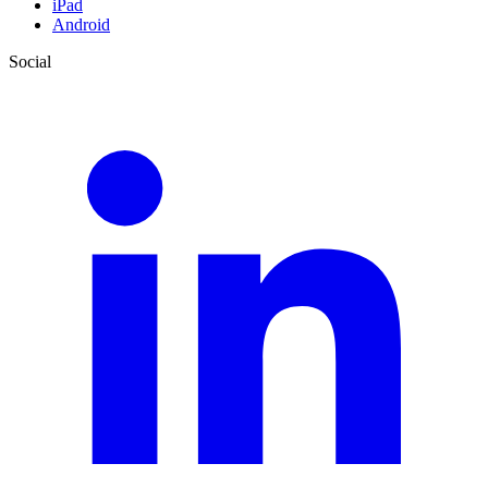
iPad
Android
Social