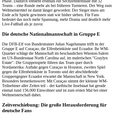
Phase. Dadurch entsteht erstmals ein Sechzehntelfinale mit 32
Teams – eine Runde mehr als bei früheren Turnieren. Der Weg zum
Weltmeistertitel ist damit länger geworden: Der Sieger muss am
Ende acht Spiele gewinnen statt wie bisher sieben. Für Fans
bedeutet das noch mehr Spannung, mehr Drama und deutlich mehr
Live-Fußball als je zuvor.
Die deutsche Nationalmannschaft in Gruppe E
Die DFB-Elf von Bundestrainer Julian Nagelsmann trifft in der
Gruppe E auf Curaçao, die Elfenbeinküste und Ecuador. Ihr WM-
Quartier schlägt die Mannschaft im beschaulichen Winston-Salem
im US-Bundesstaat North Carolina auf, im malerischen "Graylyn
Estate". Die Gruppenspiele führen das Team quer durch
Nordamerika: Auftakt gegen Curaçao in Houston, zweites Spiel
gegen die Elfenbeinküste in Toronto und der abschließende
Gruppengegner Ecuador erwartet die Mannschaft in New York.
Besonders bemerkenswert: Mit Curaçao nimmt der kleinste WM-
Teilnehmer aller Zeiten teil – der karibische Inselstaat hat gerade
einmal rund 156.000 Einwohner und ist zum ersten Mal bei einer
Weltmeisterschaft dabei.
Zeitverschiebung: Die große Herausforderung für
deutsche Fans