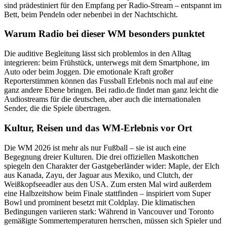
sind prädestiniert für den Empfang per Radio-Stream – entspannt im
Bett, beim Pendeln oder nebenbei in der Nachtschicht.
Warum Radio bei dieser WM besonders punktet
Die auditive Begleitung lässt sich problemlos in den Alltag
integrieren: beim Frühstück, unterwegs mit dem Smartphone, im
Auto oder beim Joggen. Die emotionale Kraft großer
Reporterstimmen können das Fussball Erlebnis noch mal auf eine
ganz andere Ebene bringen. Bei radio.de findet man ganz leicht die
Audiostreams für die deutschen, aber auch die internationalen
Sender, die die Spiele übertragen.
Kultur, Reisen und das WM-Erlebnis vor Ort
Die WM 2026 ist mehr als nur Fußball – sie ist auch eine
Begegnung dreier Kulturen. Die drei offiziellen Maskottchen
spiegeln den Charakter der Gastgeberländer wider: Maple, der Elch
aus Kanada, Zayu, der Jaguar aus Mexiko, und Clutch, der
Weißkopfseeadler aus den USA. Zum ersten Mal wird außerdem
eine Halbzeitshow beim Finale stattfinden – inspiriert vom Super
Bowl und prominent besetzt mit Coldplay. Die klimatischen
Bedingungen variieren stark: Während in Vancouver und Toronto
gemäßigte Sommertemperaturen herrschen, müssen sich Spieler und