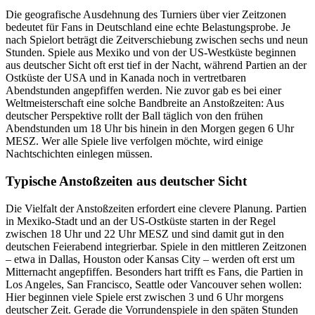
Die geografische Ausdehnung des Turniers über vier Zeitzonen
bedeutet für Fans in Deutschland eine echte Belastungsprobe. Je
nach Spielort beträgt die Zeitverschiebung zwischen sechs und neun
Stunden. Spiele aus Mexiko und von der US-Westküste beginnen
aus deutscher Sicht oft erst tief in der Nacht, während Partien an der
Ostküste der USA und in Kanada noch in vertretbaren
Abendstunden angepfiffen werden. Nie zuvor gab es bei einer
Weltmeisterschaft eine solche Bandbreite an Anstoßzeiten: Aus
deutscher Perspektive rollt der Ball täglich von den frühen
Abendstunden um 18 Uhr bis hinein in den Morgen gegen 6 Uhr
MESZ. Wer alle Spiele live verfolgen möchte, wird einige
Nachtschichten einlegen müssen.
Typische Anstoßzeiten aus deutscher Sicht
Die Vielfalt der Anstoßzeiten erfordert eine clevere Planung. Partien
in Mexiko-Stadt und an der US-Ostküste starten in der Regel
zwischen 18 Uhr und 22 Uhr MESZ und sind damit gut in den
deutschen Feierabend integrierbar. Spiele in den mittleren Zeitzonen
– etwa in Dallas, Houston oder Kansas City – werden oft erst um
Mitternacht angepfiffen. Besonders hart trifft es Fans, die Partien in
Los Angeles, San Francisco, Seattle oder Vancouver sehen wollen:
Hier beginnen viele Spiele erst zwischen 3 und 6 Uhr morgens
deutscher Zeit. Gerade die Vorrundenspiele in den späten Stunden