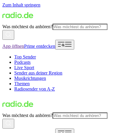
Zum Inhalt springen
Was möchtest du anhören?
App öffnen
Prime entdecken
Top Sender
Podcasts
Live Sport
Sender aus deiner Region
Musikrichtungen
Themen
Radiosender von A-Z
Was möchtest du anhören?