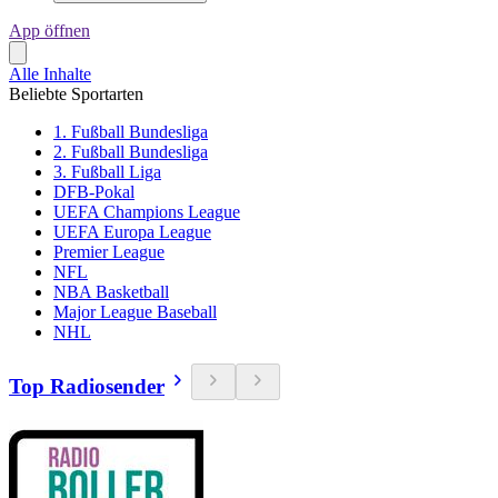
App öffnen
Alle Inhalte
Beliebte Sportarten
1. Fußball Bundesliga
2. Fußball Bundesliga
3. Fußball Liga
DFB-Pokal
UEFA Champions League
UEFA Europa League
Premier League
NFL
NBA Basketball
Major League Baseball
NHL
Top Radiosender