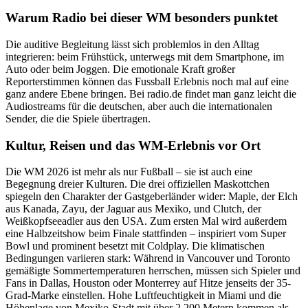
Warum Radio bei dieser WM besonders punktet
Die auditive Begleitung lässt sich problemlos in den Alltag
integrieren: beim Frühstück, unterwegs mit dem Smartphone, im
Auto oder beim Joggen. Die emotionale Kraft großer
Reporterstimmen können das Fussball Erlebnis noch mal auf eine
ganz andere Ebene bringen. Bei radio.de findet man ganz leicht die
Audiostreams für die deutschen, aber auch die internationalen
Sender, die die Spiele übertragen.
Kultur, Reisen und das WM-Erlebnis vor Ort
Die WM 2026 ist mehr als nur Fußball – sie ist auch eine
Begegnung dreier Kulturen. Die drei offiziellen Maskottchen
spiegeln den Charakter der Gastgeberländer wider: Maple, der Elch
aus Kanada, Zayu, der Jaguar aus Mexiko, und Clutch, der
Weißkopfseeadler aus den USA. Zum ersten Mal wird außerdem
eine Halbzeitshow beim Finale stattfinden – inspiriert vom Super
Bowl und prominent besetzt mit Coldplay. Die klimatischen
Bedingungen variieren stark: Während in Vancouver und Toronto
gemäßigte Sommertemperaturen herrschen, müssen sich Spieler und
Fans in Dallas, Houston oder Monterrey auf Hitze jenseits der 35-
Grad-Marke einstellen. Hohe Luftfeuchtigkeit in Miami und die
Höhenlage von Mexiko-Stadt mit über 2.200 Metern kommen als