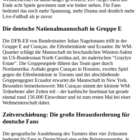
Ende acht Spiele gewinnen statt wie bisher sieben. Für Fans
bedeutet das noch mehr Spannung, mehr Drama und deutlich mehr
Live-Fußball als je zuvor.
Die deutsche Nationalmannschaft in Gruppe E
Die DFB-Elf von Bundestrainer Julian Nagelsmann trifft in der
Gruppe E auf Curaçao, die Elfenbeinküste und Ecuador. Ihr WM-
Quartier schlägt die Mannschaft im beschaulichen Winston-Salem
im US-Bundesstaat North Carolina auf, im malerischen "Graylyn
Estate". Die Gruppenspiele führen das Team quer durch
Nordamerika: Auftakt gegen Curaçao in Houston, zweites Spiel
gegen die Elfenbeinküste in Toronto und der abschließende
Gruppengegner Ecuador erwartet die Mannschaft in New York.
Besonders bemerkenswert: Mit Curaçao nimmt der kleinste WM-
Teilnehmer aller Zeiten teil – der karibische Inselstaat hat gerade
einmal rund 156.000 Einwohner und ist zum ersten Mal bei einer
Weltmeisterschaft dabei.
Zeitverschiebung: Die große Herausforderung für
deutsche Fans
Die geografische Ausdehnung des Turniers über vier Zeitzonen
bedeutet für Fans in Deutschland eine echte Belastungsprobe. Je