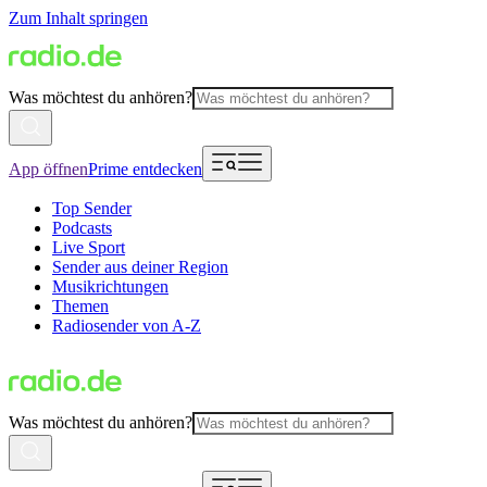
Zum Inhalt springen
Was möchtest du anhören?
App öffnen
Prime entdecken
Top Sender
Podcasts
Live Sport
Sender aus deiner Region
Musikrichtungen
Themen
Radiosender von A-Z
Was möchtest du anhören?