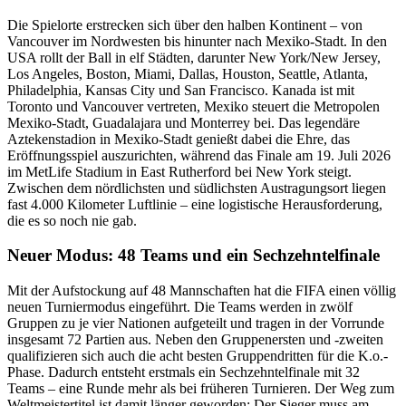
Die Spielorte erstrecken sich über den halben Kontinent – von
Vancouver im Nordwesten bis hinunter nach Mexiko-Stadt. In den
USA rollt der Ball in elf Städten, darunter New York/New Jersey,
Los Angeles, Boston, Miami, Dallas, Houston, Seattle, Atlanta,
Philadelphia, Kansas City und San Francisco. Kanada ist mit
Toronto und Vancouver vertreten, Mexiko steuert die Metropolen
Mexiko-Stadt, Guadalajara und Monterrey bei. Das legendäre
Aztekenstadion in Mexiko-Stadt genießt dabei die Ehre, das
Eröffnungsspiel auszurichten, während das Finale am 19. Juli 2026
im MetLife Stadium in East Rutherford bei New York steigt.
Zwischen dem nördlichsten und südlichsten Austragungsort liegen
fast 4.000 Kilometer Luftlinie – eine logistische Herausforderung,
die es so noch nie gab.
Neuer Modus: 48 Teams und ein Sechzehntelfinale
Mit der Aufstockung auf 48 Mannschaften hat die FIFA einen völlig
neuen Turniermodus eingeführt. Die Teams werden in zwölf
Gruppen zu je vier Nationen aufgeteilt und tragen in der Vorrunde
insgesamt 72 Partien aus. Neben den Gruppenersten und -zweiten
qualifizieren sich auch die acht besten Gruppendritten für die K.o.-
Phase. Dadurch entsteht erstmals ein Sechzehntelfinale mit 32
Teams – eine Runde mehr als bei früheren Turnieren. Der Weg zum
Weltmeistertitel ist damit länger geworden: Der Sieger muss am