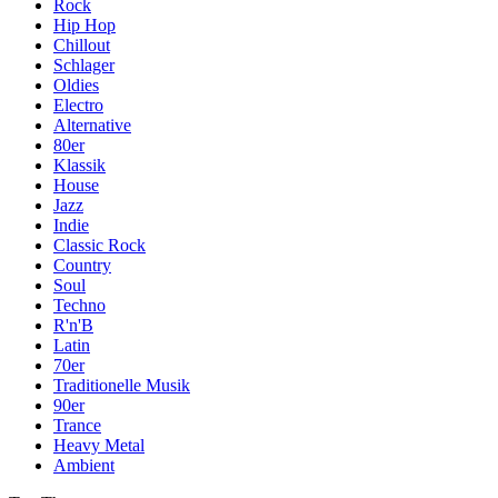
Rock
Hip Hop
Chillout
Schlager
Oldies
Electro
Alternative
80er
Klassik
House
Jazz
Indie
Classic Rock
Country
Soul
Techno
R'n'B
Latin
70er
Traditionelle Musik
90er
Trance
Heavy Metal
Ambient