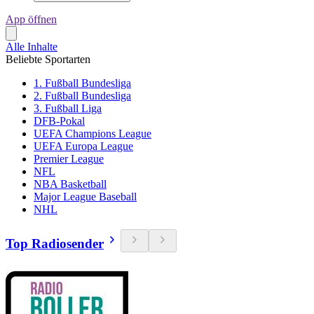
App öffnen
Alle Inhalte
Beliebte Sportarten
1. Fußball Bundesliga
2. Fußball Bundesliga
3. Fußball Liga
DFB-Pokal
UEFA Champions League
UEFA Europa League
Premier League
NFL
NBA Basketball
Major League Baseball
NHL
Top Radiosender