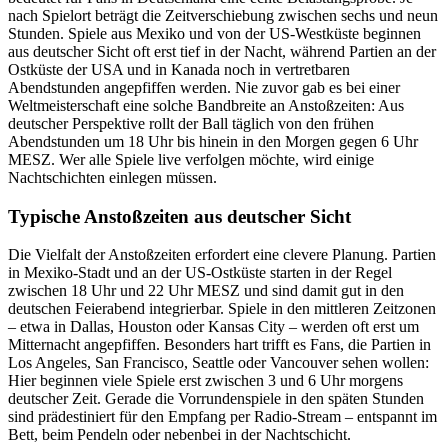
nach Spielort beträgt die Zeitverschiebung zwischen sechs und neun
Stunden. Spiele aus Mexiko und von der US-Westküste beginnen
aus deutscher Sicht oft erst tief in der Nacht, während Partien an der
Ostküste der USA und in Kanada noch in vertretbaren
Abendstunden angepfiffen werden. Nie zuvor gab es bei einer
Weltmeisterschaft eine solche Bandbreite an Anstoßzeiten: Aus
deutscher Perspektive rollt der Ball täglich von den frühen
Abendstunden um 18 Uhr bis hinein in den Morgen gegen 6 Uhr
MESZ. Wer alle Spiele live verfolgen möchte, wird einige
Nachtschichten einlegen müssen.
Typische Anstoßzeiten aus deutscher Sicht
Die Vielfalt der Anstoßzeiten erfordert eine clevere Planung. Partien
in Mexiko-Stadt und an der US-Ostküste starten in der Regel
zwischen 18 Uhr und 22 Uhr MESZ und sind damit gut in den
deutschen Feierabend integrierbar. Spiele in den mittleren Zeitzonen
– etwa in Dallas, Houston oder Kansas City – werden oft erst um
Mitternacht angepfiffen. Besonders hart trifft es Fans, die Partien in
Los Angeles, San Francisco, Seattle oder Vancouver sehen wollen:
Hier beginnen viele Spiele erst zwischen 3 und 6 Uhr morgens
deutscher Zeit. Gerade die Vorrundenspiele in den späten Stunden
sind prädestiniert für den Empfang per Radio-Stream – entspannt im
Bett, beim Pendeln oder nebenbei in der Nachtschicht.