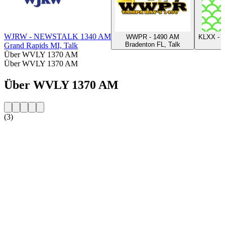
WJRW - NEWSTALK 1340 AM
WWPR - 1490 AM
KLXX - S
Bradenton FL, Talk
Grand Rapids MI, Talk
Über WVLY 1370 AM
Über WVLY 1370 AM
Über WVLY 1370 AM
(3)
Sender-Website