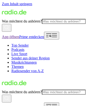
Zum Inhalt springen
Was möchtest du anhören?
App öffnen
Prime entdecken
Top Sender
Podcasts
Live Sport
Sender aus deiner Region
Musikrichtungen
Themen
Radiosender von A-Z
Was möchtest du anhören?