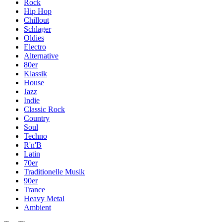
Rock
Hip Hop
Chillout
Schlager
Oldies
Electro
Alternative
80er
Klassik
House
Jazz
Indie
Classic Rock
Country
Soul
Techno
R'n'B
Latin
70er
Traditionelle Musik
90er
Trance
Heavy Metal
Ambient