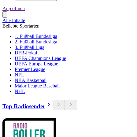
App öffnen
Alle Inhalte
Beliebte Sportarten
1. Fußball Bundesliga
2. Fußball Bundesliga
3. Fußball Liga
DFB-Pokal
UEFA Champions League
UEFA Europa League
Premier League
NFL
NBA Basketball
Major League Baseball
NHL
Top Radiosender