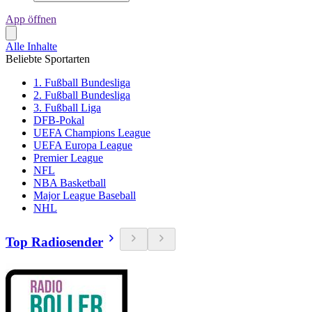
App öffnen
Alle Inhalte
Beliebte Sportarten
1. Fußball Bundesliga
2. Fußball Bundesliga
3. Fußball Liga
DFB-Pokal
UEFA Champions League
UEFA Europa League
Premier League
NFL
NBA Basketball
Major League Baseball
NHL
Top Radiosender