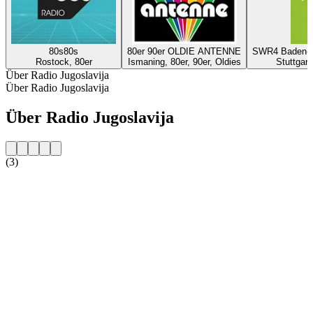
80s80s
80er 90er OLDIE ANTENNE
SWR4 Baden-Wü
Rostock, 80er
Ismaning, 80er, 90er, Oldies
Stuttgart
Über Radio Jugoslavija
Über Radio Jugoslavija
Über Radio Jugoslavija
(3)
Sender-Website