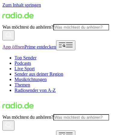
Zum Inhalt springen
Was möchtest du anhören?
App öffnen
Prime entdecken
Top Sender
Podcasts
Live Sport
Sender aus deiner Region
Musikrichtungen
Themen
Radiosender von A-Z
Was möchtest du anhören?