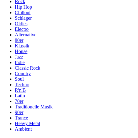
Rock
Hip Hop
Chillout
Schlager
Oldies
Electro
Alternative
80er
Klassik
House
Jazz
Indie
Classic Rock
Country
Soul
Techno
R'n'B
Latin
70er
Traditionelle Musik
90er
Trance
Heavy Metal
Ambient