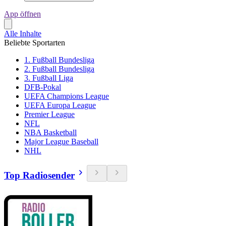
App öffnen
Alle Inhalte
Beliebte Sportarten
1. Fußball Bundesliga
2. Fußball Bundesliga
3. Fußball Liga
DFB-Pokal
UEFA Champions League
UEFA Europa League
Premier League
NFL
NBA Basketball
Major League Baseball
NHL
Top Radiosender