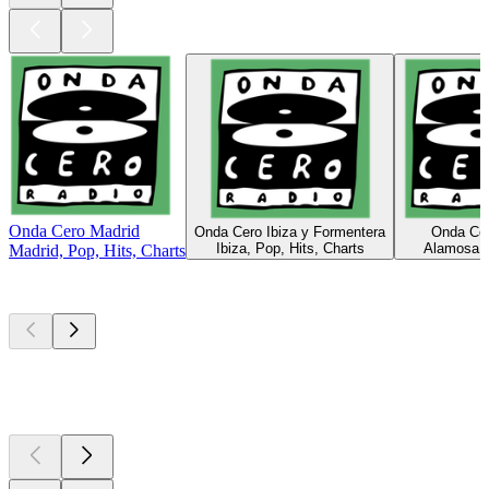
Onda Cero Madrid
Onda Cero Ibiza y Formentera
Onda Cer
Ibiza, Pop, Hits, Charts
Alamosa, 
Madrid, Pop, Hits, Charts
Top
Podcasts
Top
Podcasts
Top
Podcasts