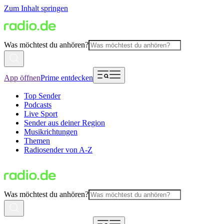
Zum Inhalt springen
Was möchtest du anhören?
App öffnen
Prime entdecken
Top Sender
Podcasts
Live Sport
Sender aus deiner Region
Musikrichtungen
Themen
Radiosender von A-Z
Was möchtest du anhören?