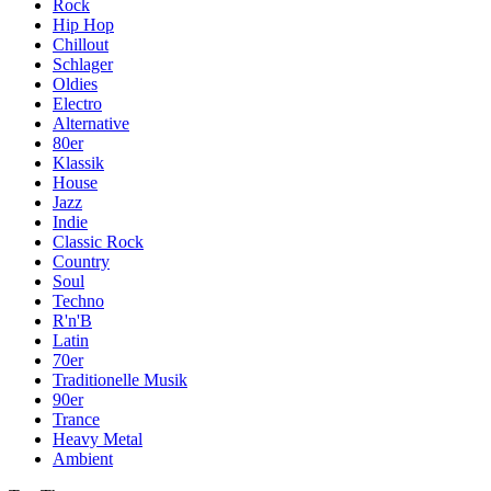
Rock
Hip Hop
Chillout
Schlager
Oldies
Electro
Alternative
80er
Klassik
House
Jazz
Indie
Classic Rock
Country
Soul
Techno
R'n'B
Latin
70er
Traditionelle Musik
90er
Trance
Heavy Metal
Ambient