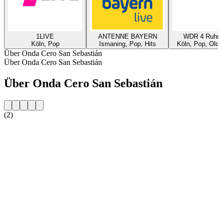
1LIVE
ANTENNE BAYERN
WDR 4 Ruhrg
Köln, Pop
Ismaning, Pop, Hits
Köln, Pop, Oldi
Über Onda Cero San Sebastián
Über Onda Cero San Sebastián
Über Onda Cero San Sebastián
(2)
Sender-Website