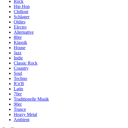
Rock
Hip Hop
Chillout
Schlager
Oldies
Electro
Alternative
80er
Klassik
House
Jazz
Indie
Classic Rock
Country
Soul
Techno
R'n'B
Latin
70er
Traditionelle Musik
90er
Trance
Heavy Metal
Ambient