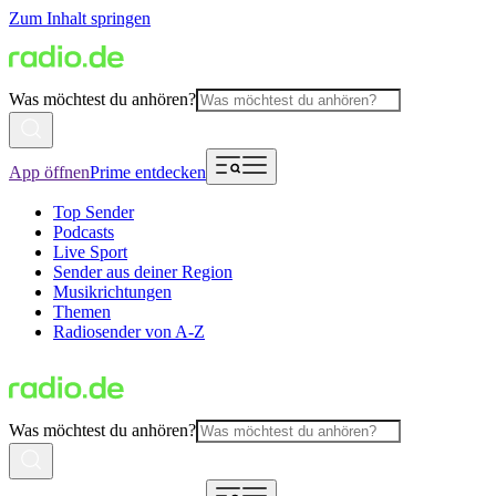
Zum Inhalt springen
Was möchtest du anhören?
App öffnen
Prime entdecken
Top Sender
Podcasts
Live Sport
Sender aus deiner Region
Musikrichtungen
Themen
Radiosender von A-Z
Was möchtest du anhören?