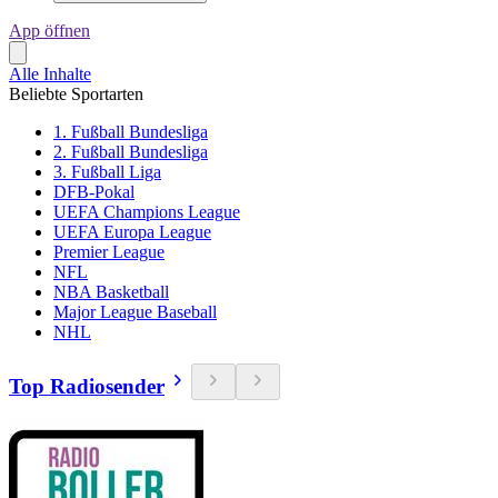
App öffnen
Alle Inhalte
Beliebte Sportarten
1. Fußball Bundesliga
2. Fußball Bundesliga
3. Fußball Liga
DFB-Pokal
UEFA Champions League
UEFA Europa League
Premier League
NFL
NBA Basketball
Major League Baseball
NHL
Top Radiosender