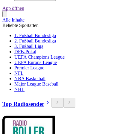
App öffnen
Alle Inhalte
Beliebte Sportarten
1. Fußball Bundesliga
2. Fußball Bundesliga
3. Fußball Liga
DFB-Pokal
UEFA Champions League
UEFA Europa League
Premier League
NFL
NBA Basketball
Major League Baseball
NHL
Top Radiosender