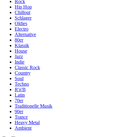
Rock
Hip Hop
Chillout
Schlager
Oldies
Electro
Alternative
80er
Klassik
House
Jazz
Indie
Classic Rock
Country
Soul
Techno
R'n'B
Latin
70er
Traditionelle Musik
90er
Trance
Heavy Metal
Ambient