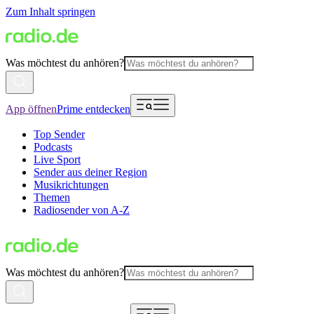
Zum Inhalt springen
Was möchtest du anhören?
App öffnen
Prime entdecken
Top Sender
Podcasts
Live Sport
Sender aus deiner Region
Musikrichtungen
Themen
Radiosender von A-Z
Was möchtest du anhören?