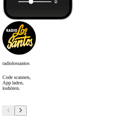
radiolossantos
Code scannen,
App laden,
loshören.
Top
Podcasts
Top
Podcasts
Top
Podcasts