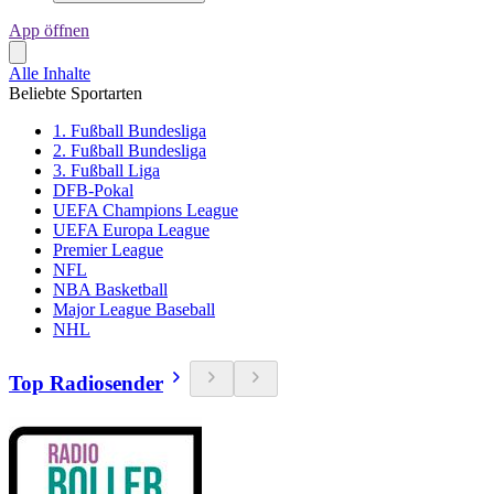
App öffnen
Alle Inhalte
Beliebte Sportarten
1. Fußball Bundesliga
2. Fußball Bundesliga
3. Fußball Liga
DFB-Pokal
UEFA Champions League
UEFA Europa League
Premier League
NFL
NBA Basketball
Major League Baseball
NHL
Top Radiosender