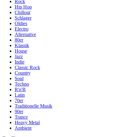
Rock
Hip Hop
Chillout
Schlager
Oldies
Electro
Alternative
80er
Klassik
House
Jazz
Indie
Classic Rock
Country
Soul
Techno
R'n'B
Latin
70er
Traditionelle Musik
90er
Trance
Heavy Metal
Ambient