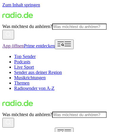
Zum Inhalt springen
Was möchtest du anhören?
App öffnen
Prime entdecken
Top Sender
Podcasts
Live Sport
Sender aus deiner Region
Musikrichtungen
Themen
Radiosender von A-Z
Was möchtest du anhören?