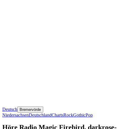
Deutsch
Bremervörde
Niedersachsen
Deutschland
Charts
Rock
Gothic
Pop
Höre Radio Magic Firebird, darkrose-