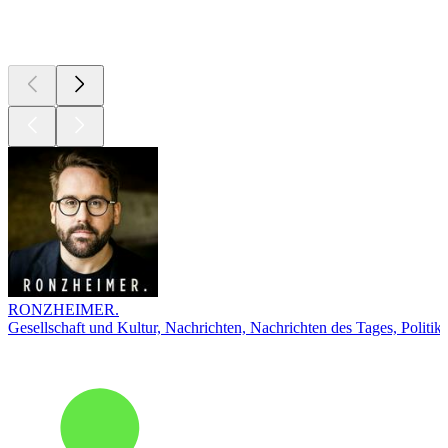
Top
Podcasts
RONZHEIMER.
Gesellschaft und Kultur, Nachrichten, Nachrichten des Tages, Politik