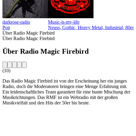
darkrose-radio
Music-is-my-life
s
Pop
Neuss, Gothic, Heavy Metal, Industrial, 80er
Über Radio Magic Firebird
Über Radio Magic Firebird
Über Radio Magic Firebird
(10)
Das Radio Magic Firebird ist von der Erscheinung her ein junges
Radio, doch die Moderatoren bringen eine Menge Erfahrung mit.
Ein leidenschaftliches Team garantiert für eine bunte Mischung der
Musikrichtungen. Das RMF ist ein Webradio mit der großen
Musikvielfalt und den Hits der 50er bis heute.
Sender-Website