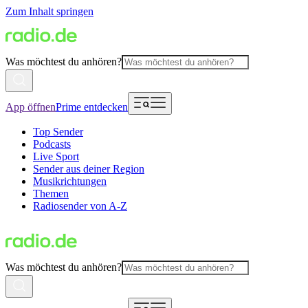
Zum Inhalt springen
Was möchtest du anhören?
App öffnen
Prime entdecken
Top Sender
Podcasts
Live Sport
Sender aus deiner Region
Musikrichtungen
Themen
Radiosender von A-Z
Was möchtest du anhören?