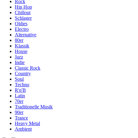
Rock
Hip Hop
Chillout
Schlager
Oldies
Electro
Alternative
80er
Klassik
House
Jazz
Indie
Classic Rock
Country
Soul
Techno
R'n'B
Latin
70er
Traditionelle Musik
90er
Trance
Heavy Metal
Ambient