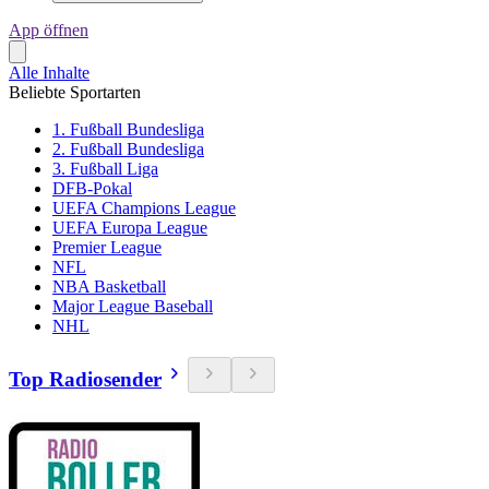
App öffnen
Alle Inhalte
Beliebte Sportarten
1. Fußball Bundesliga
2. Fußball Bundesliga
3. Fußball Liga
DFB-Pokal
UEFA Champions League
UEFA Europa League
Premier League
NFL
NBA Basketball
Major League Baseball
NHL
Top Radiosender