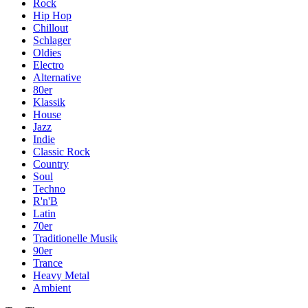
Rock
Hip Hop
Chillout
Schlager
Oldies
Electro
Alternative
80er
Klassik
House
Jazz
Indie
Classic Rock
Country
Soul
Techno
R'n'B
Latin
70er
Traditionelle Musik
90er
Trance
Heavy Metal
Ambient