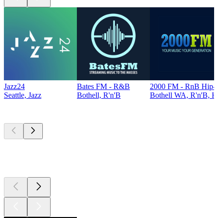
Jazz24
Bates FM - R&B
2000 FM - RnB Hip-
Seattle, Jazz
Bothell, R'n'B
Bothell WA, R'n'B, 
Top
Podcasts
Top
Podcasts
Top
Podcasts