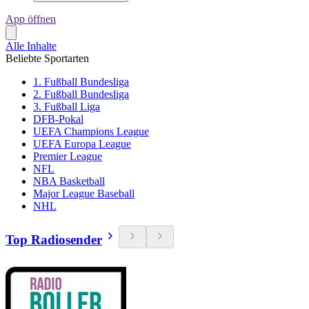
App öffnen
Alle Inhalte
Beliebte Sportarten
1. Fußball Bundesliga
2. Fußball Bundesliga
3. Fußball Liga
DFB-Pokal
UEFA Champions League
UEFA Europa League
Premier League
NFL
NBA Basketball
Major League Baseball
NHL
Top Radiosender