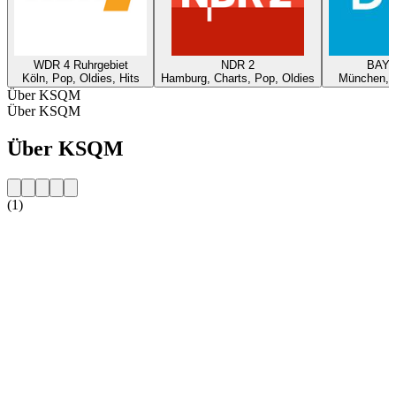
WDR 4 Ruhrgebiet
NDR 2
BAYE
Köln, Pop, Oldies, Hits
Hamburg, Charts, Pop, Oldies
München, P
Über KSQM
Über KSQM
Über KSQM
(1)
Sender-Website