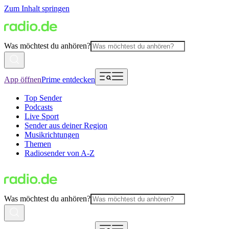
Zum Inhalt springen
Was möchtest du anhören?
App öffnen
Prime entdecken
Top Sender
Podcasts
Live Sport
Sender aus deiner Region
Musikrichtungen
Themen
Radiosender von A-Z
Was möchtest du anhören?